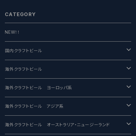
CATEGORY
NEW！！
国内クラフトビール
UCHU BREWING -うちゅうブルーイング
海外クラフトビール
バテレ -VERTERE
Modern Times モダンタイムズ
海外クラフトビール ヨーロッパ系
2nd Story Ale Works -セカンドストーリー
Maui マウイ
UnBarred -アンバード
海外クラフトビール アジア系
ビアへるん - Beer Hearn
Toppling Goliath トップリンゴライアス
SAIREN /サイレン
gweilo-鬼佬 グウァイロ
海外クラフトビール オーストラリア・ニュージーランド