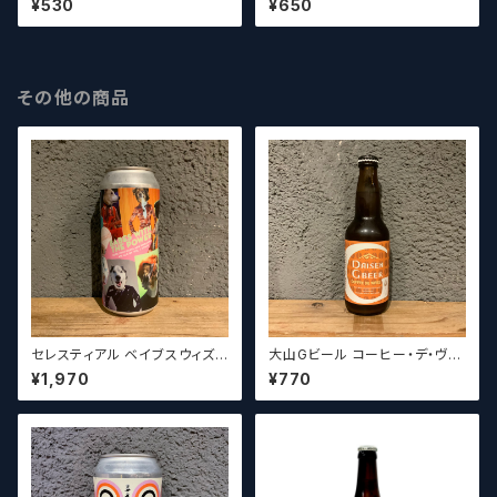
¥530
¥650
ゾン【クラフトビールシザーズ】
ロベリーウィートエール 2022
【クラフトビールシザーズ】
その他の商品
セレスティアル ベイブスウィズ
大山Gビール コーヒー・デ・ヴァ
ザパワー / Celestial Beerwo
イス【クラフトビール】
¥1,970
¥770
rks Babes With the Power