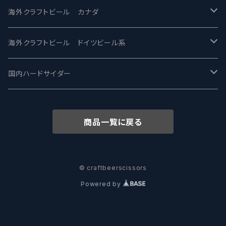
忽布古丹醸造 - HOP KOTAN
Fair State フェアステイト
ワイルドチャイルド - Wilde Child
Heart Of Darkness - ハートオブダークネス
ROCKY RIDGE - ロッキーリッジ
海外クラフトビール カナダ
ワイマーケットブルーイング Y.Market Brewing
Lagunitas ラグニタス
BrewDog Brewery - ブリュードッグ
Carbon brews -カーボン
BODRIGGY BREWING ボッドリッジー
Jackie O's ジャッキーオーズ
海外クラフトビール ドイツビール系
志賀高原ビール - SIGAKOGEN
FirestoneWalker ファイアストーン
The Flying Inn / ザ フライイング イン
TAIHU - タイフー
CO-CONSPIRATORS コ・コンスピレーターズ
Westbrook ウェストブルック
Karmeliten カーメリテン
国内ハードサイダー
OUTSIDER - アウトサイダーブルーイング
Stone ストーン
To Øl / トゥ・オール
SUNMAI - サンマイ
アーバノートブリューイング Urbanaut
HOWE SOUND ハウサウンド
Schöfferhofer シェッファーホッファー
サノバスミス / Son of the Smith
商品一覧に戻る
箕面ビール - MINOH BEER
Mikkeller ミッケラー
Lambiek Fabriek - ファブリーク
Behemoth - ベヒーモス
Deep Creek Brewing Co.
Strathcona ストラスコナ
Früh フリュー
サンクトガーレン - Sankt Gallen
Hop Nation ホップネーション
Marble / マーブル
8 Wired エイトワイアード
ODIN BREWING オディン
Plank プランク
© craftbeerscissors
Powered by
ウェストコーストブルーイング -WCB
Brewski ブリュースキー
Buxton - バクストン
Isthmus イスムス
Electric Bicycle エレクトリックバイシクル
Tucher トゥーハー