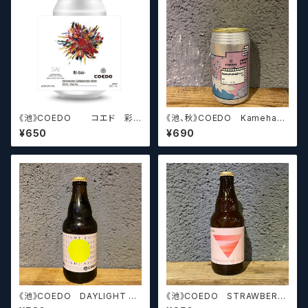
《池》COEDO コエド 彩-
《池、秋》COEDO Kameham
SAI-【クラフトビールシザーズ】
eha.cc V2 コエド カメハメ
¥650
¥690
ハ.cc バージョン 2【クラフトビ
ールシザーズ】
《池》COEDO DAYLIGHT SA
《池》COEDO STRAWBERR
ISON コエド デイライト セ
Y WHEAT ALE コエド スト