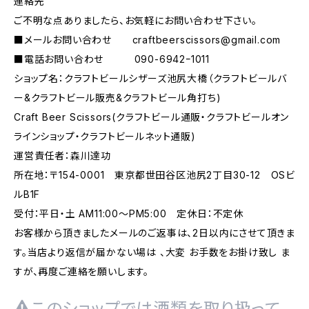
連絡先
ご不明な点ありましたら、お気軽にお問い合わせ下さい。
■メールお問い合わせ
craftbeerscissors@gmail.com
■電話お問い合わせ 090-6942ｰ1011
ショップ名：クラフトビールシザーズ池尻大橋（クラフトビールバ
ー&クラフトビール販売&クラフトビール角打ち)
Craft Beer Scissors(クラフトビール通販・クラフトビールオン
ラインショップ・クラフトビールネット通販)
運営責任者：森川達功
所在地：〒154-0001 東京都世田谷区池尻2丁目30-12 OSビ
ルB1F
受付：平日・土 AM11:00～PM5:00 定休日：不定休
お客様から頂きましたメールのご返事は、2日以内にさせて頂きま
す。当店より返信が届かない場は 、大変 お手数をお掛け致し ま
すが、再度ご連絡を願いします。
このショップでは酒類を取り扱って