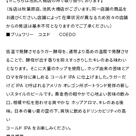
【※こちらは池尻大橋店のみで取り扱っております】
（当店は秋葉原店、池尻大橋店がございます。同一店舗の商品を
お選びください。店舗によって在庫状況が異なるため別々の店舗
からの発送は基本不可となりますのでご了承ください。）
■ブリュワリー コエド COEDO
低温で発酵させるラガー酵母を、通常より高めの温度で発酵させ
ることで、 酵母が出す香りを抑えすっきりしたキレのある味わい
となります。 そこに大量のホップを使用し、ホップ由来の苦味とア
ロマを存分に楽しめる コールド IPA に仕上げました。ラガーだ
けど IPA と呼ばれるアメリカ オレゴン州ポートランド発祥の新し
いスタイルのビールです。 黄金色の軽やかで心地よい苦味の飲み
口、柑橘や松を思わせる爽やかな ホップアロマ、キレのある後
味。 日本の暑い夏の空の下、爽快に飲めるドリンカビリティの高
い
コールド IPA をお楽しみください。