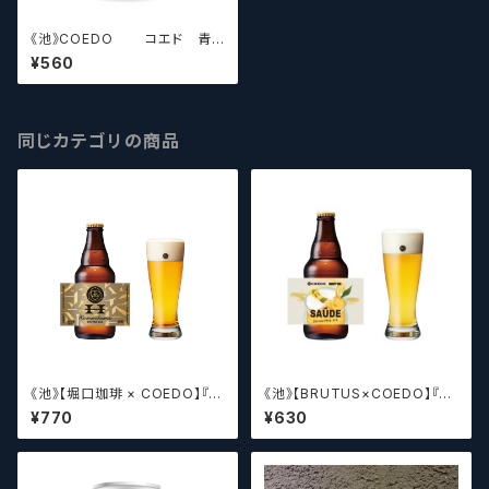
《池》COEDO コエド 青
碧-AO-【クラフトビールシザー
¥560
ズ】
同じカテゴリの商品
《池》【堀口珈琲 × COEDO】『金
《池》【BRUTUS×COEDO】『SA
香 -Kinironikaoru-』【クラフト
ÚDE（サウージ）』【クラフトビー
¥770
¥630
ビールシザーズ】
ルシザーズ】