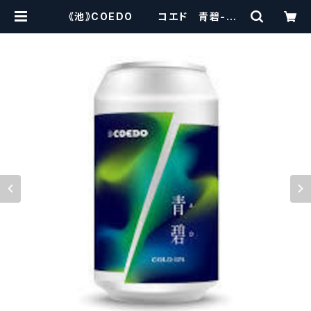
《池》COEDO コエド 青碧-AO
-【クラフトビールシザーズ】 | craft
beerscissors