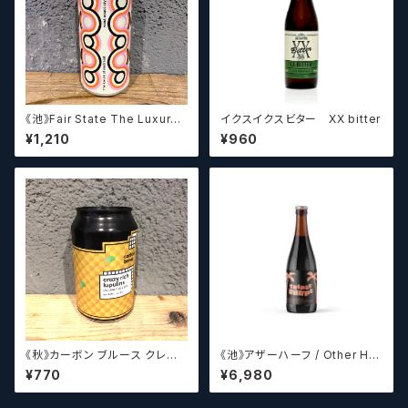
《池》Fair State The Luxury
イクスイクスビター XX bitter
of Restraint / フェアステイト
¥1,210
¥960
ザ ラグジュアリー オブ リストレ
イント【クラフトビールシザーズ】
《秋》カーボン ブルース クレイ
《池》アザーハーフ / Other Hal
ジーリッチルプリンズ Carbo
f Brewing Triple Drupe【ク
¥770
¥6,980
n Brews Crazy rich Lupulin
ラフトビールシザーズ】
s【クラフトビール】