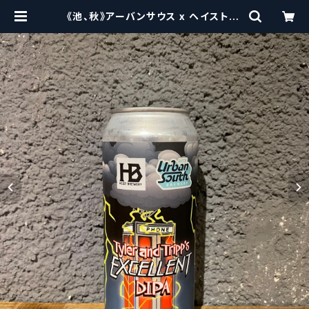
《池、秋》アーバンサウス x ヘイスト テ
イラー&トリップズ... / Urban Sout
h HTX x Heist Tyler & Tripp's
Excellent DIPA【クラフトビール】
| craftbeerscissors