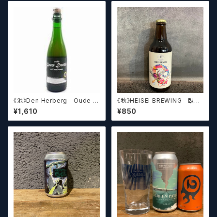
《池》Den Herberg Oude G
《秋》HEISEI BREWING 臥龍
euze Deville a L'acienne
長生(がりゅうちょうせい)アメリ
¥1,610
¥850
デンヘルベルグ
カンペールエール【クラフトビー
ル】