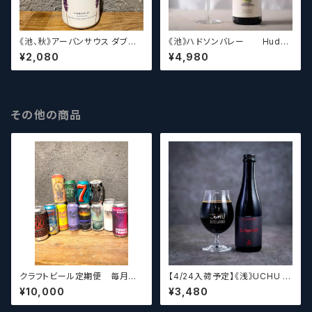
《池、秋》アーバンサウス ダブル
《池》ハドソンバレー Hudso
スピルド ロックザボート / Urba
n Valley Blossom
¥2,080
¥4,980
n South HTX Double Spille
d: Rock the Boat【クラフトビ
ール】
その他の商品
クラフトビール定期便 毎月厳
【4/24入荷予定】《浅》UCHU B
選したクラフトビールをお届けし
REWING LabyrinthN【クラフト
¥10,000
¥3,480
ます。（10本～12本）
ビール】