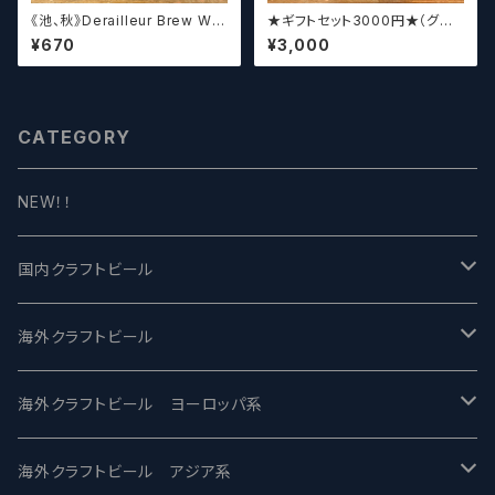
《池、秋》Derailleur Brew Wor
★ギフトセット3000円★（グラ
ks ANONYMOUS BREWH
スセット）【クラフトビール】
¥670
¥3,000
OLIC FOUNDATION ディ
レイラブリューワークス
CATEGORY
NEW！！
国内クラフトビール
UCHU BREWING -うちゅうブルーイング
海外クラフトビール
バテレ -VERTERE
Modern Times モダンタイムズ
海外クラフトビール ヨーロッパ系
2nd Story Ale Works -セカンドストーリー
Maui マウイ
UnBarred -アンバード
海外クラフトビール アジア系