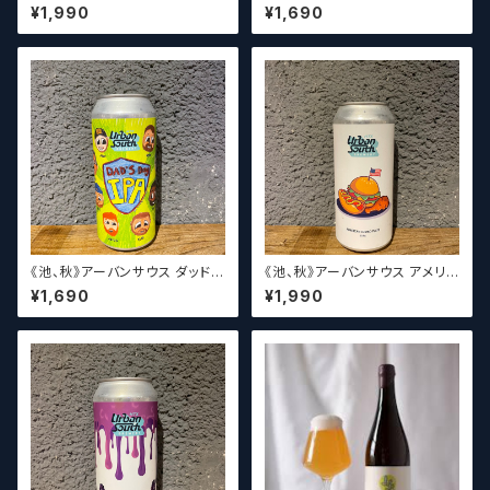
タルハーモニー2022 / Urban
ストタウン パンチイット / Urban
¥1,990
¥1,690
South HTX Coastal Harmo
South HTX x Frost Town P
ny 2022【クラフトビール】
unch It【クラフトビール】
《池、秋》アーバンサウス ダッドズ
《池、秋》アーバンサウス アメリ
デイIPA / Urban South HTX
カンコンボプレート / Urban S
¥1,690
¥1,990
Dad’s Day IPA【クラフトビー
outh HTX American Comb
ル】
o Plate【クラフトビール】