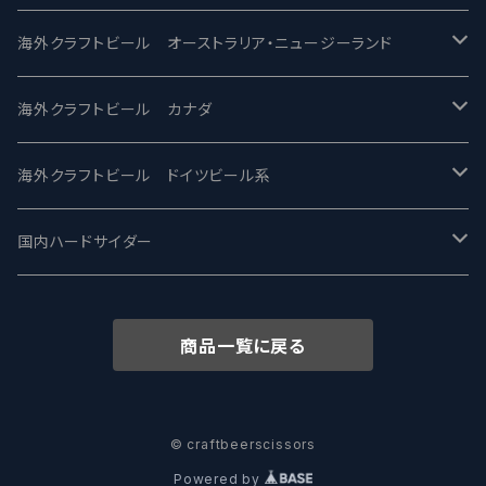
ビアへるん - Beer Hearn
Toppling Goliath トップリンゴライアス
SAIREN /サイレン
gweilo-鬼佬 グウァイロ
海外クラフトビール オーストラリア・ニュージーランド
忽布古丹醸造 - HOP KOTAN
Fair State フェアステイト
ワイルドチャイルド - Wilde Child
Heart Of Darkness - ハートオブダークネス
ROCKY RIDGE - ロッキーリッジ
海外クラフトビール カナダ
ワイマーケットブルーイング Y.Market Brewing
Lagunitas ラグニタス
BrewDog Brewery - ブリュードッグ
Carbon brews -カーボン
BODRIGGY BREWING ボッドリッジー
Jackie O's ジャッキーオーズ
海外クラフトビール ドイツビール系
志賀高原ビール - SIGAKOGEN
FirestoneWalker ファイアストーン
The Flying Inn / ザ フライイング イン
TAIHU - タイフー
CO-CONSPIRATORS コ・コンスピレーターズ
Westbrook ウェストブルック
Karmeliten カーメリテン
国内ハードサイダー
OUTSIDER - アウトサイダーブルーイング
Stone ストーン
To Øl / トゥ・オール
SUNMAI - サンマイ
アーバノートブリューイング Urbanaut
HOWE SOUND ハウサウンド
Schöfferhofer シェッファーホッファー
サノバスミス / Son of the Smith
商品一覧に戻る
箕面ビール - MINOH BEER
Mikkeller ミッケラー
Lambiek Fabriek - ファブリーク
Behemoth - ベヒーモス
Deep Creek Brewing Co.
Strathcona ストラスコナ
Früh フリュー
サンクトガーレン - Sankt Gallen
Hop Nation ホップネーション
Marble / マーブル
8 Wired エイトワイアード
ODIN BREWING オディン
Plank プランク
© craftbeerscissors
Powered by