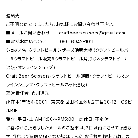
連絡先
ご不明な点ありましたら、お気軽にお問い合わせ下さい。
■メールお問い合わせ
craftbeerscissors@gmail.com
■電話お問い合わせ 090-6942ｰ1011
ショップ名：クラフトビールシザーズ池尻大橋（クラフトビールバ
ー&クラフトビール販売&クラフトビール角打ち＆クラフトビール
通販・オンラインショップ)
Craft Beer Scissors(クラフトビール通販・クラフトビールオン
ラインショップ・クラフトビールネット通販)
運営責任者：森川達功
所在地：〒154-0001 東京都世田谷区池尻2丁目30-12 OSビ
ルB1F
受付：平日・土 AM11:00～PM5:00 定休日：不定休
お客様から頂きましたメールのご返事は、2日以内にさせて頂きま
す。当店より返信が届かない場は 、大変 お手数をお掛け致し ま