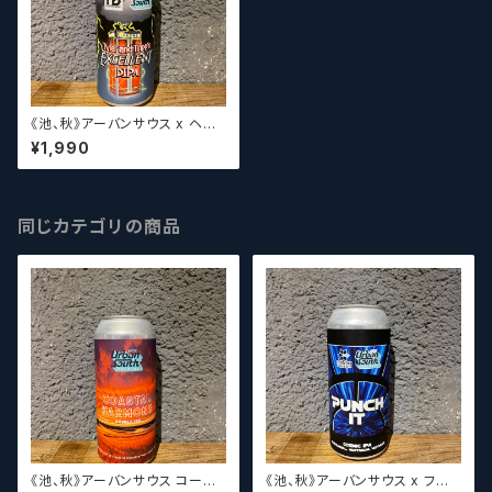
《池、秋》アーバンサウス x ヘイ
スト テイラー&トリップズ... / Ur
¥1,990
ban South HTX x Heist Tyl
er & Tripp's Excellent DIPA
【クラフトビール】
同じカテゴリの商品
《池、秋》アーバンサウス コース
《池、秋》アーバンサウス x フロ