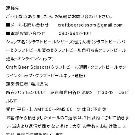
連絡先
ご不明な点ありましたら、お気軽にお問い合わせ下さい。
■メールお問い合わせ
craftbeerscissors@gmail.com
■電話お問い合わせ 090-6942ｰ1011
ショップ名：クラフトビールシザーズ池尻大橋（クラフトビールバ
ー&クラフトビール販売&クラフトビール角打ち＆クラフトビール
通販・オンラインショップ)
Craft Beer Scissors(クラフトビール通販・クラフトビールオン
ラインショップ・クラフトビールネット通販)
運営責任者：森川達功
所在地：〒154-0001 東京都世田谷区池尻2丁目30-12 OSビ
ルB1F
受付：平日・土 AM11:00～PM5:00 定休日：不定休
お客様から頂きましたメールのご返事は、2日以内にさせて頂きま
す。当店より返信が届かない場は 、大変 お手数をお掛け致し ま
すが、再度ご連絡を願いします。