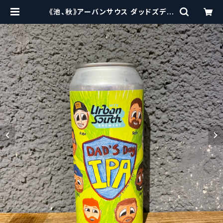
《池、秋》アーバンサウス ダッドズデイ
IPA / Urban South HTX Dad’s
Day IPA【クラフトビール】 | craf
tbeerscissors