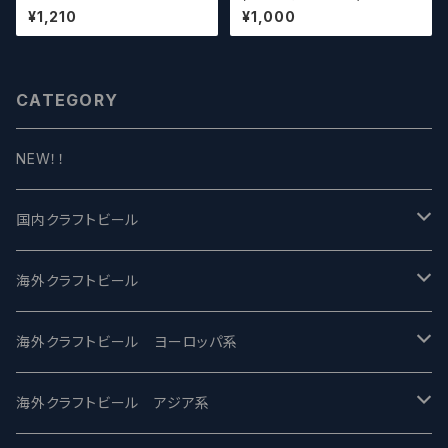
of Restraint / フェアステイト
の場合いこちらをご購入くださ
¥1,210
¥1,000
ザ ラグジュアリー オブ リストレ
い。 【クラフトビール】
イント【クラフトビールシザーズ】
CATEGORY
NEW！！
国内クラフトビール
UCHU BREWING -うちゅうブルーイング
海外クラフトビール
バテレ -VERTERE
Modern Times モダンタイムズ
海外クラフトビール ヨーロッパ系
2nd Story Ale Works -セカンドストーリー
Maui マウイ
UnBarred -アンバード
海外クラフトビール アジア系