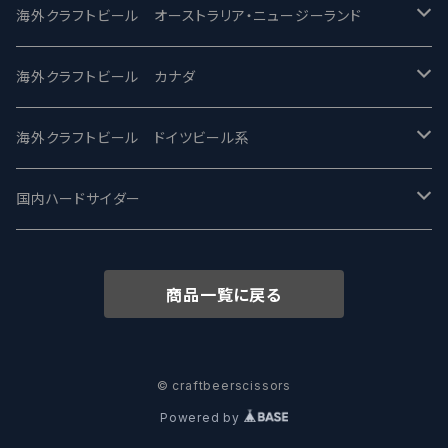
ビアへるん - Beer Hearn
Toppling Goliath トップリンゴライアス
SAIREN /サイレン
gweilo-鬼佬 グウァイロ
海外クラフトビール オーストラリア・ニュージーランド
忽布古丹醸造 - HOP KOTAN
Fair State フェアステイト
ワイルドチャイルド - Wilde Child
Heart Of Darkness - ハートオブダークネス
ROCKY RIDGE - ロッキーリッジ
海外クラフトビール カナダ
ワイマーケットブルーイング Y.Market Brewing
Lagunitas ラグニタス
BrewDog Brewery - ブリュードッグ
Carbon brews -カーボン
BODRIGGY BREWING ボッドリッジー
Jackie O's ジャッキーオーズ
海外クラフトビール ドイツビール系
志賀高原ビール - SIGAKOGEN
FirestoneWalker ファイアストーン
The Flying Inn / ザ フライイング イン
TAIHU - タイフー
CO-CONSPIRATORS コ・コンスピレーターズ
Westbrook ウェストブルック
Karmeliten カーメリテン
国内ハードサイダー
OUTSIDER - アウトサイダーブルーイング
Stone ストーン
To Øl / トゥ・オール
SUNMAI - サンマイ
アーバノートブリューイング Urbanaut
HOWE SOUND ハウサウンド
Schöfferhofer シェッファーホッファー
サノバスミス / Son of the Smith
商品一覧に戻る
箕面ビール - MINOH BEER
Mikkeller ミッケラー
Lambiek Fabriek - ファブリーク
Behemoth - ベヒーモス
Deep Creek Brewing Co.
Strathcona ストラスコナ
Früh フリュー
サンクトガーレン - Sankt Gallen
Hop Nation ホップネーション
Marble / マーブル
8 Wired エイトワイアード
ODIN BREWING オディン
Plank プランク
© craftbeerscissors
Powered by
ウェストコーストブルーイング -WCB
Brewski ブリュースキー
Buxton - バクストン
Isthmus イスムス
Electric Bicycle エレクトリックバイシクル
Tucher トゥーハー