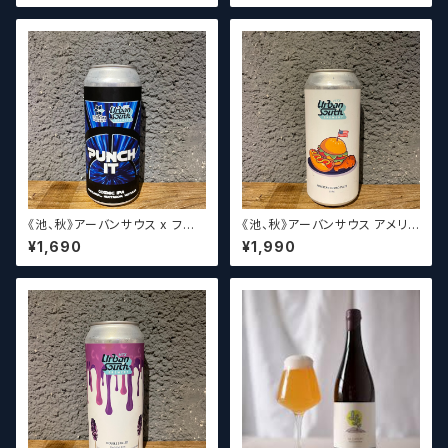
ny 2022【クラフトビール】
er & Tripp's Excellent DIPA
【クラフトビール】
《池、秋》アーバンサウス x フロ
《池、秋》アーバンサウス アメリ
ストタウン パンチイット / Urban
カンコンボプレート / Urban S
¥1,690
¥1,990
South HTX x Frost Town P
outh HTX American Comb
unch It【クラフトビール】
o Plate【クラフトビール】