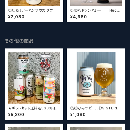
《池、秋》アーバンサウス ダブル
《池》ハドソンバレー Hudso
スピルド ロックザボート / Urba
n Valley Blossom
¥2,080
¥4,980
n South HTX Double Spille
d: Rock the Boat【クラフトビ
ール】
その他の商品
★ギフトセット送料込5300円★
《浅》ひみつビール【WISTERIA】
（お好みに合わせて4～5本チョ
／ ウィステリア
¥5,300
¥1,080
イスさせていただきます）【クラフ
トビール】