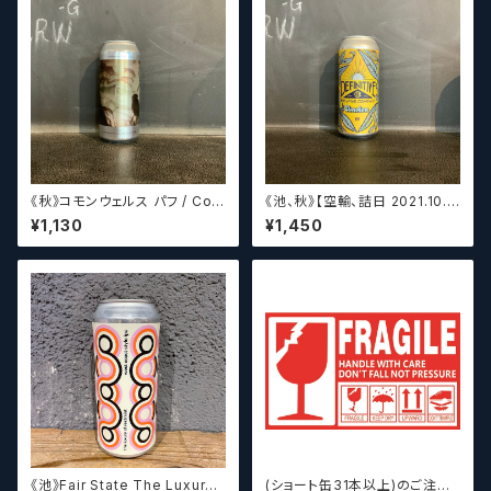
《秋》コモンウェルス パフ / Com
《池、秋》【空輸、詰日 2021.10.2
monwealth Puff 【クラフトビ
6】ディフィニティブ エルスウェア
¥1,130
¥1,450
ールシザーズ】
/ Definitive Elsewhere
《池》Fair State The Luxury
(ショート缶31本以上)のご注文