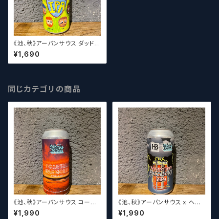
《池、秋》アーバンサウス ダッドズ
デイIPA / Urban South HTX
¥1,690
Dad’s Day IPA【クラフトビー
ル】
同じカテゴリの商品
《池、秋》アーバンサウス コース
《池、秋》アーバンサウス x ヘイ
タルハーモニー2022 / Urban
スト テイラー&トリップズ... / Ur
¥1,990
¥1,990
South HTX Coastal Harmo
ban South HTX x Heist Tyl