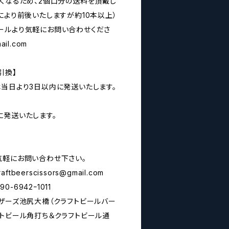
なくなるため、2個口分の送料を頂戴し
により前後いたしますが約10本以上）
ールより気軽にお問い合わせくださ
ail.com
引換】
は当日より3日以内に発送いたします。
に発送いたします。
気軽にお問い合わせ下さい。
raftbeerscissors@gmail.com
6942ｰ1011
シザーズ池尻大橋（クラフトビールバー
フトビール角打ち＆クラフトビール通