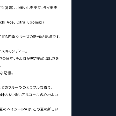
イツ製造）、小麦、小麦麦芽、ライ麦麦
hi Ace, Citra lupomax)
Y IPA四季シリーズの新作が登場です。
イスキャンディー。
さの日中、そよ風が吹き始め涼しさを
。
な記憶。
などのフルーツのカラフルな香り、
い味わい、低いアルコールの心地よい
夏のヘイジーIPAは、この夏の新しい