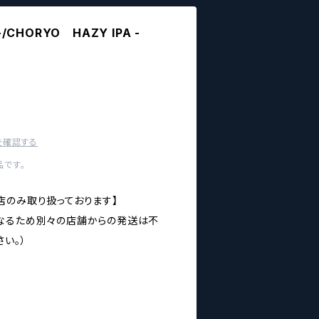
-/CHORYO HAZY IPA -
を確認する
です。
店のみ取り扱っております】
なるため別々の店舗からの発送は不
い。）