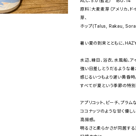
ALC：5.0（暫定） IBU：14
原料：大麦麦芽（アメリカ、ド
芽、
ホップ(Talus, Rakau, Sorac
暑い夏の到来とともに、HAZ
水辺、縁日、浴衣、水風船、ア
強い日差しとうだるような暑
感じるいつもより遅い黄昏時
すべてが夏という季節の特別
アプリコット、ピーチ、プラム
ココナッツのような甘く優し
高揚感。
明るさと柔らかさが同居する