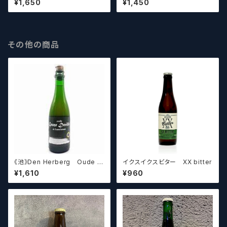
¥1,650
¥1,450
ビールシザーズ】
ブルーマンス【クラフトビール】
その他の商品
《池》Den Herberg Oude G
イクスイクスビター XX bitter
euze Deville a L'acienne
¥1,610
¥960
デンヘルベルグ