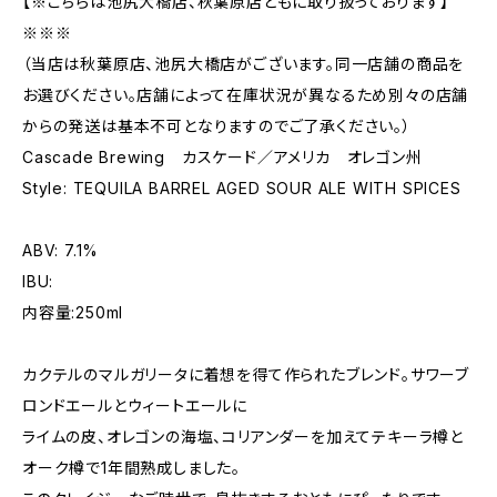
【※こちらは池尻大橋店、秋葉原店ともに取り扱っております】
※※※
（当店は秋葉原店、池尻大橋店がございます。同一店舗の商品を
お選びください。店舗によって在庫状況が異なるため別々の店舗
からの発送は基本不可となりますのでご了承ください。）
Cascade Brewing カスケード／アメリカ オレゴン州
Style: TEQUILA BARREL AGED SOUR ALE WITH SPICES
ABV: 7.1%
IBU:
内容量:250ml
カクテルのマルガリータに着想を得て作られたブレンド。サワーブ
ロンドエールとウィートエールに
ライムの皮、オレゴンの海塩、コリアンダーを加えてテキーラ樽と
オーク樽で1年間熟成しました。