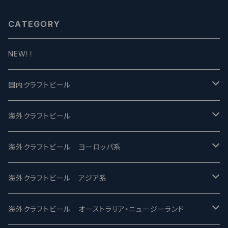
ール】
CATEGORY
NEW！！
国内クラフトビール
UCHU BREWING -うちゅうブルーイング
海外クラフトビール
バテレ -VERTERE
Modern Times モダンタイムズ
海外クラフトビール ヨーロッパ系
2nd Story Ale Works -セカンドストーリー
Maui マウイ
UnBarred -アンバード
海外クラフトビール アジア系
ビアへるん - Beer Hearn
Toppling Goliath トップリンゴライアス
SAIREN /サイレン
gweilo-鬼佬 グウァイロ
海外クラフトビール オーストラリア・ニュージーランド