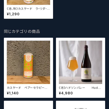
《池、秋》カスケード ラ・リダ・ロ
カ Cascade Brewing LA RI
¥1,290
TA LOCA 【クラフトビールシザ
ーズ】
同じカテゴリの商品
カスケード ペアーセラピー
《池》ハドソンバレー Hudso
Cascade Brewing PEAR TH
n Valley Blossom
¥1,140
¥4,980
ERAPY【クラフトビールシザー
ズ】