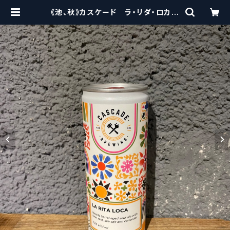
《池、秋》カスケード ラ・リダ・ロカ
Cascade Brewing LA RITA LO
CA 【クラフトビールシザーズ】 | cra
ftbeerscissors