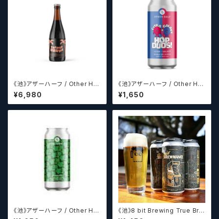
《池》アザーハーフ / Other Hal
《池》アザーハーフ / Other Hal
f Brewing Triple Drupe【ク
f Brewing Hop Duos! - Citr
¥6,980
¥1,650
ラフトビールシザーズ】
a + Galaxy 【クラフトビールシ
ザーズ】
《池》アザーハーフ / Other Hal
《池》8 bit Brewing True Bre
f Brewing Dank Ivy【クラフト
wmance (473ml) / トゥルー