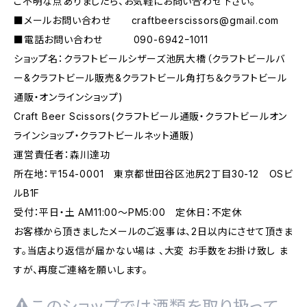
ご不明な点ありましたら、お気軽にお問い合わせ下さい。
■メールお問い合わせ
craftbeerscissors@gmail.com
■電話お問い合わせ 090-6942ｰ1011
ショップ名：クラフトビールシザーズ池尻大橋（クラフトビールバ
ー&クラフトビール販売&クラフトビール角打ち＆クラフトビール
通販・オンラインショップ)
Craft Beer Scissors(クラフトビール通販・クラフトビールオン
ラインショップ・クラフトビールネット通販)
運営責任者：森川達功
所在地：〒154-0001 東京都世田谷区池尻2丁目30-12 OSビ
ルB1F
受付：平日・土 AM11:00～PM5:00 定休日：不定休
お客様から頂きましたメールのご返事は、2日以内にさせて頂きま
す。当店より返信が届かない場は 、大変 お手数をお掛け致し ま
すが、再度ご連絡を願いします。
このショップでは酒類を取り扱って