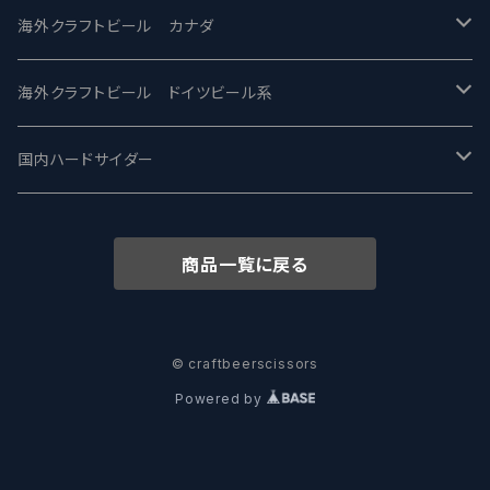
忽布古丹醸造 - HOP KOTAN
Fair State フェアステイト
ワイルドチャイルド - Wilde Child
Heart Of Darkness - ハートオブダークネス
ROCKY RIDGE - ロッキーリッジ
海外クラフトビール カナダ
ワイマーケットブルーイング Y.Market Brewing
Lagunitas ラグニタス
BrewDog Brewery - ブリュードッグ
Carbon brews -カーボン
BODRIGGY BREWING ボッドリッジー
Jackie O's ジャッキーオーズ
海外クラフトビール ドイツビール系
志賀高原ビール - SIGAKOGEN
FirestoneWalker ファイアストーン
The Flying Inn / ザ フライイング イン
TAIHU - タイフー
CO-CONSPIRATORS コ・コンスピレーターズ
Westbrook ウェストブルック
Karmeliten カーメリテン
国内ハードサイダー
OUTSIDER - アウトサイダーブルーイング
Stone ストーン
To Øl / トゥ・オール
SUNMAI - サンマイ
アーバノートブリューイング Urbanaut
HOWE SOUND ハウサウンド
Schöfferhofer シェッファーホッファー
サノバスミス / Son of the Smith
商品一覧に戻る
箕面ビール - MINOH BEER
Mikkeller ミッケラー
Lambiek Fabriek - ファブリーク
Behemoth - ベヒーモス
Deep Creek Brewing Co.
Strathcona ストラスコナ
Früh フリュー
サンクトガーレン - Sankt Gallen
Hop Nation ホップネーション
Marble / マーブル
8 Wired エイトワイアード
ODIN BREWING オディン
Plank プランク
© craftbeerscissors
Powered by
ウェストコーストブルーイング -WCB
Brewski ブリュースキー
Buxton - バクストン
Isthmus イスムス
Electric Bicycle エレクトリックバイシクル
Tucher トゥーハー