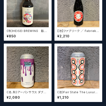
《秋》HEISEI BREWING 臥龍
【池】ファブリーク ／ Fabriek
長生(がりゅうちょうせい)アメリ
Oude Kriek Jart - Elle 37
¥850
¥2,210
カンペールエール【クラフトビー
5ml
ル】
《池、秋》アーバンサウス ダブル
《池》Fair State The Luxury
スピルド ロックザボート / Urba
of Restraint / フェアステイト
¥2,080
¥1,210
n South HTX Double Spille
ザ ラグジュアリー オブ リストレ
d: Rock the Boat【クラフトビ
イント【クラフトビールシザーズ】