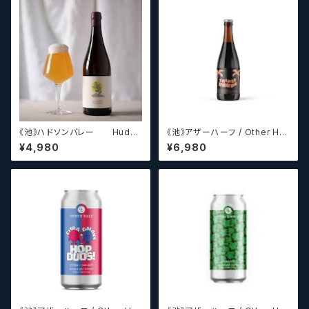
《池》ハドソンバレー Hudso
《池》アザーハーフ / Other Hal
n Valley Blossom
f Brewing Triple Drupe【ク
¥4,980
¥6,980
ラフトビールシザーズ】