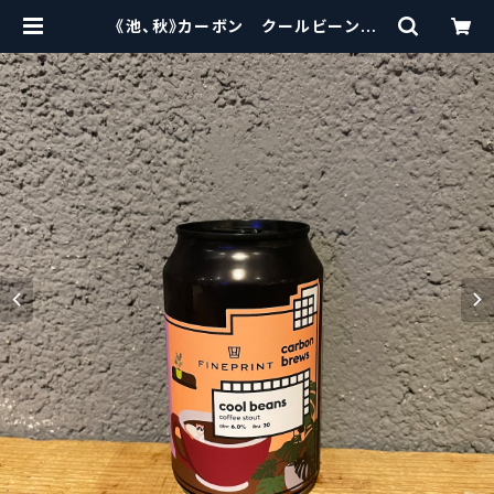
《池、秋》カーボン クールビーンズ
Carbon Brews cool beans
【クラフトビール】 | craftbeerscis
sors