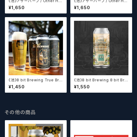
《池》アザーハーフ / Other Hal
《池》アザーハーフ / Other Hal
f Brewing Hop Duos! - Citr
f Brewing Dank Ivy【クラフト
¥1,650
¥1,650
a + Galaxy 【クラフトビールシ
ビールシザーズ】
ザーズ】
《池》8 bit Brewing True Bre
《池》8 bit Brewing 8 bit Bre
wmance (473ml) / トゥルー
wing Chateau De La Dank
¥1,450
¥1,550
ブルーマンス【クラフトビール】
WC DIPA (473ml) / シャトー・
ド・ラ・ダンク【クラフトビール】
その他の商品