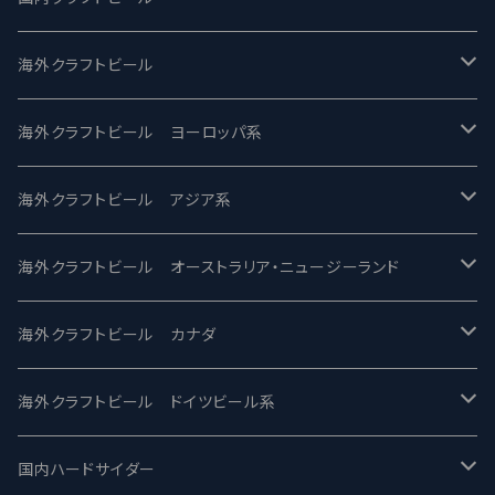
UCHU BREWING -うちゅうブルーイング
海外クラフトビール
バテレ -VERTERE
Modern Times モダンタイムズ
海外クラフトビール ヨーロッパ系
2nd Story Ale Works -セカンドストーリー
Maui マウイ
UnBarred -アンバード
海外クラフトビール アジア系
ビアへるん - Beer Hearn
Toppling Goliath トップリンゴライアス
SAIREN /サイレン
gweilo-鬼佬 グウァイロ
海外クラフトビール オーストラリア・ニュージーランド
忽布古丹醸造 - HOP KOTAN
Fair State フェアステイト
ワイルドチャイルド - Wilde Child
Heart Of Darkness - ハートオブダークネス
ROCKY RIDGE - ロッキーリッジ
海外クラフトビール カナダ
ワイマーケットブルーイング Y.Market Brewing
Lagunitas ラグニタス
BrewDog Brewery - ブリュードッグ
Carbon brews -カーボン
BODRIGGY BREWING ボッドリッジー
Jackie O's ジャッキーオーズ
海外クラフトビール ドイツビール系
志賀高原ビール - SIGAKOGEN
FirestoneWalker ファイアストーン
The Flying Inn / ザ フライイング イン
TAIHU - タイフー
CO-CONSPIRATORS コ・コンスピレーターズ
Westbrook ウェストブルック
Karmeliten カーメリテン
国内ハードサイダー