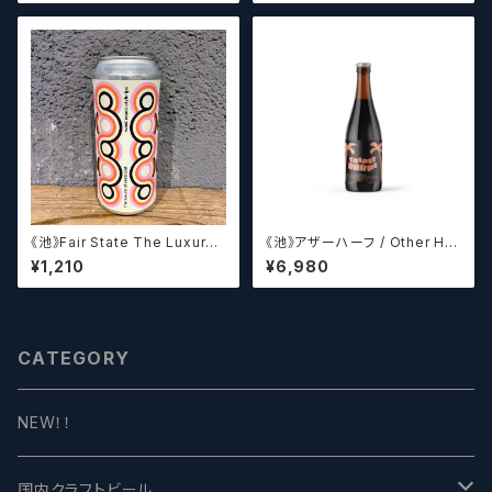
レイラブリューワークス
《池》Fair State The Luxury
《池》アザーハーフ / Other Hal
of Restraint / フェアステイト
f Brewing Triple Drupe【ク
¥1,210
¥6,980
ザ ラグジュアリー オブ リストレ
ラフトビールシザーズ】
イント【クラフトビールシザーズ】
CATEGORY
NEW！！
国内クラフトビール