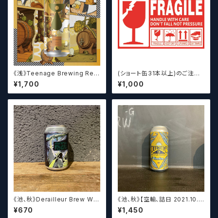
《浅》Teenage Brewing Res
(ショート缶31本以上)のご注文
urrection // レザレクション【ク
の場合いこちらをご購入くださ
¥1,700
¥1,000
ラフトビール】
い。 【クラフトビール】
《池、秋》Derailleur Brew Wor
《池、秋》【空輸、詰日 2021.10.2
ks ANONYMOUS BREWH
6】ディフィニティブ エルスウェア
¥670
¥1,450
OLIC FOUNDATION ディ
/ Definitive Elsewhere