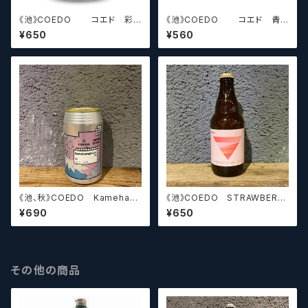
《池》COEDO コエド 彩-
《池》COEDO コエド 青
SAI-【クラフトビールシザーズ】
碧-AO-【クラフトビールシザー
¥650
¥560
ズ】
《池、秋》COEDO Kameham
《池》COEDO STRAWBERR
eha.cc V2 コエド カメハメ
Y WHEAT ALE コエド スト
¥690
¥650
ハ.cc バージョン 2【クラフトビ
ロベリーウィートエール 2022
ールシザーズ】
【クラフトビールシザーズ】
その他の商品