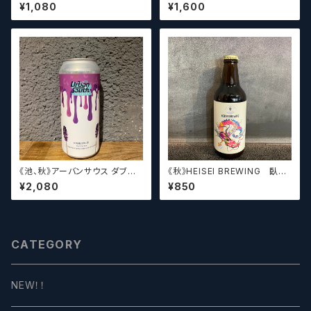
／ ウィステリア
エイジ x ウィッチクラフト / Am
¥1,080
¥1,600
akusa sonar x Teenage Br
ewing ×WITCH CRAFT Tee
n Witch 【クラフトビールシザー
ズ】
《池、秋》アーバンサウス ダブル
《秋》HEISEI BREWING 臥龍
スピルド ロックザボート / Urba
長生(がりゅうちょうせい)アメリ
¥2,080
¥850
n South HTX Double Spille
カンペールエール【クラフトビー
d: Rock the Boat【クラフトビ
ル】
ール】
CATEGORY
NEW！！