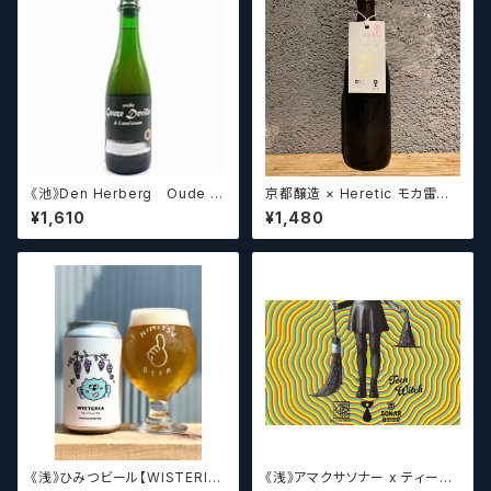
《池》Den Herberg Oude G
京都醸造 × Heretic モカ雷神 /
euze Deville a L'acienne
Kyoto × Heretic MOCHA T
¥1,610
¥1,480
デンヘルベルグ
HUNDER【クラフトビールシザ
ーズ】
《浅》ひみつビール【WISTERIA】
《浅》アマクサソナー x ティーン