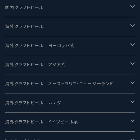
国内クラフトビール
UCHU BREWING -うちゅうブルーイング
海外クラフトビール
バテレ -VERTERE
Modern Times モダンタイムズ
海外クラフトビール ヨーロッパ系
2nd Story Ale Works -セカンドストーリー
Maui マウイ
UnBarred -アンバード
海外クラフトビール アジア系
ビアへるん - Beer Hearn
Toppling Goliath トップリンゴライアス
SAIREN /サイレン
gweilo-鬼佬 グウァイロ
海外クラフトビール オーストラリア・ニュージーランド
忽布古丹醸造 - HOP KOTAN
Fair State フェアステイト
ワイルドチャイルド - Wilde Child
Heart Of Darkness - ハートオブダークネス
ROCKY RIDGE - ロッキーリッジ
海外クラフトビール カナダ
ワイマーケットブルーイング Y.Market Brewing
Lagunitas ラグニタス
BrewDog Brewery - ブリュードッグ
Carbon brews -カーボン
BODRIGGY BREWING ボッドリッジー
Jackie O's ジャッキーオーズ
海外クラフトビール ドイツビール系