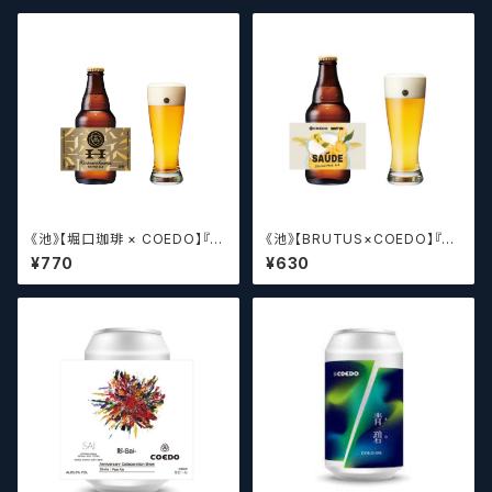
《池》【堀口珈琲 × COEDO】『金
《池》【BRUTUS×COEDO】『SA
香 -Kinironikaoru-』【クラフト
ÚDE（サウージ）』【クラフトビー
¥770
¥630
ビールシザーズ】
ルシザーズ】