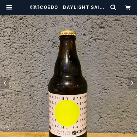
《池》COEDO DAYLIGHT SAISO
N コエド デイライト セゾン【クラ
フトビールシザーズ】 | craftbeers
cissors