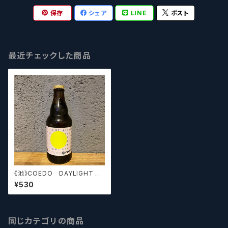
保存
シェア
LINE
ポスト
最近チェックした商品
《池》COEDO DAYLIGHT SA
ISON コエド デイライト セ
¥530
ゾン【クラフトビールシザーズ】
同じカテゴリの商品