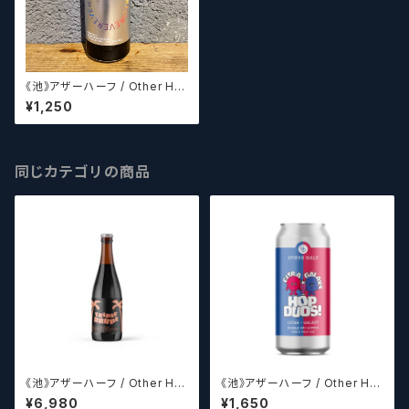
《池》アザーハーフ / Other Hal
f DDH Forever Ever【クラフト
¥1,250
ビールシザーズ】
同じカテゴリの商品
《池》アザーハーフ / Other Hal
《池》アザーハーフ / Other Hal
f Brewing Triple Drupe【ク
f Brewing Hop Duos! - Citr
¥6,980
¥1,650