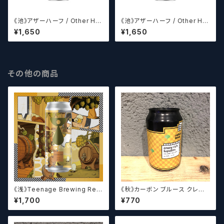
《池》アザーハーフ / Other Hal
《池》アザーハーフ / Other Hal
f DDH Cheddar 【クラフトビー
f Double Simcoe Daydrea
¥1,650
¥1,650
ルシザーズ】
m 【クラフトビールシザーズ】
その他の商品
《浅》Teenage Brewing Res
《秋》カーボン ブルース クレイ
urrection // レザレクション【ク
ジーリッチルプリンズ Carbo
¥1,700
¥770
ラフトビール】
n Brews Crazy rich Lupulin
s【クラフトビール】