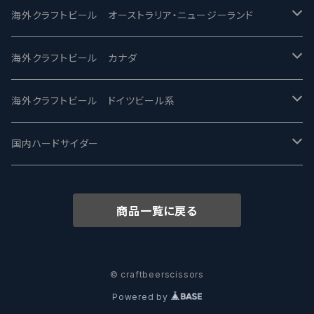
ビアへるん - Beer Hearn
Toppling Goliath トップリンゴライアス
SAIREN /サイレン
gweilo-鬼佬 グウァイロ
海外クラフトビール オーストラリア・ニュージーランド
忽布古丹醸造 - HOP KOTAN
Fair State フェアステイト
ワイルドチャイルド - Wilde Child
Heart Of Darkness - ハートオブダークネス
ROCKY RIDGE - ロッキーリッジ
海外クラフトビール カナダ
ワイマーケットブルーイング Y.Market Brewing
Lagunitas ラグニタス
BrewDog Brewery - ブリュードッグ
Carbon brews -カーボン
BODRIGGY BREWING ボッドリッジー
Jackie O's ジャッキーオーズ
海外クラフトビール ドイツビール系
志賀高原ビール - SIGAKOGEN
FirestoneWalker ファイアストーン
The Flying Inn / ザ フライイング イン
TAIHU - タイフー
CO-CONSPIRATORS コ・コンスピレーターズ
Westbrook ウェストブルック
Karmeliten カーメリテン
国内ハードサイダー
OUTSIDER - アウトサイダーブルーイング
Stone ストーン
To Øl / トゥ・オール
SUNMAI - サンマイ
アーバノートブリューイング Urbanaut
HOWE SOUND ハウサウンド
Schöfferhofer シェッファーホッファー
サノバスミス / Son of the Smith
商品一覧に戻る
箕面ビール - MINOH BEER
Mikkeller ミッケラー
Lambiek Fabriek - ファブリーク
Behemoth - ベヒーモス
Deep Creek Brewing Co.
Strathcona ストラスコナ
Früh フリュー
サンクトガーレン - Sankt Gallen
Hop Nation ホップネーション
Marble / マーブル
8 Wired エイトワイアード
ODIN BREWING オディン
Plank プランク
© craftbeerscissors
Powered by
ウェストコーストブルーイング -WCB
Brewski ブリュースキー
Buxton - バクストン
Isthmus イスムス
Electric Bicycle エレクトリックバイシクル
Tucher トゥーハー