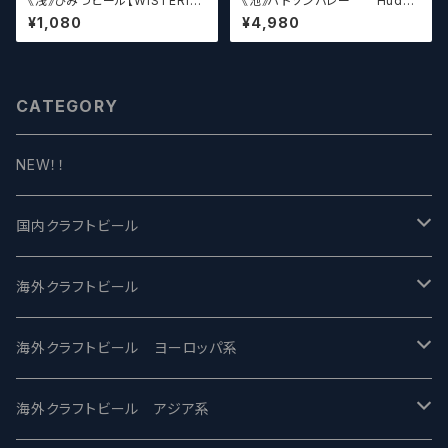
《浅》ひみつビール【WISTERIA】
《池》ハドソンバレー Hudso
／ ウィステリア
n Valley Blossom
¥1,080
¥4,980
CATEGORY
NEW！！
国内クラフトビール
UCHU BREWING -うちゅうブルーイング
海外クラフトビール
バテレ -VERTERE
Modern Times モダンタイムズ
海外クラフトビール ヨーロッパ系
2nd Story Ale Works -セカンドストーリー
Maui マウイ
UnBarred -アンバード
海外クラフトビール アジア系