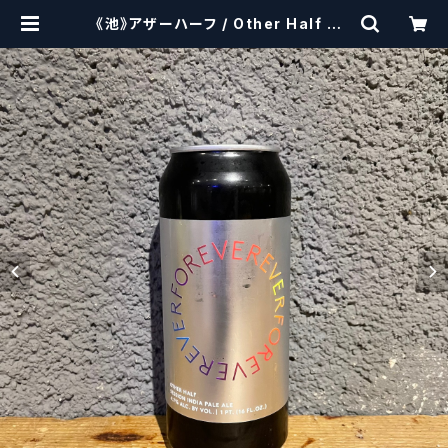
《池》アザーハーフ / Other Half DD
H Forever Ever【クラフトビールシ
ザーズ】 | craftbeerscissors