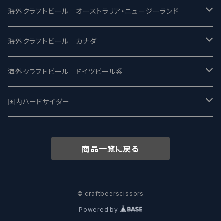
ビアへるん - Beer Hearn
Toppling Goliath トップリンゴライアス
SAIREN /サイレン
gweilo-鬼佬 グウァイロ
海外クラフトビール オーストラリア・ニュージーランド
忽布古丹醸造 - HOP KOTAN
Fair State フェアステイト
ワイルドチャイルド - Wilde Child
Heart Of Darkness - ハートオブダークネス
ROCKY RIDGE - ロッキーリッジ
海外クラフトビール カナダ
ワイマーケットブルーイング Y.Market Brewing
Lagunitas ラグニタス
BrewDog Brewery - ブリュードッグ
Carbon brews -カーボン
BODRIGGY BREWING ボッドリッジー
Jackie O's ジャッキーオーズ
海外クラフトビール ドイツビール系
志賀高原ビール - SIGAKOGEN
FirestoneWalker ファイアストーン
The Flying Inn / ザ フライイング イン
TAIHU - タイフー
CO-CONSPIRATORS コ・コンスピレーターズ
Westbrook ウェストブルック
Karmeliten カーメリテン
国内ハードサイダー
OUTSIDER - アウトサイダーブルーイング
Stone ストーン
To Øl / トゥ・オール
SUNMAI - サンマイ
アーバノートブリューイング Urbanaut
HOWE SOUND ハウサウンド
Schöfferhofer シェッファーホッファー
サノバスミス / Son of the Smith
商品一覧に戻る
箕面ビール - MINOH BEER
Mikkeller ミッケラー
Lambiek Fabriek - ファブリーク
Behemoth - ベヒーモス
Deep Creek Brewing Co.
Strathcona ストラスコナ
Früh フリュー
サンクトガーレン - Sankt Gallen
Hop Nation ホップネーション
Marble / マーブル
8 Wired エイトワイアード
ODIN BREWING オディン
Plank プランク
© craftbeerscissors
Powered by