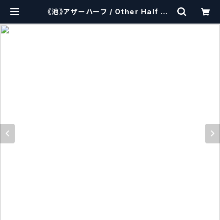
《池》アザーハーフ / Other Half My
lar Dust【クラフトビールシザーズ】
| craftbeerscissors