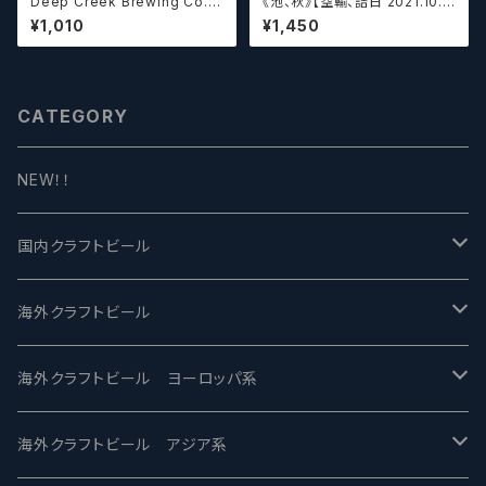
Deep Creek Brewing Co. L
《池、秋》【空輸、詰日 2021.10.2
upulin Effect ディープクリ
6】ディフィニティブ エルスウェア
¥1,010
¥1,450
ーク ルプリン エフェクト
/ Definitive Elsewhere
CATEGORY
NEW！！
国内クラフトビール
UCHU BREWING -うちゅうブルーイング
海外クラフトビール
バテレ -VERTERE
Modern Times モダンタイムズ
海外クラフトビール ヨーロッパ系
2nd Story Ale Works -セカンドストーリー
Maui マウイ
UnBarred -アンバード
海外クラフトビール アジア系