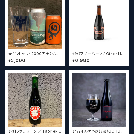
★ギフトセット3000円★（グラ
《池》アザーハーフ / Other Hal
スセット）【クラフトビール】
f Brewing Triple Drupe【ク
¥3,000
¥6,980
ラフトビールシザーズ】
【池】ファブリーク ／ Fabriek
【4/24入荷予定】《浅》UCHU B