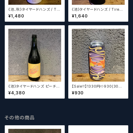
《池、秋》タイヤードハンズ / Tir
《池》タイヤードハンズ / Tired
ed Hands Shambolic
Hands Double Alien Churc
¥1,480
¥1,640
h
《池》タイヤードハンズ ピーチエ
【Sale‼︎】1330円⇨930(30%o
ンドースド / Tired Hands Pe
ff)《池、秋》タイヤードハンズ タ
¥4,380
¥930
ach Endoused 750ml
イニーマンションズ / Tired Ha
nds Tiny Mansions
その他の商品