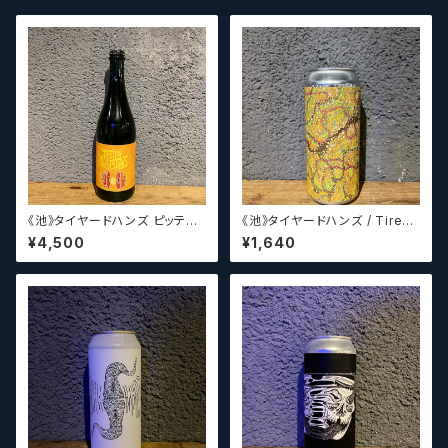
《池》タイヤードハンズ ピッティ
《池》タイヤードハンズ / Tired
ドアリュージョンズ / Tired Ha
Hands PUNGE Pineapple
¥4,500
¥1,640
nds Pitted Allusions 750
ml