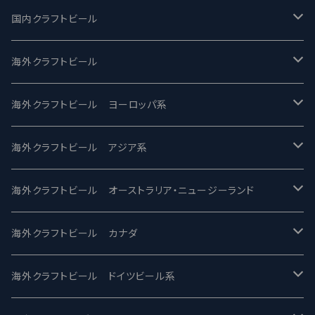
国内クラフトビール
UCHU BREWING -うちゅうブルーイング
海外クラフトビール
バテレ -VERTERE
Modern Times モダンタイムズ
海外クラフトビール ヨーロッパ系
2nd Story Ale Works -セカンドストーリー
Maui マウイ
UnBarred -アンバード
海外クラフトビール アジア系
ビアへるん - Beer Hearn
Toppling Goliath トップリンゴライアス
SAIREN /サイレン
gweilo-鬼佬 グウァイロ
海外クラフトビール オーストラリア・ニュージーランド
忽布古丹醸造 - HOP KOTAN
Fair State フェアステイト
ワイルドチャイルド - Wilde Child
Heart Of Darkness - ハートオブダークネス
ROCKY RIDGE - ロッキーリッジ
海外クラフトビール カナダ
ワイマーケットブルーイング Y.Market Brewing
Lagunitas ラグニタス
BrewDog Brewery - ブリュードッグ
Carbon brews -カーボン
BODRIGGY BREWING ボッドリッジー
Jackie O's ジャッキーオーズ
海外クラフトビール ドイツビール系