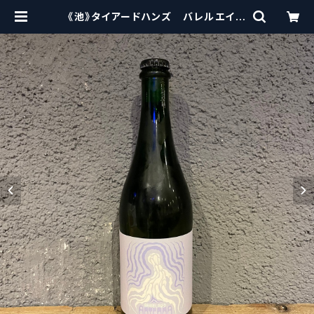
《池》タイアードハンズ バレルエイジ
アンテナ / Tired Hands Barrel A
ged Antenna 750ml | craft
beerscissors