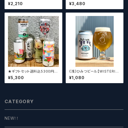
Oude Kriek Jart - Elle 37
REWING LabyrinthN【クラフト
¥2,210
¥3,480
5ml
ビール】
★ギフトセット送料込5300円★
《浅》ひみつビール【WISTERIA】
（お好みに合わせて4～5本チョ
／ ウィステリア
¥5,300
¥1,080
イスさせていただきます）【クラフ
トビール】
CATEGORY
NEW！！