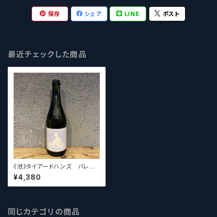
保存
シェア
LINE
ポスト
最近チェックした商品
《池》タイアードハンズ バレル
エイジアンテナ / Tired Hand
¥4,380
s Barrel Aged Antenna 75
0ml
同じカテゴリの商品