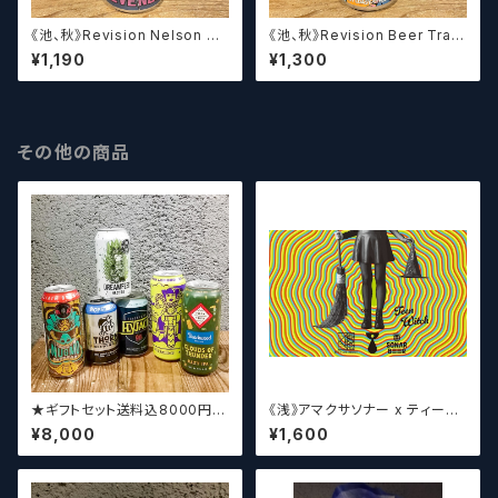
《池、秋》Revision Nelson Re
《池、秋》Revision Beer Train
venge/ リヴィジョン ネルソン
(AleSmith Collab) / リヴィジ
¥1,190
¥1,300
リベンジ【クラフトビール】
ョン ビアトレイン エールスミス
コラボ【クラフトビール】
その他の商品
★ギフトセット送料込8000円★
《浅》アマクサソナー x ティーン
（お好みに合わせて高価なビー
エイジ x ウィッチクラフト / Am
¥8,000
¥1,600
ルも含めて5～6本チョイスさせ
akusa sonar x Teenage Br
ていただきます）【クラフトビー
ewing ×WITCH CRAFT Tee
ル】
n Witch 【クラフトビールシザー
ズ】