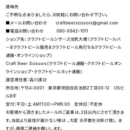
連絡先
ご不明な点ありましたら、お気軽にお問い合わせ下さい。
■メールお問い合わせ
craftbeerscissors@gmail.com
■電話お問い合わせ 090-6942ｰ1011
ショップ名：クラフトビールシザーズ池尻大橋（クラフトビールバ
ー&クラフトビール販売&クラフトビール角打ち＆クラフトビール
通販・オンラインショップ)
Craft Beer Scissors(クラフトビール通販・クラフトビールオン
ラインショップ・クラフトビールネット通販)
運営責任者：森川達功
所在地：〒154-0001 東京都世田谷区池尻2丁目30-12 OSビ
ルB1F
受付：平日・土 AM11:00～PM5:00 定休日：不定休
お客様から頂きましたメールのご返事は、2日以内にさせて頂きま
す。当店より返信が届かない場は 、大変 お手数をお掛け致し ま
すが、再度ご連絡を願いします。