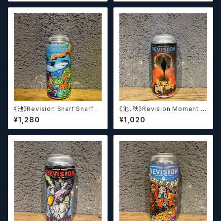
《池》Revision Snarf Snarf
《池、秋》Revision Moment C
(473ml) / スナーフ スナーフ
ommander / リヴィジョン モー
¥1,280
¥1,020
メント コマンダー【クラフトビー
ル】