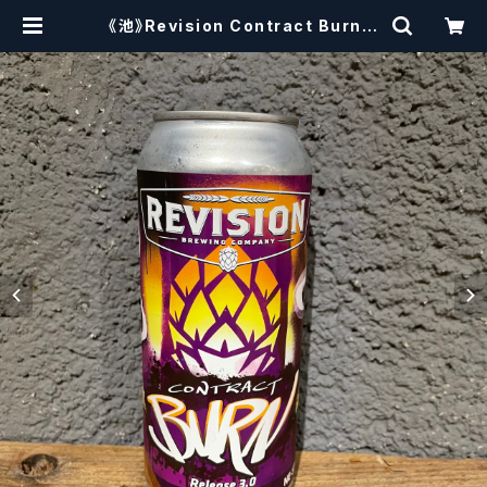
《池》Revision Contract Burn 3
x Hazy IPA / コントラクト バーン
トリプルヘイジーIPA (473ml)【クラ
フトビール】 | craftbeerscissors