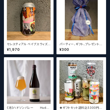
セレスティアル ベイブスウィズ
パーティー、ギフト、プレゼント、
ザパワー / Celestial Beerwo
お中元、お歳暮、結婚祝い等の
¥1,970
¥300
rks Babes With the Power
贈り物やお祝いに！
《池》ハドソンバレー Hudso
★ギフトセット送料込5300円★