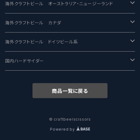
ビアへるん - Beer Hearn
Toppling Goliath トップリンゴライアス
SAIREN /サイレン
gweilo-鬼佬 グウァイロ
海外クラフトビール オーストラリア・ニュージーランド
忽布古丹醸造 - HOP KOTAN
Fair State フェアステイト
ワイルドチャイルド - Wilde Child
Heart Of Darkness - ハートオブダークネス
ROCKY RIDGE - ロッキーリッジ
海外クラフトビール カナダ
ワイマーケットブルーイング Y.Market Brewing
Lagunitas ラグニタス
BrewDog Brewery - ブリュードッグ
Carbon brews -カーボン
BODRIGGY BREWING ボッドリッジー
Jackie O's ジャッキーオーズ
海外クラフトビール ドイツビール系
志賀高原ビール - SIGAKOGEN
FirestoneWalker ファイアストーン
The Flying Inn / ザ フライイング イン
TAIHU - タイフー
CO-CONSPIRATORS コ・コンスピレーターズ
Westbrook ウェストブルック
Karmeliten カーメリテン
国内ハードサイダー
OUTSIDER - アウトサイダーブルーイング
Stone ストーン
To Øl / トゥ・オール
SUNMAI - サンマイ
アーバノートブリューイング Urbanaut
HOWE SOUND ハウサウンド
Schöfferhofer シェッファーホッファー
サノバスミス / Son of the Smith
商品一覧に戻る
箕面ビール - MINOH BEER
Mikkeller ミッケラー
Lambiek Fabriek - ファブリーク
Behemoth - ベヒーモス
Deep Creek Brewing Co.
Strathcona ストラスコナ
Früh フリュー
サンクトガーレン - Sankt Gallen
Hop Nation ホップネーション
Marble / マーブル
8 Wired エイトワイアード
ODIN BREWING オディン
Plank プランク
© craftbeerscissors
Powered by
ウェストコーストブルーイング -WCB
Brewski ブリュースキー
Buxton - バクストン
Isthmus イスムス
Electric Bicycle エレクトリックバイシクル
Tucher トゥーハー