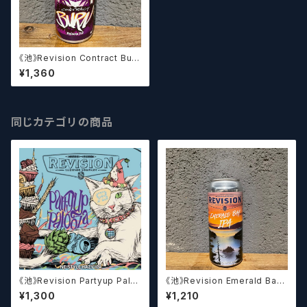
《池》Revision Contract Burn
3x Hazy IPA / コントラクト バ
¥1,360
ーン トリプルヘイジーIPA (47
3ml)【クラフトビール】
同じカテゴリの商品
《池》Revision Partyup Palo
《池》Revision Emerald Bay I
oza (473ml) / パーティアップ
PA (473ml) / エメラルド ベイ I
¥1,300
¥1,210
パルーザ
PA