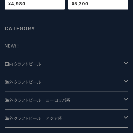
n Valley Blossom
（お好みに合わせて4～5本チョ
¥4,980
¥5,300
イスさせていただきます）【クラフ
トビール】
CATEGORY
NEW！！
国内クラフトビール
UCHU BREWING -うちゅうブルーイング
海外クラフトビール
バテレ -VERTERE
Modern Times モダンタイムズ
海外クラフトビール ヨーロッパ系
2nd Story Ale Works -セカンドストーリー
Maui マウイ
UnBarred -アンバード
海外クラフトビール アジア系