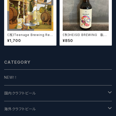
《浅》Teenage Brewing Res
《秋》HEISEI BREWING 臥龍
urrection // レザレクション【ク
長生(がりゅうちょうせい)アメリ
¥1,700
¥850
ラフトビール】
カンペールエール【クラフトビー
ル】
CATEGORY
NEW！！
国内クラフトビール
UCHU BREWING -うちゅうブルーイング
海外クラフトビール