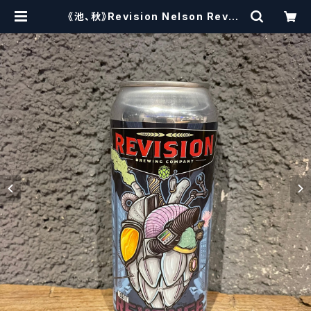
《池、秋》Revision Nelson Reven
ge/ リヴィジョン ネルソンリベンジ
【クラフトビール】 | craftbeerscis
sors