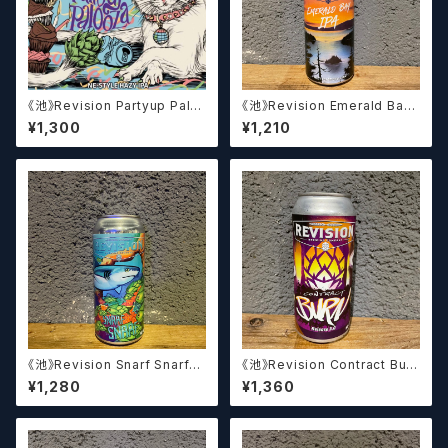
《池》Revision Partyup Palo
《池》Revision Emerald Bay I
oza (473ml) / パーティアップ
PA (473ml) / エメラルド ベイ I
¥1,300
¥1,210
パルーザ
PA
《池》Revision Snarf Snarf
《池》Revision Contract Burn
(473ml) / スナーフ スナーフ
3x Hazy IPA / コントラクト バ
¥1,280
¥1,360
ーン トリプルヘイジーIPA (47
3ml)【クラフトビール】