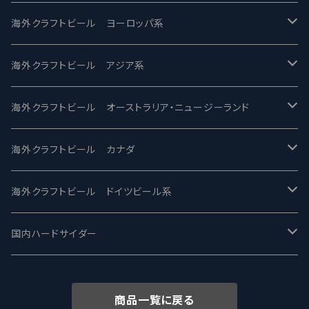
バテレ -VERTERE
Modern Times モダンタイムズ
海外クラフトビール ヨーロッパ系
2nd Story Ale Works -セカンドストーリー
Maui マウイ
UnBarred -アンバード
海外クラフトビール アジア系
ビアへるん - Beer Hearn
Toppling Goliath トップリンゴライアス
SAIREN /サイレン
gweilo-鬼佬 グウァイロ
海外クラフトビール オーストラリア・ニュージーランド
忽布古丹醸造 - HOP KOTAN
Fair State フェアステイト
ワイルドチャイルド - Wilde Child
Heart Of Darkness - ハートオブダークネス
ROCKY RIDGE - ロッキーリッジ
海外クラフトビール カナダ
ワイマーケットブルーイング Y.Market Brewing
Lagunitas ラグニタス
BrewDog Brewery - ブリュードッグ
Carbon brews -カーボン
BODRIGGY BREWING ボッドリッジー
Jackie O's ジャッキーオーズ
海外クラフトビール ドイツビール系
志賀高原ビール - SIGAKOGEN
FirestoneWalker ファイアストーン
The Flying Inn / ザ フライイング イン
TAIHU - タイフー
CO-CONSPIRATORS コ・コンスピレーターズ
Westbrook ウェストブルック
Karmeliten カーメリテン
国内ハードサイダー
OUTSIDER - アウトサイダーブルーイング
Stone ストーン
To Øl / トゥ・オール
SUNMAI - サンマイ
アーバノートブリューイング Urbanaut
HOWE SOUND ハウサウンド
Schöfferhofer シェッファーホッファー
サノバスミス / Son of the Smith
商品一覧に戻る