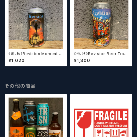
《池、秋》Revision Moment C
《池、秋》Revision Beer Train
ommander / リヴィジョン モー
(AleSmith Collab) / リヴィジ
¥1,020
¥1,300
メント コマンダー【クラフトビー
ョン ビアトレイン エールスミス
ル】
コラボ【クラフトビール】
その他の商品