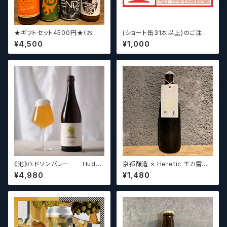
★ギフトセット4500円★（お好
(ショート缶31本以上)のご注文
みに合わせて5〜6本チョイスさ
の場合いこちらをご購入くださ
¥4,500
¥1,000
せていただきます）【クラフトビー
い。 【クラフトビール】
ル】
《池》ハドソンバレー Hudso
京都醸造 × Heretic モカ雷神 /
n Valley Blossom
Kyoto × Heretic MOCHA T
¥4,980
¥1,480
HUNDER【クラフトビールシザ
ーズ】