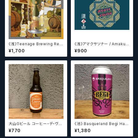
《浅》Teenage Brewing Res
《浅》アマクサソナー / Amakus
urrection // レザレクション【ク
a sonar MAGIC CIRCLE 【ク
¥1,700
¥900
ラフトビール】
ラフトビールシザーズ】
大山Gビール コーヒー・デ・ヴァ
《池》 Basqueland Begi Hau
イス【クラフトビール】
ndi ベヒ アウンディ
¥770
¥1,380