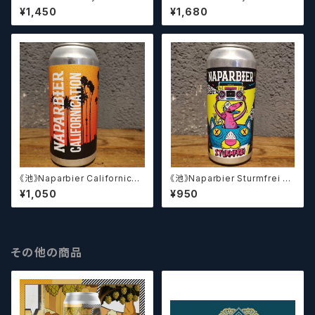
rk Whale Parking
¥1,450
¥1,680
《池》Naparbier Californicati
《池》Naparbier Sturmfrei シ
on カリフォルニケーション
ュトゥルムフライ
¥1,050
¥950
その他の商品