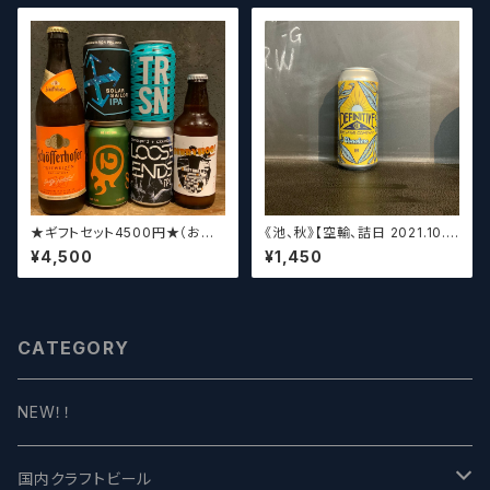
★ギフトセット4500円★（お好
《池、秋》【空輸、詰日 2021.10.2
みに合わせて5〜6本チョイスさ
6】ディフィニティブ エルスウェア
¥4,500
¥1,450
せていただきます）【クラフトビー
/ Definitive Elsewhere
ル】
CATEGORY
NEW！！
国内クラフトビール