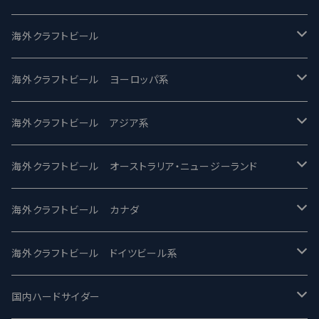
UCHU BREWING -うちゅうブルーイング
海外クラフトビール
バテレ -VERTERE
Modern Times モダンタイムズ
海外クラフトビール ヨーロッパ系
2nd Story Ale Works -セカンドストーリー
Maui マウイ
UnBarred -アンバード
海外クラフトビール アジア系
ビアへるん - Beer Hearn
Toppling Goliath トップリンゴライアス
SAIREN /サイレン
gweilo-鬼佬 グウァイロ
海外クラフトビール オーストラリア・ニュージーランド
忽布古丹醸造 - HOP KOTAN
Fair State フェアステイト
ワイルドチャイルド - Wilde Child
Heart Of Darkness - ハートオブダークネス
ROCKY RIDGE - ロッキーリッジ
海外クラフトビール カナダ
ワイマーケットブルーイング Y.Market Brewing
Lagunitas ラグニタス
BrewDog Brewery - ブリュードッグ
Carbon brews -カーボン
BODRIGGY BREWING ボッドリッジー
Jackie O's ジャッキーオーズ
海外クラフトビール ドイツビール系
志賀高原ビール - SIGAKOGEN
FirestoneWalker ファイアストーン
The Flying Inn / ザ フライイング イン
TAIHU - タイフー
CO-CONSPIRATORS コ・コンスピレーターズ
Westbrook ウェストブルック
Karmeliten カーメリテン
国内ハードサイダー