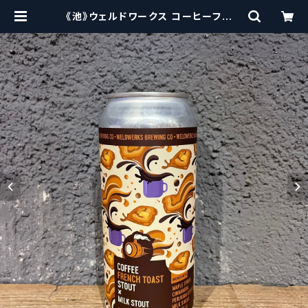
《池》ウェルドワークス コーヒーフレン
チトーストスタウト / WeldWerks
Coffee French Toast Stout | c
raftbeerscissors