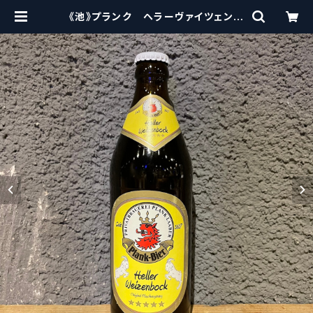
《池》プランク ヘラーヴァイツェンボ
ック Plank Heller Weizenbock
| craftbeerscissors