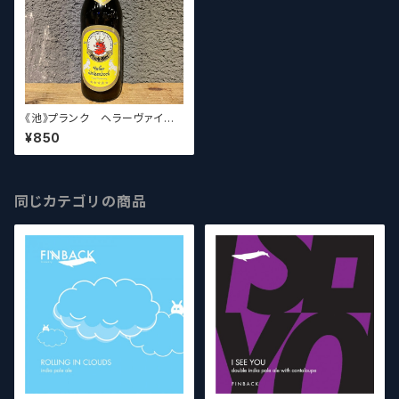
《池》プランク ヘラーヴァイツ
ェンボック Plank Heller Wei
¥850
zenbock
同じカテゴリの商品