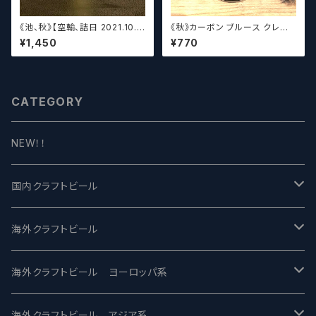
《池、秋》【空輸、詰日 2021.10.2
《秋》カーボン ブルース クレイ
6】ディフィニティブ エルスウェア
ジーリッチルプリンズ Carbo
¥1,450
¥770
/ Definitive Elsewhere
n Brews Crazy rich Lupulin
s【クラフトビール】
CATEGORY
NEW！！
国内クラフトビール
UCHU BREWING -うちゅうブルーイング
海外クラフトビール
バテレ -VERTERE
Modern Times モダンタイムズ
海外クラフトビール ヨーロッパ系
2nd Story Ale Works -セカンドストーリー
Maui マウイ
UnBarred -アンバード
海外クラフトビール アジア系