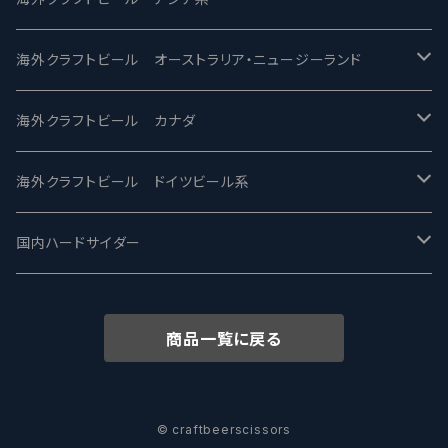
ビアへるん - Beer Hearn
Toppling Goliath トップリンゴライアス
SAIREN /サイレン
gweilo-鬼佬 グウァイロ
海外クラフトビール オーストラリア・ニュージーランド
忽布古丹醸造 - HOP KOTAN
Fair State フェアステイト
ワイルドチャイルド - Wilde Child
Heart Of Darkness - ハートオブダークネス
ROCKY RIDGE - ロッキーリッジ
海外クラフトビール カナダ
ワイマーケットブルーイング Y.Market Brewing
Lagunitas ラグニタス
BrewDog Brewery - ブリュードッグ
Carbon brews -カーボン
BODRIGGY BREWING ボッドリッジー
Jackie O's ジャッキーオーズ
海外クラフトビール ドイツビール系
志賀高原ビール - SIGAKOGEN
FirestoneWalker ファイアストーン
The Flying Inn / ザ フライイング イン
TAIHU - タイフー
CO-CONSPIRATORS コ・コンスピレーターズ
Westbrook ウェストブルック
Karmeliten カーメリテン
国内ハードサイダー
OUTSIDER - アウトサイダーブルーイング
Stone ストーン
To Øl / トゥ・オール
SUNMAI - サンマイ
アーバノートブリューイング Urbanaut
HOWE SOUND ハウサウンド
Schöfferhofer シェッファーホッファー
サノバスミス / Son of the Smith
商品一覧に戻る
箕面ビール - MINOH BEER
Mikkeller ミッケラー
Lambiek Fabriek - ファブリーク
Behemoth - ベヒーモス
Deep Creek Brewing Co.
Strathcona ストラスコナ
Früh フリュー
サンクトガーレン - Sankt Gallen
Hop Nation ホップネーション
Marble / マーブル
8 Wired エイトワイアード
ODIN BREWING オディン
Plank プランク
© craftbeerscissors