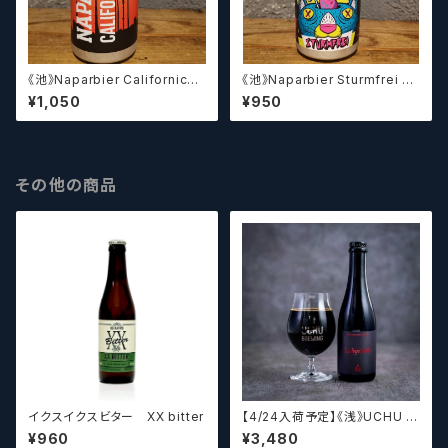
《池》Naparbier Californicati
《池》Naparbier Sturmfrei シ
on カリフォルニケーション
ュトゥルムフライ
¥1,050
¥950
その他の商品
イクスイクスビター XX bitter
【4/24入荷予定】《浅》UCHU B
REWING LabyrinthN【クラフト
¥960
¥3,480
ビール】