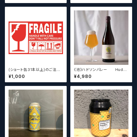
(ショート缶31本以上)のご注文
《池》ハドソンバレー Hudso
の場合いこちらをご購入くださ
n Valley Blossom
¥1,000
¥4,980
い。 【クラフトビール】