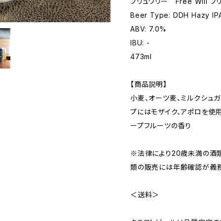
ブリュワリー Free Will
Beer Type: DDH Hazy IP
ABV: 7.0%
IBU: -
473ml
【商品説明】
小麦、オーツ麦、ミルクシュガ
プにはモザイク、アポロを使
ープフルーツの香り
※法律により20歳未満の酒
類の販売には年齢確認が義務
＜送料＞