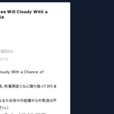
 Will Cloudy With a
ie
を確認する
です。
oudy With a Chance of
店、秋葉原店ともに取り扱っておりま
なるため別々の店舗からの発送は不
い。）