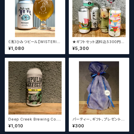
《浅》ひみつビール【WISTERIA】
★ギフトセット送料込5300円★
／ ウィステリア
（お好みに合わせて4～5本チョ
¥1,080
¥5,300
イスさせていただきます）【クラフ
トビール】
Deep Creek Brewing Co. L
パーティー、ギフト、プレゼント、
upulin Effect ディープクリ
お中元、お歳暮、結婚祝い等の
¥1,010
¥300
ーク ルプリン エフェクト
贈り物やお祝いに！