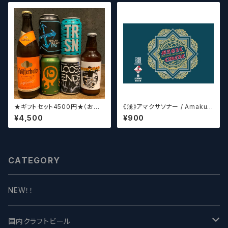
★ギフトセット4500円★（お好
《浅》アマクサソナー / Amakus
みに合わせて5〜6本チョイスさ
a sonar MAGIC CIRCLE 【ク
¥4,500
¥900
せていただきます）【クラフトビー
ラフトビールシザーズ】
ル】
CATEGORY
NEW！！
国内クラフトビール