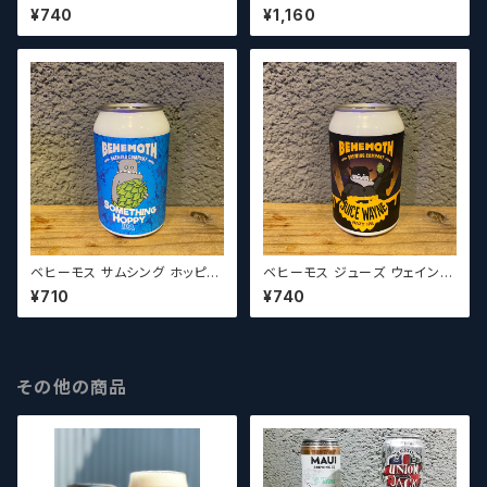
Behemoth Heres Churly【ク
Behemoth Brave Bikkie
¥740
¥1,160
ラフトビールシザーズ】
【クラフトビールシザーズ】
ベヒーモス サムシング ホッピー
ベヒーモス ジューズ ウェイン
/ Behemoth Something Ho
ヘイジー / Behemoth Juice
¥710
¥740
ppy【クラフトビールシザーズ】
Wayne Hazy【クラフトビール
シザーズ】
その他の商品