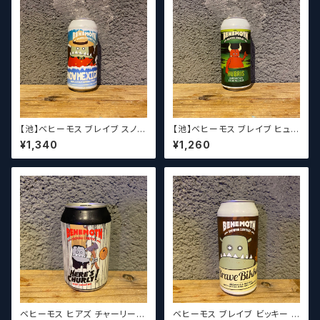
【池】ベヒーモス ブレイブ スノー
【池】ベヒーモス ブレイブ ヒュブ
メキシカン / Behemoth SNO
リス / Behemoth Hubris【ク
¥1,340
¥1,260
WMEXICAN【クラフトビールシ
ラフトビールシザーズ】
ザーズ】
ベヒーモス ヒアズ チャーリー /
ベヒーモス ブレイブ ビッキー /