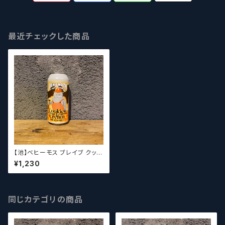
最近チェックした商品
【池】ベヒーモス ブレイブ クッキ
ーズ＆クリームミルクスタウト /
¥1,230
Behemoth Cookies and Cr
eam Milk Stout【クラフトビー
ルシザーズ】
同じカテゴリの商品