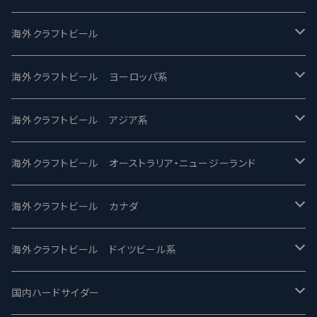
UCHU BREWING -うちゅうブルーイング
海外クラフトビール
バテレ -VERTERE
Modern Times モダンタイムズ
海外クラフトビール ヨーロッパ系
2nd Story Ale Works -セカンドストーリー
Maui マウイ
UnBarred -アンバード
海外クラフトビール アジア系
ビアへるん - Beer Hearn
Toppling Goliath トップリンゴライアス
SAIREN /サイレン
gweilo-鬼佬 グウァイロ
海外クラフトビール オーストラリア・ニュージーランド
忽布古丹醸造 - HOP KOTAN
Fair State フェアステイト
ワイルドチャイルド - Wilde Child
Heart Of Darkness - ハートオブダークネス
ROCKY RIDGE - ロッキーリッジ
海外クラフトビール カナダ
ワイマーケットブルーイング Y.Market Brewing
Lagunitas ラグニタス
BrewDog Brewery - ブリュードッグ
Carbon brews -カーボン
BODRIGGY BREWING ボッドリッジー
Jackie O's ジャッキーオーズ
海外クラフトビール ドイツビール系
志賀高原ビール - SIGAKOGEN
FirestoneWalker ファイアストーン
The Flying Inn / ザ フライイング イン
TAIHU - タイフー
CO-CONSPIRATORS コ・コンスピレーターズ
Westbrook ウェストブルック
Karmeliten カーメリテン
国内ハードサイダー