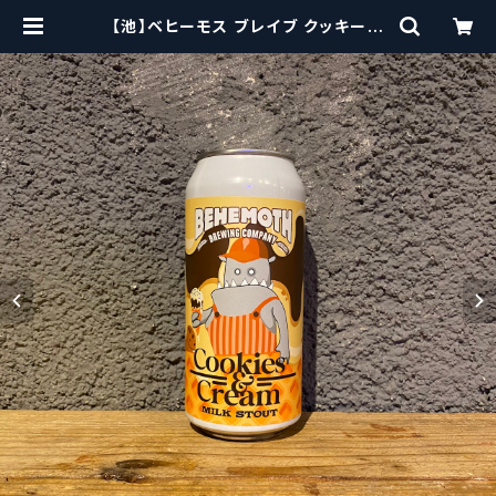
【池】ベヒーモス ブレイブ クッキーズ
＆クリームミルクスタウト / Behemo
th Cookies and Cream Milk St
out【クラフトビールシザーズ】 | cra
ftbeerscissors