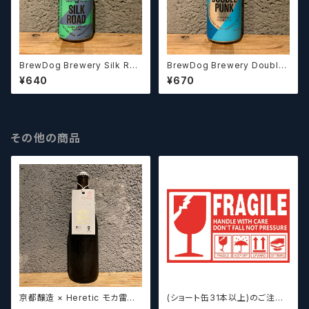
BrewDog Brewery Silk Roa
BrewDog Brewery Double
d ブリュードッグ シルクロー
Punk ブリュードッグ ダブルパン
¥640
¥670
ド ライチ＆マンゴー ヘイジ
ク【クラフトビール】
ーIPA【クラフトビール】
その他の商品
京都醸造 × Heretic モカ雷神 /
(ショート缶31本以上)のご注文
Kyoto × Heretic MOCHA T
の場合いこちらをご購入くださ