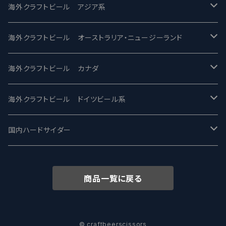
2nd Story Ale Works -セカンドストーリー
Maui マウイ
UnBarred -アンバード
海外クラフトビール アジア系
ビアへるん - Beer Hearn
Toppling Goliath トップリンゴライアス
SAIREN /サイレン
gweilo-鬼佬 グウァイロ
海外クラフトビール オーストラリア・ニュージーランド
忽布古丹醸造 - HOP KOTAN
Fair State フェアステイト
ワイルドチャイルド - Wilde Child
Heart Of Darkness - ハートオブダークネス
ROCKY RIDGE - ロッキーリッジ
海外クラフトビール カナダ
ワイマーケットブルーイング Y.Market Brewing
Lagunitas ラグニタス
BrewDog Brewery - ブリュードッグ
Carbon brews -カーボン
BODRIGGY BREWING ボッドリッジー
Jackie O's ジャッキーオーズ
海外クラフトビール ドイツビール系
志賀高原ビール - SIGAKOGEN
FirestoneWalker ファイアストーン
The Flying Inn / ザ フライイング イン
TAIHU - タイフー
CO-CONSPIRATORS コ・コンスピレーターズ
Westbrook ウェストブルック
Karmeliten カーメリテン
国内ハードサイダー
OUTSIDER - アウトサイダーブルーイング
Stone ストーン
To Øl / トゥ・オール
SUNMAI - サンマイ
アーバノートブリューイング Urbanaut
HOWE SOUND ハウサウンド
Schöfferhofer シェッファーホッファー
サノバスミス / Son of the Smith
商品一覧に戻る
箕面ビール - MINOH BEER
Mikkeller ミッケラー
Lambiek Fabriek - ファブリーク
Behemoth - ベヒーモス
Deep Creek Brewing Co.
Strathcona ストラスコナ
Früh フリュー
サンクトガーレン - Sankt Gallen
Hop Nation ホップネーション
Marble / マーブル
8 Wired エイトワイアード
ODIN BREWING オディン
Plank プランク
© craftbeerscissors