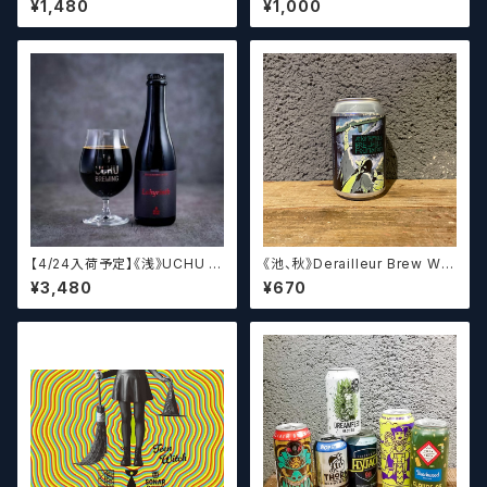
¥1,480
¥1,000
HUNDER【クラフトビールシザ
い。 【クラフトビール】
ーズ】
【4/24入荷予定】《浅》UCHU B
《池、秋》Derailleur Brew Wor
REWING LabyrinthN【クラフト
ks ANONYMOUS BREWH
¥3,480
¥670
ビール】
OLIC FOUNDATION ディ
レイラブリューワークス