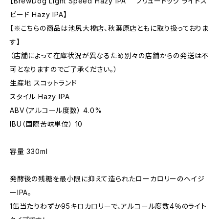
【BrewDog Light Speed Hazy IPA ブリュードッグ ライトス
ピード Hazy IPA】
【※こちらの商品は池尻大橋店、秋葉原店ともに取り扱っておりま
す】
（店舗によって在庫状況が異なるため別々の店舗からの発送は不
可となりますのでご了承ください。）
生産地 スコットランド
スタイル Hazy IPA
ABV（アルコール度数） 4.0%
IBU（国際苦味単位） 10
容量 330ml
発酵後の残糖を最小限に抑えて造られたローカロリーのヘイジ
ーIPA。
1缶当たりわずか95キロカロリーで、アルコール度数4％のライト