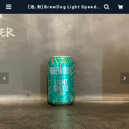
【池、秋】BrewDog Light Speed H
azy IPA ブリュードッグ ライトス
ピード Hazy IPA | craftbeersci
ssors