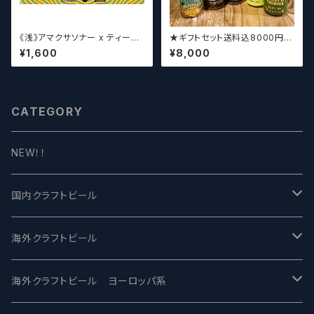
《浅》アマクサソナー x ティーン
★ギフトセット送料込8000円★
エイジ x ウィッチクラフト / Am
（お好みに合わせて高価なビー
¥1,600
¥8,000
akusa sonar x Teenage Br
ルも含めて5～6本チョイスさせ
ewing ×WITCH CRAFT Tee
ていただきます）【クラフトビー
n Witch 【クラフトビールシザー
ル】
ズ】
CATEGORY
NEW！！
国内クラフトビール
UCHU BREWING -うちゅうブルーイング
海外クラフトビール
バテレ -VERTERE
Modern Times モダンタイムズ
海外クラフトビール ヨーロッパ系