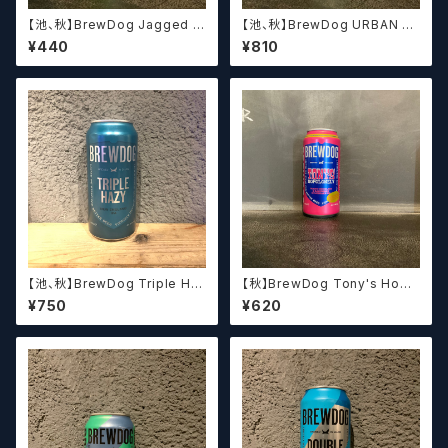
【池、秋】BrewDog Jagged E
【池、秋】BrewDog URBAN F
dge Spiky IPA ブリュードッグ
OG / ブリュードッグ アーバンフ
¥440
¥810
ジャギッドエッジ スパイキー IP
ォグ
A
【池、秋】BrewDog Triple Ha
【秋】BrewDog Tony's Hopo
zy ブリュードッグ トリプル ヘイ
lonely ブリュードッグ トニーズ
¥750
¥620
ジー
ホッポロンリー