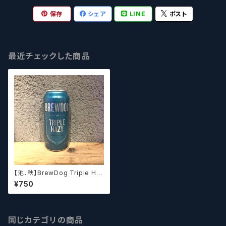
保存
シェア
LINE
ポスト
最近チェックした商品
【池、秋】BrewDog Triple Ha
zy ブリュードッグ トリプル ヘイ
¥750
ジー
同じカテゴリの商品