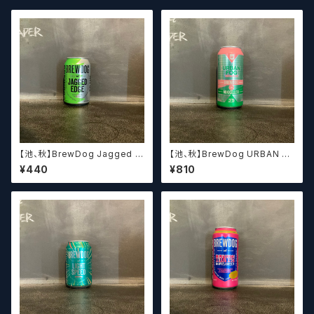
【池、秋】BrewDog Jagged E
【池、秋】BrewDog URBAN F
dge Spiky IPA ブリュードッグ
OG / ブリュードッグ アーバンフ
¥440
¥810
ジャギッドエッジ スパイキー IP
ォグ
A