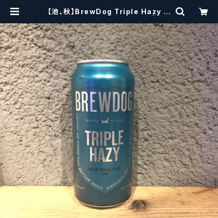
【池、秋】BrewDog Triple Hazy ブ
リュードッグ トリプル ヘイジー | cra
ftbeerscissors