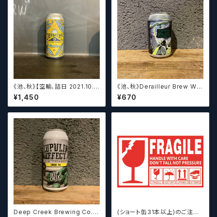
《池、秋》【空輸、詰日 2021.10.2
《池、秋》Derailleur Brew Wor
6】ディフィニティブ エルスウェア
ks ANONYMOUS BREWH
¥1,450
¥670
/ Definitive Elsewhere
OLIC FOUNDATION ディ
レイラブリューワークス
Deep Creek Brewing Co. L
(ショート缶31本以上)のご注文