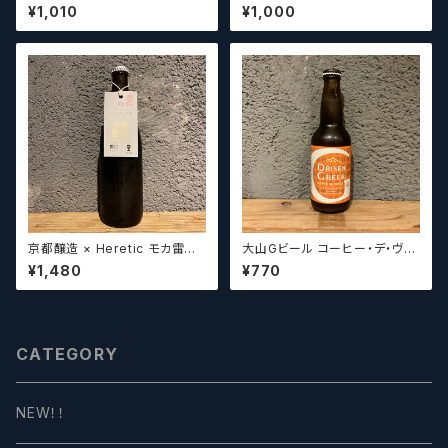
upulin Effect ディープクリ
の場合いこちらをご購入くださ
¥1,010
¥1,000
ーク ルプリン エフェクト
い。 【クラフトビール】
京都醸造 × Heretic モカ雷神 /
大山Gビール コーヒー・デ・ヴァ
Kyoto × Heretic MOCHA T
イス【クラフトビール】
¥1,480
¥770
HUNDER【クラフトビールシザ
ーズ】
CATEGORY
NEW！！