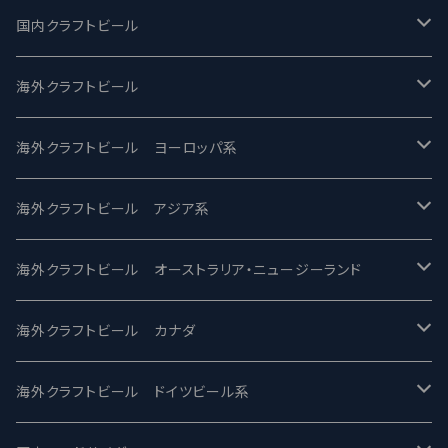
国内クラフトビール
UCHU BREWING -うちゅうブルーイング
海外クラフトビール
バテレ -VERTERE
Modern Times モダンタイムズ
海外クラフトビール ヨーロッパ系
2nd Story Ale Works -セカンドストーリー
Maui マウイ
UnBarred -アンバード
海外クラフトビール アジア系
ビアへるん - Beer Hearn
Toppling Goliath トップリンゴライアス
SAIREN /サイレン
gweilo-鬼佬 グウァイロ
海外クラフトビール オーストラリア・ニュージーランド
忽布古丹醸造 - HOP KOTAN
Fair State フェアステイト
ワイルドチャイルド - Wilde Child
Heart Of Darkness - ハートオブダークネス
ROCKY RIDGE - ロッキーリッジ
海外クラフトビール カナダ
ワイマーケットブルーイング Y.Market Brewing
Lagunitas ラグニタス
BrewDog Brewery - ブリュードッグ
Carbon brews -カーボン
BODRIGGY BREWING ボッドリッジー
Jackie O's ジャッキーオーズ
海外クラフトビール ドイツビール系