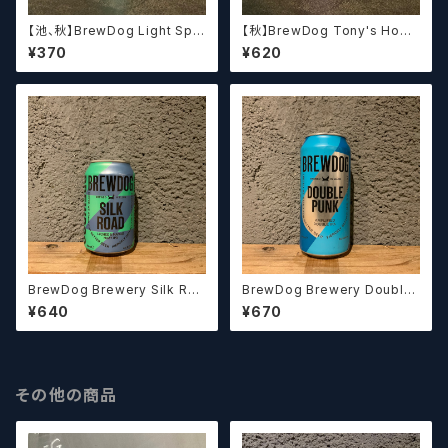
【池、秋】BrewDog Light Spe
【秋】BrewDog Tony's Hopo
ed Hazy IPA ブリュードッグ
lonely ブリュードッグ トニーズ
¥370
¥620
ライトスピード Hazy IPA
ホッポロンリー
BrewDog Brewery Silk Roa
BrewDog Brewery Double
d ブリュードッグ シルクロー
Punk ブリュードッグ ダブルパン
¥640
¥670
ド ライチ＆マンゴー ヘイジ
ク【クラフトビール】
ーIPA【クラフトビール】
その他の商品