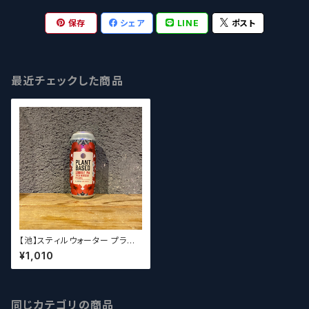
保存
シェア
LINE
ポスト
最近チェックした商品
【池】スティルウォーター プラント
ベースド DIPA / Stillwater Pl
¥1,010
ant Based Double IPA With
Hibiscus & Agave
同じカテゴリの商品