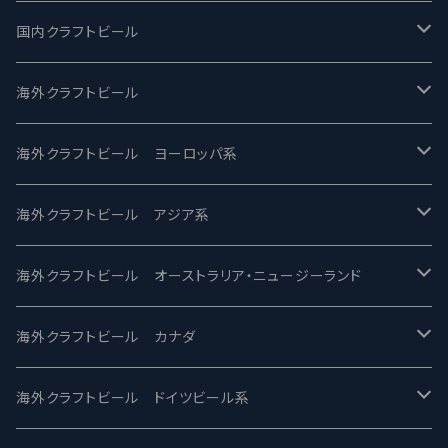
国内クラフトビール
UCHU BREWING -うちゅうブルーイング
海外クラフトビール
バテレ -VERTERE
Modern Times モダンタイムズ
海外クラフトビール ヨーロッパ系
2nd Story Ale Works -セカンドストーリー
Maui マウイ
UnBarred -アンバード
海外クラフトビール アジア系
ビアへるん - Beer Hearn
Toppling Goliath トップリンゴライアス
SAIREN /サイレン
gweilo-鬼佬 グウァイロ
海外クラフトビール オーストラリア・ニュージーランド
忽布古丹醸造 - HOP KOTAN
Fair State フェアステイト
ワイルドチャイルド - Wilde Child
Heart Of Darkness - ハートオブダークネス
ROCKY RIDGE - ロッキーリッジ
海外クラフトビール カナダ
ワイマーケットブルーイング Y.Market Brewing
Lagunitas ラグニタス
BrewDog Brewery - ブリュードッグ
Carbon brews -カーボン
BODRIGGY BREWING ボッドリッジー
Jackie O's ジャッキーオーズ
海外クラフトビール ドイツビール系