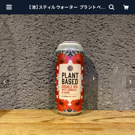
【池】スティルウォーター プラントベー
スド DIPA / Stillwater Plant Ba
sed Double IPA With Hibiscus
& Agave | craftbeerscissors