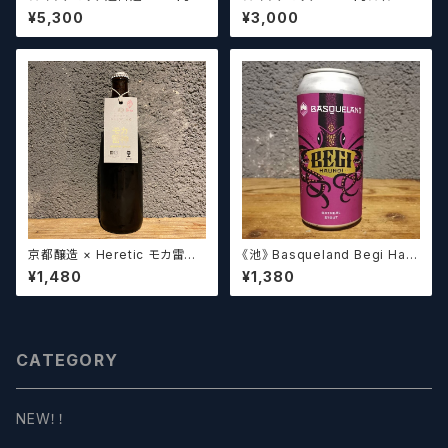
（お好みに合わせて4～5本チョ
スセット）【クラフトビール】
¥5,300
¥3,000
イスさせていただきます）【クラフ
トビール】
京都醸造 × Heretic モカ雷神 /
《池》 Basqueland Begi Hau
Kyoto × Heretic MOCHA T
ndi ベヒ アウンディ
¥1,480
¥1,380
HUNDER【クラフトビールシザ
ーズ】
CATEGORY
NEW！！