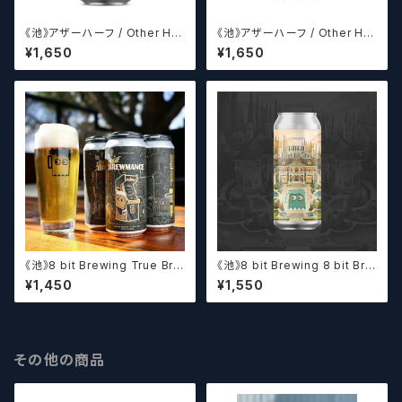
《池》アザーハーフ / Other Hal
《池》アザーハーフ / Other Hal
f Brewing Hop Duos! - Citr
f Brewing Dank Ivy【クラフト
¥1,650
¥1,650
a + Galaxy 【クラフトビールシ
ビールシザーズ】
ザーズ】
《池》8 bit Brewing True Bre
《池》8 bit Brewing 8 bit Bre
wmance (473ml) / トゥルー
wing Chateau De La Dank
¥1,450
¥1,550
ブルーマンス【クラフトビール】
WC DIPA (473ml) / シャトー・
ド・ラ・ダンク【クラフトビール】
その他の商品