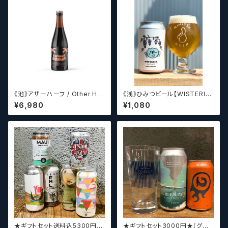
《池》アザーハーフ / Other Hal
《浅》ひみつビール【WISTERIA】
f Brewing Triple Drupe【ク
／ ウィステリア
¥6,980
¥1,080
ラフトビールシザーズ】
★ギフトセット送料込5300円★
★ギフトセット3000円★（グラ