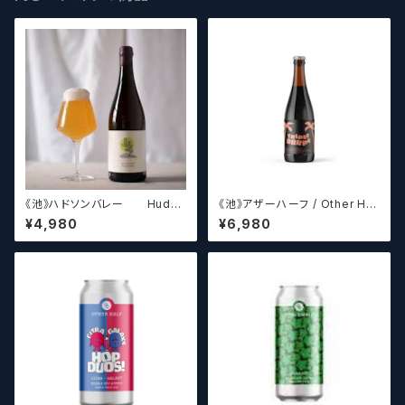
《池》ハドソンバレー Hudso
《池》アザーハーフ / Other Hal
n Valley Blossom
f Brewing Triple Drupe【ク
¥4,980
¥6,980
ラフトビールシザーズ】