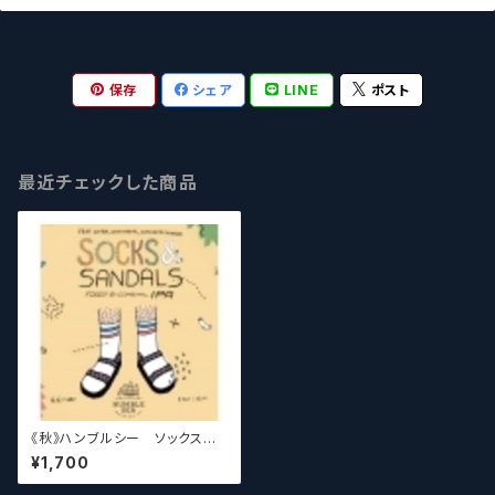
保存
シェア
LINE
ポスト
最近チェックした商品
《秋》ハンブルシー ソックスア
ンドサンダルス Humble Sea S
¥1,700
ocks and Sandals【クラフト
ビール】