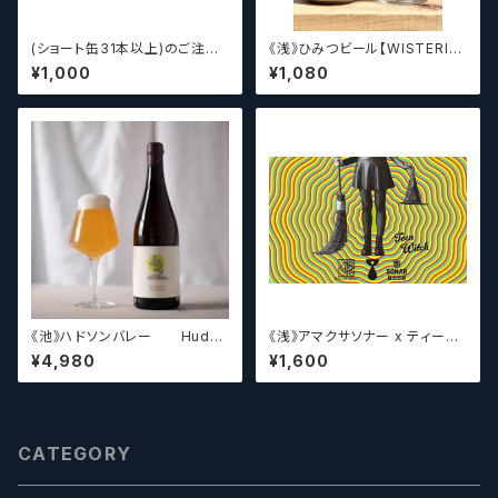
(ショート缶31本以上)のご注文
《浅》ひみつビール【WISTERIA】
の場合いこちらをご購入くださ
／ ウィステリア
¥1,000
¥1,080
い。 【クラフトビール】
《池》ハドソンバレー Hudso
《浅》アマクサソナー x ティーン
n Valley Blossom
エイジ x ウィッチクラフト / Am
¥4,980
¥1,600
akusa sonar x Teenage Br
ewing ×WITCH CRAFT Tee
n Witch 【クラフトビールシザー
ズ】
CATEGORY