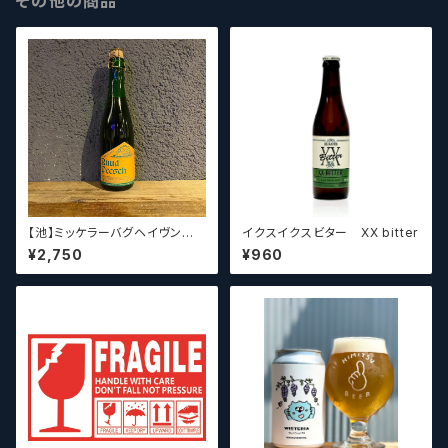
その他の商品
【池】ミッケラーバグヘイヴン
イクスイクスビター XX bitter
ルードペッシュ Mikkeller Bag
¥2,750
¥960
haven Ruud Peesch