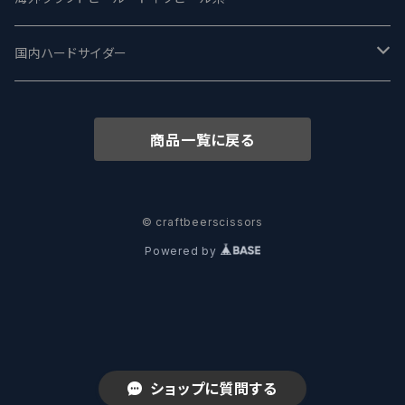
志賀高原ビール - SIGAKOGEN
FirestoneWalker ファイアストーン
The Flying Inn / ザ フライイング イン
TAIHU - タイフー
CO-CONSPIRATORS コ・コンスピレーターズ
Westbrook ウェストブルック
Karmeliten カーメリテン
国内ハードサイダー
OUTSIDER - アウトサイダーブルーイング
Stone ストーン
To Øl / トゥ・オール
SUNMAI - サンマイ
アーバノートブリューイング Urbanaut
HOWE SOUND ハウサウンド
Schöfferhofer シェッファーホッファー
サノバスミス / Son of the Smith
商品一覧に戻る
箕面ビール - MINOH BEER
Mikkeller ミッケラー
Lambiek Fabriek - ファブリーク
Behemoth - ベヒーモス
Deep Creek Brewing Co.
Strathcona ストラスコナ
Früh フリュー
サンクトガーレン - Sankt Gallen
Hop Nation ホップネーション
Marble / マーブル
8 Wired エイトワイアード
ODIN BREWING オディン
Plank プランク
© craftbeerscissors
Powered by
ウェストコーストブルーイング -WCB
Brewski ブリュースキー
Buxton - バクストン
Isthmus イスムス
Electric Bicycle エレクトリックバイシクル
Tucher トゥーハー
いわて蔵ビール - IWATEKURABEER
【LHG】Left Handed Giant レフト
Omnipollo - オムニポーロ
Parrotdog パロットドッグ
Laga Biere ラガビエール
Ganstaller ゲンスタラー
大山Gビール -Daisen G Beer
Burley -バーリーオーク
Sandford Orchards - オーチャード
Dainton デイントン
LTM レ トロワ ムスクテール
ショップに質問する