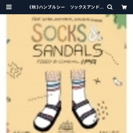
《秋》ハンブルシー ソックスアンドサ
ンダルス Humble Sea Socks an
d Sandals【クラフトビール】 | craf
tbeerscissors