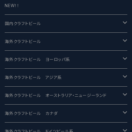
NEW！！
国内クラフトビール
UCHU BREWING -うちゅうブルーイング
海外クラフトビール
バテレ -VERTERE
Modern Times モダンタイムズ
海外クラフトビール ヨーロッパ系
2nd Story Ale Works -セカンドストーリー
Maui マウイ
UnBarred -アンバード
海外クラフトビール アジア系
ビアへるん - Beer Hearn
Toppling Goliath トップリンゴライアス
SAIREN /サイレン
gweilo-鬼佬 グウァイロ
海外クラフトビール オーストラリア・ニュージーランド
忽布古丹醸造 - HOP KOTAN
Fair State フェアステイト
ワイルドチャイルド - Wilde Child
Heart Of Darkness - ハートオブダークネス
ROCKY RIDGE - ロッキーリッジ
海外クラフトビール カナダ
ワイマーケットブルーイング Y.Market Brewing
Lagunitas ラグニタス
BrewDog Brewery - ブリュードッグ
Carbon brews -カーボン
BODRIGGY BREWING ボッドリッジー
Jackie O's ジャッキーオーズ
海外クラフトビール ドイツビール系