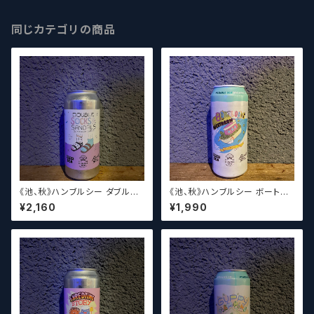
同じカテゴリの商品
《池、秋》ハンブルシー ダブルソ
《池、秋》ハンブルシー ボートロ
ックス＆サンダルズ / Humble
ーズオブネクタロン / Humble
¥2,160
¥1,990
Sea Double Socks & Sand
Sea Boatloads of Nectaro
als【クラフトビール】
n【クラフトビール】