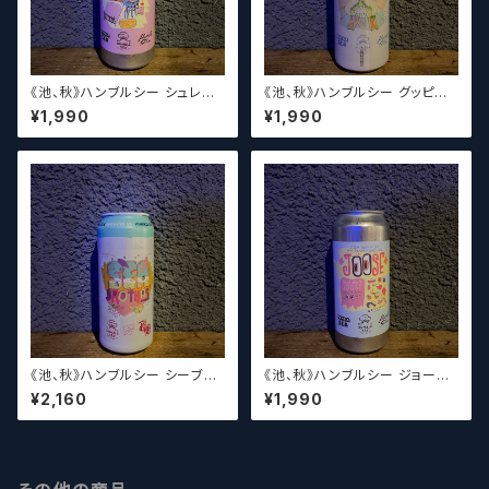
《池、秋》ハンブルシー シュレッド
《池、秋》ハンブルシー グッピー
タイムストーリー / Humble Se
グランピング / Humble Sea G
¥1,990
¥1,990
a Shredtime Story【クラフト
uppy Glampingn【クラフトビ
ビール】
ール】
《池、秋》ハンブルシー シーブラ
《池、秋》ハンブルシー ジョーズ
ザーズ / Humble Sea x Bre
/ Humble Sea JOOse【クラ
¥2,160
¥1,990
wing With Brothas Sea Bro
フトビール】
thas【クラフトビール】