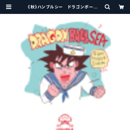
《秋》ハンブルシー ドラゴンボールシ
ー Humble Sea Dragon Ball Se
a【クラフトビール】 | craftbeersci
ssors