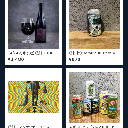
【4/24入荷予定】《浅》UCHU B
《池、秋》Derailleur Brew Wor
REWING LabyrinthN【クラフト
ks ANONYMOUS BREWH
¥3,480
¥670
ビール】
OLIC FOUNDATION ディ
レイラブリューワークス
《浅》アマクサソナー x ティーン
★ギフトセット送料込8000円★