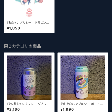
《秋》ハンブルシー ドラゴンボ
ールシー Humble Sea Drago
¥1,850
n Ball Sea【クラフトビール】
同じカテゴリの商品
《池、秋》ハンブルシー ダブルソ
《池、秋》ハンブルシー ボートロ
ックス＆サンダルズ / Humble
ーズオブネクタロン / Humble
¥2,160
¥1,990
Sea Double Socks & Sand
Sea Boatloads of Nectaro