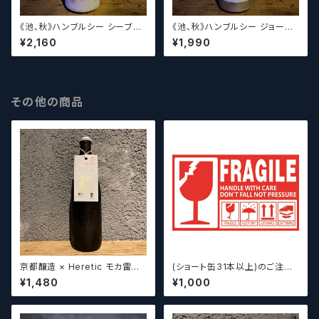
《池、秋》ハンブルシー シーブラ
《池、秋》ハンブルシー ジョーズ
ザーズ / Humble Sea x Bre
/ Humble Sea JOOse【クラ
¥2,160
¥1,990
wing With Brothas Sea Bro
フトビール】
thas【クラフトビール】
その他の商品
京都醸造 × Heretic モカ雷神 /
(ショート缶31本以上)のご注文
Kyoto × Heretic MOCHA T
の場合いこちらをご購入くださ
¥1,480
¥1,000
HUNDER【クラフトビールシザ
い。 【クラフトビール】
ーズ】