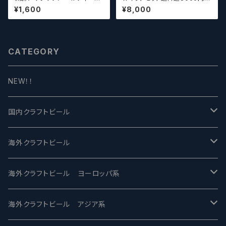
エイジ x ウィッチクラフト / Am
（お好みに合わせて高価なビー
¥1,600
¥8,000
akusa sonar x Teenage Br
ルも含めて5～6本チョイスさせ
ewing ×WITCH CRAFT Tee
ていただきます）【クラフトビー
n Witch 【クラフトビールシザー
ル】
ズ】
CATEGORY
NEW！！
国内クラフトビール
UCHU BREWING -うちゅうブルーイング
海外クラフトビール
バテレ -VERTERE
Modern Times モダンタイムズ
海外クラフトビール ヨーロッパ系
2nd Story Ale Works -セカンドストーリー
Maui マウイ
UnBarred -アンバード
海外クラフトビール アジア系