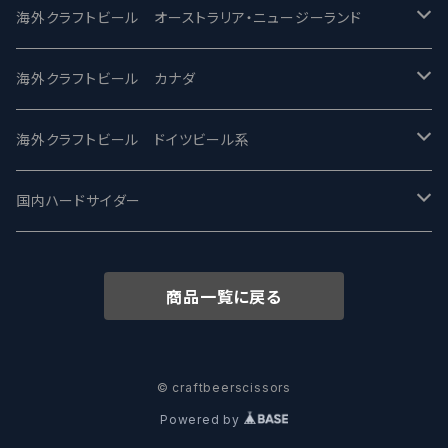
ビアへるん - Beer Hearn
Toppling Goliath トップリンゴライアス
SAIREN /サイレン
gweilo-鬼佬 グウァイロ
海外クラフトビール オーストラリア・ニュージーランド
忽布古丹醸造 - HOP KOTAN
Fair State フェアステイト
ワイルドチャイルド - Wilde Child
Heart Of Darkness - ハートオブダークネス
ROCKY RIDGE - ロッキーリッジ
海外クラフトビール カナダ
ワイマーケットブルーイング Y.Market Brewing
Lagunitas ラグニタス
BrewDog Brewery - ブリュードッグ
Carbon brews -カーボン
BODRIGGY BREWING ボッドリッジー
Jackie O's ジャッキーオーズ
海外クラフトビール ドイツビール系
志賀高原ビール - SIGAKOGEN
FirestoneWalker ファイアストーン
The Flying Inn / ザ フライイング イン
TAIHU - タイフー
CO-CONSPIRATORS コ・コンスピレーターズ
Westbrook ウェストブルック
Karmeliten カーメリテン
国内ハードサイダー
OUTSIDER - アウトサイダーブルーイング
Stone ストーン
To Øl / トゥ・オール
SUNMAI - サンマイ
アーバノートブリューイング Urbanaut
HOWE SOUND ハウサウンド
Schöfferhofer シェッファーホッファー
サノバスミス / Son of the Smith
商品一覧に戻る
箕面ビール - MINOH BEER
Mikkeller ミッケラー
Lambiek Fabriek - ファブリーク
Behemoth - ベヒーモス
Deep Creek Brewing Co.
Strathcona ストラスコナ
Früh フリュー
サンクトガーレン - Sankt Gallen
Hop Nation ホップネーション
Marble / マーブル
8 Wired エイトワイアード
ODIN BREWING オディン
Plank プランク
© craftbeerscissors
Powered by
ウェストコーストブルーイング -WCB
Brewski ブリュースキー
Buxton - バクストン
Isthmus イスムス
Electric Bicycle エレクトリックバイシクル
Tucher トゥーハー