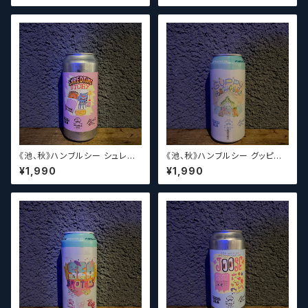
als【クラフトビール】
n【クラフトビール】
《池、秋》ハンブルシー シュレッド
《池、秋》ハンブルシー グッピー
タイムストーリー / Humble Se
グランピング / Humble Sea G
¥1,990
¥1,990
a Shredtime Story【クラフト
uppy Glampingn【クラフトビ
ビール】
ール】