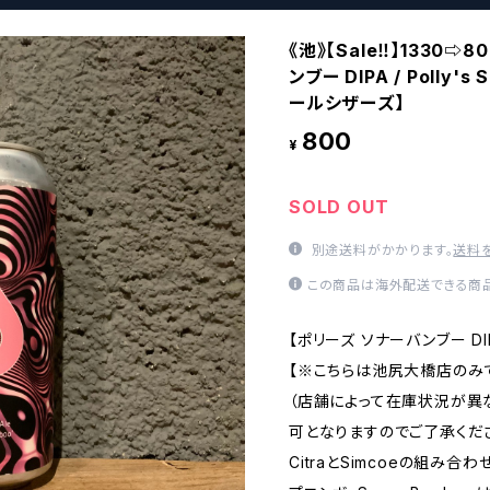
《池》【Sale‼︎】1330⇨
ンブー DIPA / Polly's
ールシザーズ】
800
¥
SOLD OUT
別途送料がかかります。
送料
この商品は海外配送できる商品
【ポリーズ ソナーバンブー DIPA /
【※こちらは池尻大橋店のみ
（店舗によって在庫状況が異
可となりますのでご了承くださ
CitraとSimcoeの組み