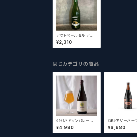
アウトベールセル アウド
グーズ / Oud Beersel
¥2,310
Oude Geuze 750ml
同じカテゴリの商品
《池》ハドソンバレー
《池》アザーハーフ 
Hudson Valley Blo
her Half Brewing
¥4,980
¥6,980
ssom
ple Drupe【ク
ールシザーズ】