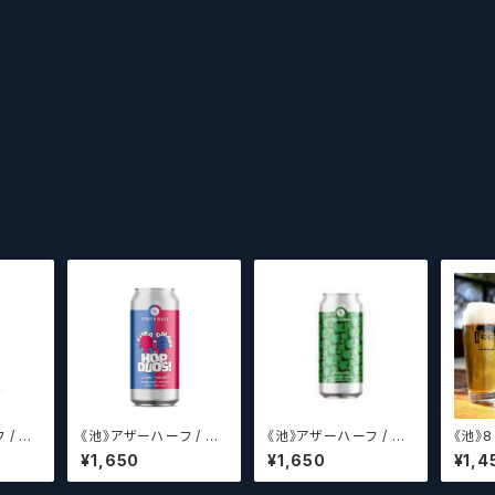
/ Ot
《池》アザーハーフ / Ot
《池》アザーハーフ / Ot
《池》8 
 Tri
her Half Brewing Ho
her Half Brewing Da
ue B
¥1,650
¥1,650
¥1,4
ラフトビ
p Duos! - Citra + Ga
nk Ivy【クラフトビール
ml) 
laxy 【クラフトビールシ
シザーズ】
ンス【