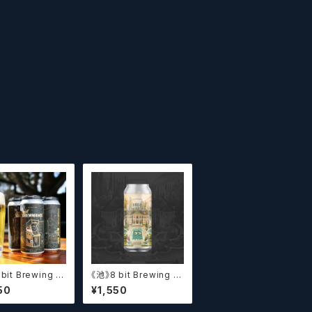
bit Brewing Tr
《池》8 bit Brewing 8
rewmance (473
bit Brewing Chatea
50
¥1,550
/ トゥルー ブルーマ
u De La Dank WC DI
クラフトビール】
PA (473ml) / シャト