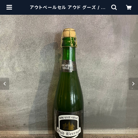
アウトベールセル アウド グーズ / Ou
d Beersel Oude Geuze 375ml
| craftbeerscissors