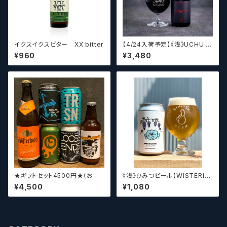
イクスイクスビター XX bitter
【4/24入荷予定】《浅》UCHU B
REWING LabyrinthN【クラフト
¥960
¥3,480
ビール】
★ギフトセット4500円★（お好
《浅》ひみつビール【WISTERIA】
みに合わせて5〜6本チョイスさ
／ ウィステリア
¥4,500
¥1,080
せていただきます）【クラフトビー
ル】