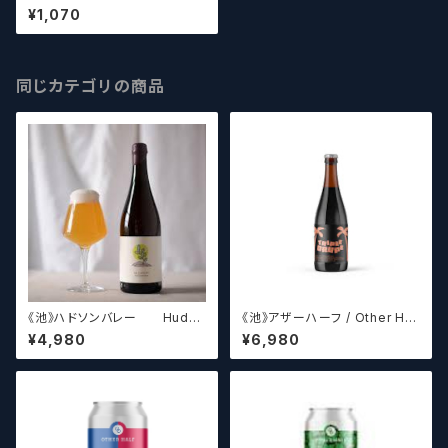
/ Oud Beersel Oude Geuz
¥1,070
e 375ml
同じカテゴリの商品
《池》ハドソンバレー Hudso
《池》アザーハーフ / Other Hal
n Valley Blossom
f Brewing Triple Drupe【ク
¥4,980
¥6,980
ラフトビールシザーズ】