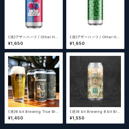
《池》アザーハーフ / Other Hal
《池》アザーハーフ / Other Hal
f Brewing Hop Duos! - Citr
f Brewing Dank Ivy【クラフト
¥1,650
¥1,650
a + Galaxy 【クラフトビールシ
ビールシザーズ】
ザーズ】
《池》8 bit Brewing True Bre
《池》8 bit Brewing 8 bit Bre
wmance (473ml) / トゥルー
wing Chateau De La Dank
¥1,450
¥1,550
ブルーマンス【クラフトビール】
WC DIPA (473ml) / シャトー・
ド・ラ・ダンク【クラフトビール】