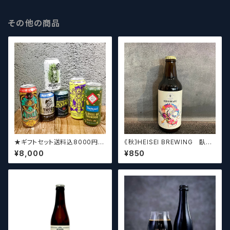
その他の商品
★ギフトセット送料込8000円★
《秋》HEISEI BREWING 臥龍
（お好みに合わせて高価なビー
長生(がりゅうちょうせい)アメリ
¥8,000
¥850
ルも含めて5～6本チョイスさせ
カンペールエール【クラフトビー
ていただきます）【クラフトビー
ル】
ル】