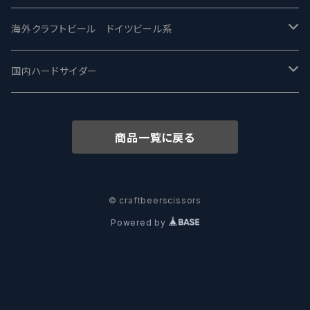
ワイマーケットブルーイング Y.Market Brewing
Lagunitas ラグニタス
BrewDog Brewery - ブリュードッグ
Carbon brews -カーボン
BODRIGGY BREWING ボッドリッジー
Jackie O's ジャッキーオーズ
海外クラフトビール ドイツビール系
志賀高原ビール - SIGAKOGEN
FirestoneWalker ファイアストーン
The Flying Inn / ザ フライイング イン
TAIHU - タイフー
CO-CONSPIRATORS コ・コンスピレーターズ
Westbrook ウェストブルック
Karmeliten カーメリテン
国内ハードサイダー
OUTSIDER - アウトサイダーブルーイング
Stone ストーン
To Øl / トゥ・オール
SUNMAI - サンマイ
アーバノートブリューイング Urbanaut
HOWE SOUND ハウサウンド
Schöfferhofer シェッファーホッファー
サノバスミス / Son of the Smith
商品一覧に戻る
箕面ビール - MINOH BEER
Mikkeller ミッケラー
Lambiek Fabriek - ファブリーク
Behemoth - ベヒーモス
Deep Creek Brewing Co.
Strathcona ストラスコナ
Früh フリュー
サンクトガーレン - Sankt Gallen
Hop Nation ホップネーション
Marble / マーブル
8 Wired エイトワイアード
ODIN BREWING オディン
Plank プランク
© craftbeerscissors
Powered by
ウェストコーストブルーイング -WCB
Brewski ブリュースキー
Buxton - バクストン
Isthmus イスムス
Electric Bicycle エレクトリックバイシクル
Tucher トゥーハー
いわて蔵ビール - IWATEKURABEER
【LHG】Left Handed Giant レフト
Omnipollo - オムニポーロ
Parrotdog パロットドッグ
Laga Biere ラガビエール
Ganstaller ゲンスタラー