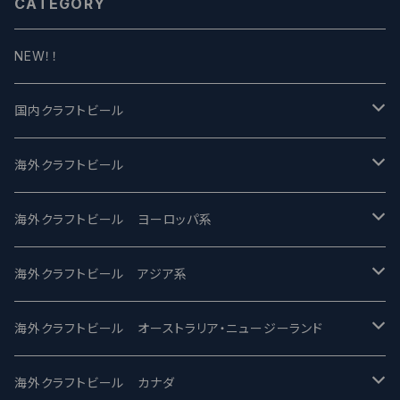
CATEGORY
NEW！！
国内クラフトビール
UCHU BREWING -うちゅうブルーイング
海外クラフトビール
バテレ -VERTERE
Modern Times モダンタイムズ
海外クラフトビール ヨーロッパ系
2nd Story Ale Works -セカンドストーリー
Maui マウイ
UnBarred -アンバード
海外クラフトビール アジア系
ビアへるん - Beer Hearn
Toppling Goliath トップリンゴライアス
SAIREN /サイレン
gweilo-鬼佬 グウァイロ
海外クラフトビール オーストラリア・ニュージーランド
忽布古丹醸造 - HOP KOTAN
Fair State フェアステイト
ワイルドチャイルド - Wilde Child
Heart Of Darkness - ハートオブダークネス
ROCKY RIDGE - ロッキーリッジ
海外クラフトビール カナダ