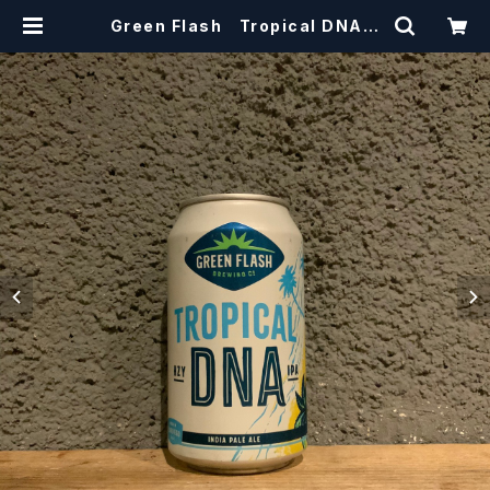
Green Flash Tropical DNA
/ グリーンフラッシュ ロピカル DNA
【クラフトビール】 | craftbeerscis
sors