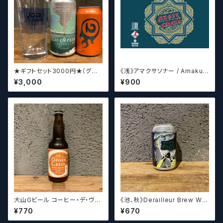
★ギフトセット3000円★（グラ
《浅》アマクサソナー / Amakus
スセット）【クラフトビール】
a sonar MAGIC CIRCLE 【ク
¥3,000
¥900
ラフトビールシザーズ】
大山Gビール コーヒー・デ・ヴァ
《池、秋》Derailleur Brew Wor
イス【クラフトビール】
ks ANONYMOUS BREWH
¥770
¥670
OLIC FOUNDATION ディ
レイラブリューワークス