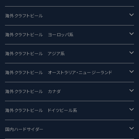
UCHU BREWING -うちゅうブルーイング
海外クラフトビール
バテレ -VERTERE
Modern Times モダンタイムズ
海外クラフトビール ヨーロッパ系
2nd Story Ale Works -セカンドストーリー
Maui マウイ
UnBarred -アンバード
海外クラフトビール アジア系
ビアへるん - Beer Hearn
Toppling Goliath トップリンゴライアス
SAIREN /サイレン
gweilo-鬼佬 グウァイロ
海外クラフトビール オーストラリア・ニュージーランド
忽布古丹醸造 - HOP KOTAN
Fair State フェアステイト
ワイルドチャイルド - Wilde Child
Heart Of Darkness - ハートオブダークネス
ROCKY RIDGE - ロッキーリッジ
海外クラフトビール カナダ
ワイマーケットブルーイング Y.Market Brewing
Lagunitas ラグニタス
BrewDog Brewery - ブリュードッグ
Carbon brews -カーボン
BODRIGGY BREWING ボッドリッジー
Jackie O's ジャッキーオーズ
海外クラフトビール ドイツビール系
志賀高原ビール - SIGAKOGEN
FirestoneWalker ファイアストーン
The Flying Inn / ザ フライイング イン
TAIHU - タイフー
CO-CONSPIRATORS コ・コンスピレーターズ
Westbrook ウェストブルック
Karmeliten カーメリテン
国内ハードサイダー