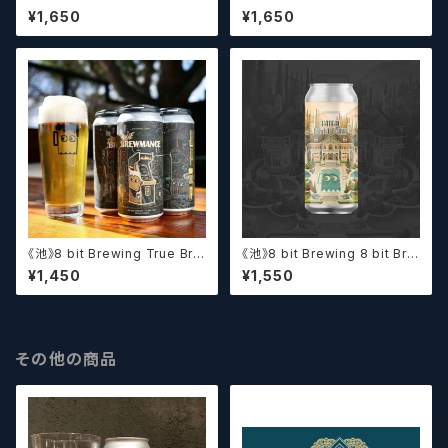
f Brewing Hop Duos! - Citr
f Brewing Dank Ivy【クラフト
¥1,650
¥1,650
a + Galaxy 【クラフトビールシ
ビールシザーズ】
ザーズ】
《池》8 bit Brewing True Bre
《池》8 bit Brewing 8 bit Bre
wmance (473ml) / トゥルー
wing Chateau De La Dank
¥1,450
¥1,550
ブルーマンス【クラフトビール】
WC DIPA (473ml) / シャトー・
ド・ラ・ダンク【クラフトビール】
その他の商品