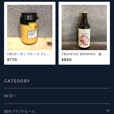
《秋》カーボン ブルース クレイ
《秋》HEISEI BREWING 臥龍
ジーリッチルプリンズ Carbo
長生(がりゅうちょうせい)アメリ
¥770
¥850
n Brews Crazy rich Lupulin
カンペールエール【クラフトビー
s【クラフトビール】
ル】
CATEGORY
NEW！！
国内クラフトビール