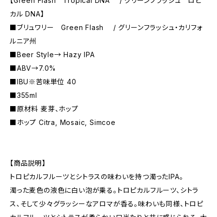
【Green Flash Tropical DNA / グリーンフラッシュ ロピ
カル DNA】
■ブリュワリー Green Flash / グリーンフラッシュ・カリフォ
ルニア州
■Beer Style→ Hazy IPA
■ABV→7.0%
■IBU※苦味単位 40
■355ml
■原材料 麦芽、ホップ
■ホップ Citra, Mosaic, Simcoe
【商品説明】
トロピカルフルーツとシトラスの味わいを持つ濁ったIPA。
濁った麦色の液色に白い泡が乗る。トロピカルフルーツ、シトラ
ス、そして少々グラッシーなアロマが香る。味わいも同様、トロピ