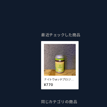
最近チェックした商品
ナイトウォッチプロジェ
クト (ファーイースト) メ
¥770
ロン ミルクシェイクIPA
/ Night Watch Proje
ct Melon Milkshake
IPA
同じカテゴリの商品