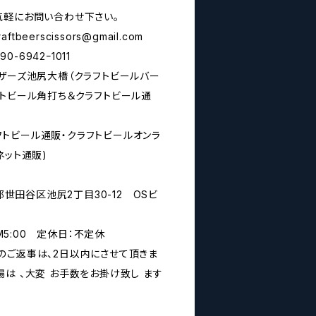
気軽にお問い合わせ下さい。
raftbeerscissors@gmail.com
6942ｰ1011
シザーズ池尻大橋（クラフトビールバー
フトビール角打ち＆クラフトビール通
rs(クラフトビール通販・クラフトビールオンラ
ネット通販)
京都世田谷区池尻2丁目30-12 OSビ
PM5:00 定休日：不定休
のご返事は、2日以内にさせて頂きま
は 、大変 お手数をお掛け致し ます