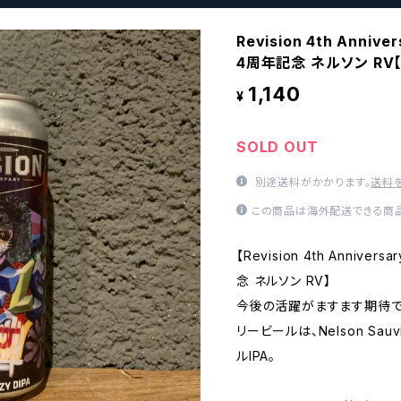
Revision 4th Annive
4周年記念 ネルソン RV
1,140
¥
SOLD OUT
別途送料がかかります。
送料
この商品は海外配送できる商品
【Revision 4th Anniver
念 ネルソン RV】
今後の活躍がますます期待で
リービールは、Nelson Sa
ルIPA。