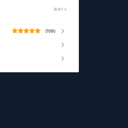
通報する
(109)