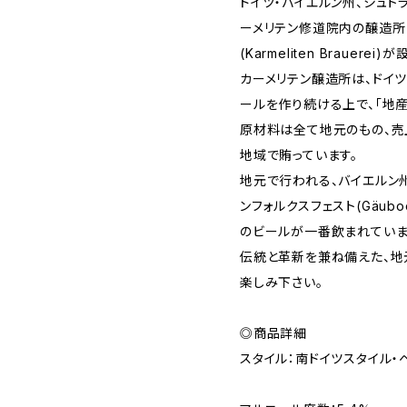
​ドイツ・バイエルン州、シュトラウ
ーメリテン修道院内の醸造所
(Karmeliten Brauere
カーメリテン醸造所は、ドイ
ールを作り続ける上で、「地産地消
原材料は全て地元のもの、売
地域で賄っています。
地元で行われる、バイエルン
ンフォルクスフェスト(Gäubod
のビールが一番飲まれていま
伝統と革新を兼ね備えた、地
楽しみ下さい。
◎商品詳細
スタイル：南ドイツスタイル・