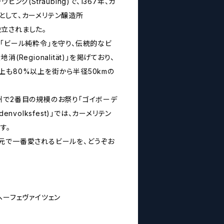
ビング(Straubing)で、1367年、カ
として、カーメリテン醸造所
i)が設立されました。
ツ「ビール純粋令」を守り、伝統的なビ
(Regionalität)」を掲げており、
上も80%以上を街から半径50kmの
州で2番目の規模のお祭り「ゴイボーデ
envolksfest)」では、カーメリテン
す。
元で一番愛されるビールを、どうぞお
ヘーフェヴァイツェン