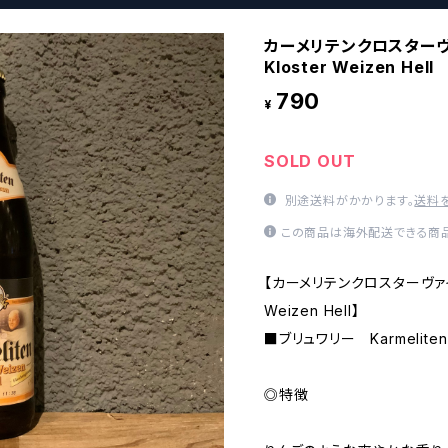
カーメリテンクロスターヴァ
Kloster Weizen Hell
790
¥
SOLD OUT
別途送料がかかります。
送料
この商品は海外配送できる商品
【カーメリテンクロスターヴァイツェ
Weizen Hell】
■ブリュワリー Karmelite
◎特徴