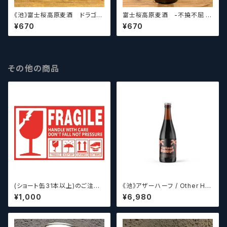
《池》富士桜高原麦酒 ドラゴン
富士桜高原麦酒 -不撓不屈 -
モザイク Fujizakura Kouge
Zappa- Fujizakura Kouge
¥670
¥670
n Beer Dragon Mosaic
n Beer 【クラフトビール】
【クラフトビール】
その他の商品
(ショート缶31本以上)のご注文
《池》アザーハーフ / Other Hal
の場合いこちらをご購入くださ
f Brewing Triple Drupe【ク
¥1,000
¥6,980
い。 【クラフトビール】
ラフトビールシザーズ】