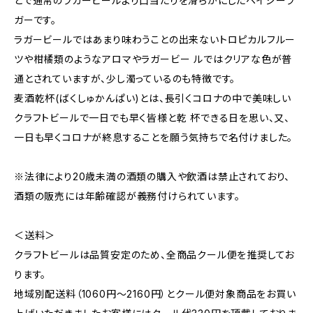
とで通常のラガービールより口当たりを滑らかにしたヘイジーラ
ガーです。
ラガービールではあまり味わうことの出来ないトロピカルフルー
ツや柑橘類のようなアロマやラガービー ルではクリアな色が普
通とされていますが、少し濁っているのも特徴です。
麦酒乾杯(ばくしゅかんぱい)とは、長引くコロナの中で美味しい
クラフトビールで一日でも早く皆様と乾 杯できる日を思い、又、
一日も早くコロナが終息することを願う気持ちで名付けました。
※法律により20歳未満の酒類の購入や飲酒は禁止されており、
酒類の販売には年齢確認が義務付けられています。
＜送料＞
クラフトビールは品質安定のため、全商品クール便を推奨してお
ります。
地域別配送料（1060円～2160円）とクール便対象商品をお買い