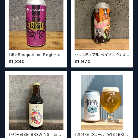
《池》 Basqueland Begi Hau
セレスティアル ベイブスウィズ
ndi ベヒ アウンディ
ザパワー / Celestial Beerwo
¥1,380
¥1,970
rks Babes With the Power
《秋》HEISEI BREWING 臥龍
《浅》ひみつビール【WISTERIA】