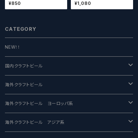
長生(がりゅうちょうせい)アメリ
／ ウィステリア
¥850
¥1,080
カンペールエール【クラフトビー
ル】
CATEGORY
NEW！！
国内クラフトビール
UCHU BREWING -うちゅうブルーイング
海外クラフトビール
バテレ -VERTERE
Modern Times モダンタイムズ
海外クラフトビール ヨーロッパ系
2nd Story Ale Works -セカンドストーリー
Maui マウイ
UnBarred -アンバード
海外クラフトビール アジア系