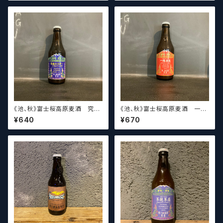
m Crispy IPL⁡【クラフトビール】
《池、秋》富士桜高原麦酒 究極
《池、秋》富士桜高原麦酒 一陽
のラガー Fujizakura Kouge
来復 -Strata- Fujizakura K
¥640
¥670
n Beer Ultimate Lager
ougen Beer 【クラフトビー
【クラフトビール】
ル】