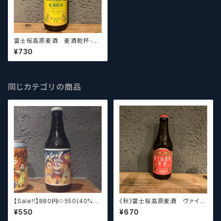
富士桜高原麦酒 麦酒乾杯-H
AZY LAGER- Fujizakura K
¥730
ougen Beer 【クラフトビー
ル】
同じカテゴリの商品
【Sale‼︎】880円⇨550(40%of
《秋》富士桜高原麦酒 ヴァイツ
f)《池》富士桜高原麦酒×クラフ
ェン Fujizakura Kougen B
¥550
¥670
トビールシザーズ秋葉原 Cal
eer Weizen【クラフトビール】