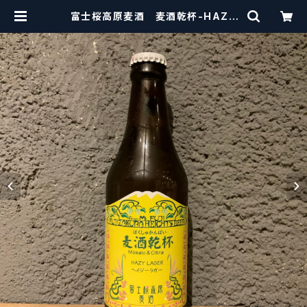
富士桜高原麦酒 麦酒乾杯-HAZY
LAGER- Fujizakura Kougen B
eer 【クラフトビール】 | craftbee
rscissors