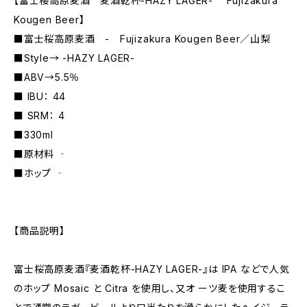
【富士桜高原麦酒 麦酒乾杯-HAZY LAGER- Fujizakura
Kougen Beer】
■富士桜高原麦酒 - Fujizakura Kougen Beer／山梨
■Style→ -HAZY LAGER-
■ABV→5.5％
■ IBU： 44
■ SRM： 4
■330ml
■原材料 ‐
■ホップ ‐
【商品説明】
富士桜高原麦酒『麦酒乾杯-HAZY LAGER-』は IPA などで人気
のホップ Mosaic と Citra を使用し、又オ ーツ麦を使用するこ