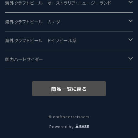
ビアへるん - Beer Hearn
Toppling Goliath トップリンゴライアス
SAIREN /サイレン
gweilo-鬼佬 グウァイロ
海外クラフトビール オーストラリア・ニュージーランド
忽布古丹醸造 - HOP KOTAN
Fair State フェアステイト
ワイルドチャイルド - Wilde Child
Heart Of Darkness - ハートオブダークネス
ROCKY RIDGE - ロッキーリッジ
海外クラフトビール カナダ
ワイマーケットブルーイング Y.Market Brewing
Lagunitas ラグニタス
BrewDog Brewery - ブリュードッグ
Carbon brews -カーボン
BODRIGGY BREWING ボッドリッジー
Jackie O's ジャッキーオーズ
海外クラフトビール ドイツビール系
志賀高原ビール - SIGAKOGEN
FirestoneWalker ファイアストーン
The Flying Inn / ザ フライイング イン
TAIHU - タイフー
CO-CONSPIRATORS コ・コンスピレーターズ
Westbrook ウェストブルック
Karmeliten カーメリテン
国内ハードサイダー
OUTSIDER - アウトサイダーブルーイング
Stone ストーン
To Øl / トゥ・オール
SUNMAI - サンマイ
アーバノートブリューイング Urbanaut
HOWE SOUND ハウサウンド
Schöfferhofer シェッファーホッファー
サノバスミス / Son of the Smith
商品一覧に戻る
箕面ビール - MINOH BEER
Mikkeller ミッケラー
Lambiek Fabriek - ファブリーク
Behemoth - ベヒーモス
Deep Creek Brewing Co.
Strathcona ストラスコナ
Früh フリュー
サンクトガーレン - Sankt Gallen
Hop Nation ホップネーション
Marble / マーブル
8 Wired エイトワイアード
ODIN BREWING オディン
Plank プランク
© craftbeerscissors
Powered by
ウェストコーストブルーイング -WCB
Brewski ブリュースキー
Buxton - バクストン
Isthmus イスムス
Electric Bicycle エレクトリックバイシクル
Tucher トゥーハー