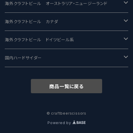
ビアへるん - Beer Hearn
Toppling Goliath トップリンゴライアス
SAIREN /サイレン
gweilo-鬼佬 グウァイロ
海外クラフトビール オーストラリア・ニュージーランド
忽布古丹醸造 - HOP KOTAN
Fair State フェアステイト
ワイルドチャイルド - Wilde Child
Heart Of Darkness - ハートオブダークネス
ROCKY RIDGE - ロッキーリッジ
海外クラフトビール カナダ
ワイマーケットブルーイング Y.Market Brewing
Lagunitas ラグニタス
BrewDog Brewery - ブリュードッグ
Carbon brews -カーボン
BODRIGGY BREWING ボッドリッジー
Jackie O's ジャッキーオーズ
海外クラフトビール ドイツビール系
志賀高原ビール - SIGAKOGEN
FirestoneWalker ファイアストーン
The Flying Inn / ザ フライイング イン
TAIHU - タイフー
CO-CONSPIRATORS コ・コンスピレーターズ
Westbrook ウェストブルック
Karmeliten カーメリテン
国内ハードサイダー
OUTSIDER - アウトサイダーブルーイング
Stone ストーン
To Øl / トゥ・オール
SUNMAI - サンマイ
アーバノートブリューイング Urbanaut
HOWE SOUND ハウサウンド
Schöfferhofer シェッファーホッファー
サノバスミス / Son of the Smith
商品一覧に戻る
箕面ビール - MINOH BEER
Mikkeller ミッケラー
Lambiek Fabriek - ファブリーク
Behemoth - ベヒーモス
Deep Creek Brewing Co.
Strathcona ストラスコナ
Früh フリュー
サンクトガーレン - Sankt Gallen
Hop Nation ホップネーション
Marble / マーブル
8 Wired エイトワイアード
ODIN BREWING オディン
Plank プランク
© craftbeerscissors
Powered by
ウェストコーストブルーイング -WCB
Brewski ブリュースキー
Buxton - バクストン
Isthmus イスムス
Electric Bicycle エレクトリックバイシクル
Tucher トゥーハー