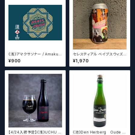
《浅》アマクサソナー / Amakus
セレスティアル ベイブスウィズ
a sonar MAGIC CIRCLE 【ク
ザパワー / Celestial Beerwo
¥900
¥1,970
ラフトビールシザーズ】
rks Babes With the Power
【4/24入荷予定】《浅》UCHU B
《池》Den Herberg Oude G