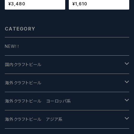
REWING LabyrinthN【クラフト
euze Deville a L'acienne
¥3,480
¥1,610
ビール】
デンヘルベルグ
CATEGORY
NEW！！
国内クラフトビール
UCHU BREWING -うちゅうブルーイング
海外クラフトビール
バテレ -VERTERE
Modern Times モダンタイムズ
海外クラフトビール ヨーロッパ系
2nd Story Ale Works -セカンドストーリー
Maui マウイ
UnBarred -アンバード
海外クラフトビール アジア系