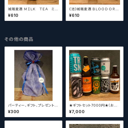
城端麦酒 ＭＩＬＫ ＴＥＡ ミル
《池》城端麦酒 ＢＬＯＯＤ ＯＲＡ
クティー【クラフトビールシザー
ＮＧＥ ブラッドオレンジ【クラフ
¥610
¥610
ズ】
トビールシザーズ】
その他の商品
パーティー、ギフト、プレゼント、
★ギフトセット7000円★（お好
お中元、お歳暮、結婚祝い等の
みに合わせて5～8本チョイスさ
¥300
¥7,000
贈り物やお祝いに！
せていただきます）【クラフトビー
ル】