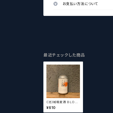
お支払い方法について
最近チェックした商品
《池》城端麦酒 ＢＬＯＯ
Ｄ ＯＲＡＮＧＥ ブラッ
¥610
ドオレンジ【クラフトビ