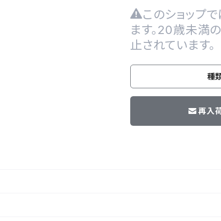
このショップで
ます。20歳未満
止されています。
種
再入