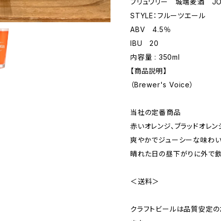
ブリュワリー 城端麦酒 JOH
STYLE：フルーツエール
ABV 4.5％
IBU 20
内容量 : 350ml
【商品説明】
（Brewer's Voice）
当社の定番商品
赤いオレンジ、ブラッドオレン
爽やかでジューシーな味わい
晴れた日の昼下がりに外で飲
＜送料＞
クラフトビールは品質安定の