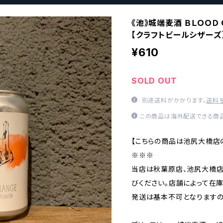
《池》城端麦酒 ＢＬＯＯＤ
【クラフトビールシザーズ
¥610
SOLD OUT
別途送料がかかります。
送料
この商品は海外配送できる商品
【こちらの商品は池尻大橋店
※※※
当店は秋葉原店、池尻大橋店
びください。店舗によって在
発送は基本不可となりますの