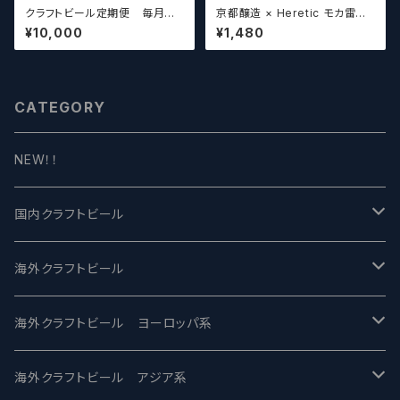
クラフトビール定期便 毎月厳
京都醸造 × Heretic モカ雷神 /
選したクラフトビールをお届けし
Kyoto × Heretic MOCHA T
¥10,000
¥1,480
ます。（10本～12本）
HUNDER【クラフトビールシザ
ーズ】
CATEGORY
NEW！！
国内クラフトビール
UCHU BREWING -うちゅうブルーイング
海外クラフトビール
バテレ -VERTERE
Modern Times モダンタイムズ
海外クラフトビール ヨーロッパ系
2nd Story Ale Works -セカンドストーリー
Maui マウイ
UnBarred -アンバード
海外クラフトビール アジア系