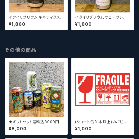
イクイリブリウム キネティクス /
イクイリブリウム ウェーブレン
Equilibrium Kinetics【クラフ
グス / Equilibrium Waveleng
¥1,860
¥1,800
トビール】
th【クラフトビール】
その他の商品
★ギフトセット送料込8000円★
(ショート缶31本以上)のご注文
（お好みに合わせて高価なビー
の場合いこちらをご購入くださ
¥8,000
¥1,000
ルも含めて5～6本チョイスさせ
い。 【クラフトビール】
ていただきます）【クラフトビー