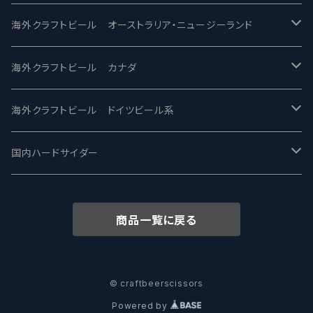
ビアへるん - Beer Hearn
Toppling Goliath トップリンゴライアス
SAIREN /サイレン
gweilo-鬼佬 グウァイロ
海外クラフトビール オーストラリア・ニュージーランド
忽布古丹醸造 - HOP KOTAN
Fair State フェアステイト
ワイルドチャイルド - Wilde Child
Heart Of Darkness - ハートオブダークネス
ROCKY RIDGE - ロッキーリッジ
海外クラフトビール カナダ
ワイマーケットブルーイング Y.Market Brewing
Lagunitas ラグニタス
BrewDog Brewery - ブリュードッグ
Carbon brews -カーボン
BODRIGGY BREWING ボッドリッジー
Jackie O's ジャッキーオーズ
海外クラフトビール ドイツビール系
志賀高原ビール - SIGAKOGEN
FirestoneWalker ファイアストーン
The Flying Inn / ザ フライイング イン
TAIHU - タイフー
CO-CONSPIRATORS コ・コンスピレーターズ
Westbrook ウェストブルック
Karmeliten カーメリテン
国内ハードサイダー
OUTSIDER - アウトサイダーブルーイング
Stone ストーン
To Øl / トゥ・オール
SUNMAI - サンマイ
アーバノートブリューイング Urbanaut
HOWE SOUND ハウサウンド
Schöfferhofer シェッファーホッファー
サノバスミス / Son of the Smith
商品一覧に戻る
箕面ビール - MINOH BEER
Mikkeller ミッケラー
Lambiek Fabriek - ファブリーク
Behemoth - ベヒーモス
Deep Creek Brewing Co.
Strathcona ストラスコナ
Früh フリュー
サンクトガーレン - Sankt Gallen
Hop Nation ホップネーション
Marble / マーブル
8 Wired エイトワイアード
ODIN BREWING オディン
Plank プランク
© craftbeerscissors
Powered by