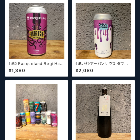
ル】
《池》 Basqueland Begi Hau
《池、秋》アーバンサウス ダブル
ndi ベヒ アウンディ
スピルド ロックザボート / Urba
¥1,380
¥2,080
n South HTX Double Spille
d: Rock the Boat【クラフトビ
ール】