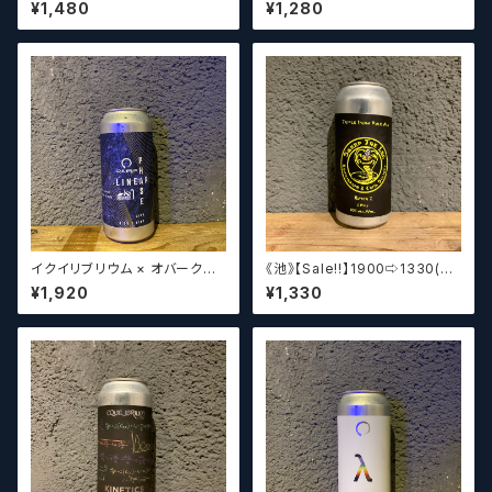
ングゴライアス / Equilibrium
0%off) Equilibrium Brewer
¥1,480
¥1,280
× Toppling Golitath King A
y Fluctuation DIPA【クラフト
L 【クラフトビール】
ビール】
イクイリブリウム × オバークリ
《池》【Sale‼︎】1900⇨1330(3
ーク リニア フェイズ / Equilibri
0%off) Equilibrium Brewer
¥1,920
¥1,330
um × Obercreek Linear Ph
y Sweep the leg triple IP
ase【クラフトビール】
A【クラフトビール】