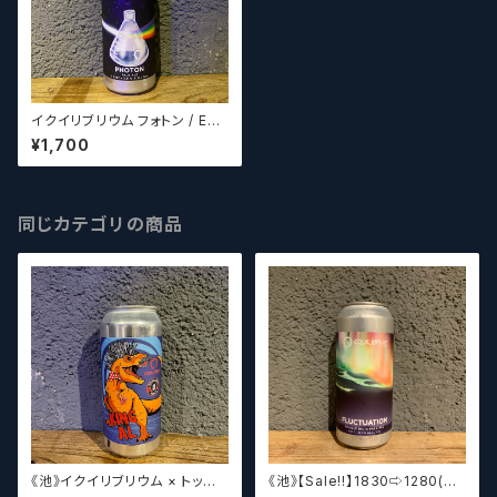
イクイリブリウム フォトン / Equ
ilibrium Photon【クラフトビー
¥1,700
ル】
同じカテゴリの商品
《池》イクイリブリウム × トップリ
《池》【Sale‼︎】1830⇨1280(3