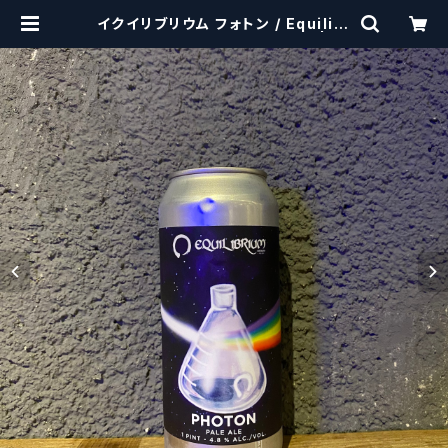
イクイリブリウム フォトン / Equilibr
ium Photon【クラフトビール】 | cr
aftbeerscissors