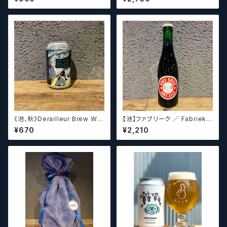
ラフトビールシザーズ】
haven Ruud Peesch
《池、秋》Derailleur Brew Wor
【池】ファブリーク ／ Fabriek
ks ANONYMOUS BREWH
Oude Kriek Jart - Elle 37
¥670
¥2,210
OLIC FOUNDATION ディ
5ml
レイラブリューワークス