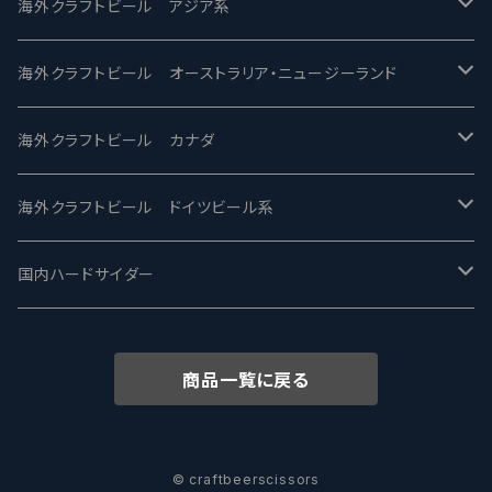
2nd Story Ale Works -セカンドストーリー
Maui マウイ
UnBarred -アンバード
海外クラフトビール アジア系
ビアへるん - Beer Hearn
Toppling Goliath トップリンゴライアス
SAIREN /サイレン
gweilo-鬼佬 グウァイロ
海外クラフトビール オーストラリア・ニュージーランド
忽布古丹醸造 - HOP KOTAN
Fair State フェアステイト
ワイルドチャイルド - Wilde Child
Heart Of Darkness - ハートオブダークネス
ROCKY RIDGE - ロッキーリッジ
海外クラフトビール カナダ
ワイマーケットブルーイング Y.Market Brewing
Lagunitas ラグニタス
BrewDog Brewery - ブリュードッグ
Carbon brews -カーボン
BODRIGGY BREWING ボッドリッジー
Jackie O's ジャッキーオーズ
海外クラフトビール ドイツビール系
志賀高原ビール - SIGAKOGEN
FirestoneWalker ファイアストーン
The Flying Inn / ザ フライイング イン
TAIHU - タイフー
CO-CONSPIRATORS コ・コンスピレーターズ
Westbrook ウェストブルック
Karmeliten カーメリテン
国内ハードサイダー
OUTSIDER - アウトサイダーブルーイング
Stone ストーン
To Øl / トゥ・オール
SUNMAI - サンマイ
アーバノートブリューイング Urbanaut
HOWE SOUND ハウサウンド
Schöfferhofer シェッファーホッファー
サノバスミス / Son of the Smith
商品一覧に戻る
箕面ビール - MINOH BEER
Mikkeller ミッケラー
Lambiek Fabriek - ファブリーク
Behemoth - ベヒーモス
Deep Creek Brewing Co.
Strathcona ストラスコナ
Früh フリュー
サンクトガーレン - Sankt Gallen
Hop Nation ホップネーション
Marble / マーブル
8 Wired エイトワイアード
ODIN BREWING オディン
Plank プランク
© craftbeerscissors