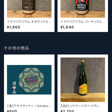
イクイリブリウム キネティクス /
イクイリブリウム パーティクル
Equilibrium Kinetics【クラフ
フィジクス / Equilibrium Parti
¥1,860
¥1,640
トビール】
cle Physics【クラフトビール】
その他の商品
《浅》アマクサソナー / Amakus
【池】ミッケラーバグヘイヴン
a sonar MAGIC CIRCLE 【ク
ルードペッシュ Mikkeller Bag
¥900
¥2,750