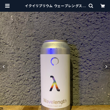
イクイリブリウム ウェーブレングス /
Equilibrium Wavelength【クラフ
トビール】 | craftbeerscissors