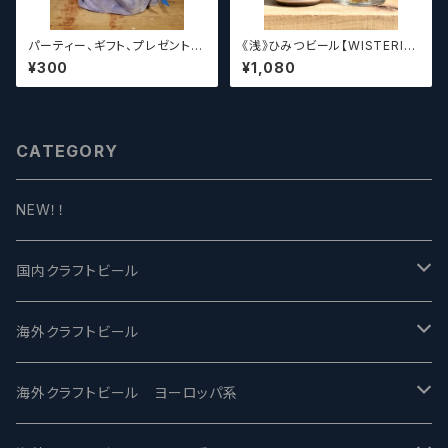
パーティー、ギフト、プレゼント、
《浅》ひみつビール【WISTERIA】
お中元、お歳暮、結婚祝い等の
／ ウィステリア
¥300
¥1,080
贈り物やお祝いに！
CATEGORY
NEW！！
国内クラフトビール
UCHU BREWING -うちゅうブルーイング
海外クラフトビール
バテレ -VERTERE
Modern Times モダンタイムズ
海外クラフトビール ヨーロッパ系