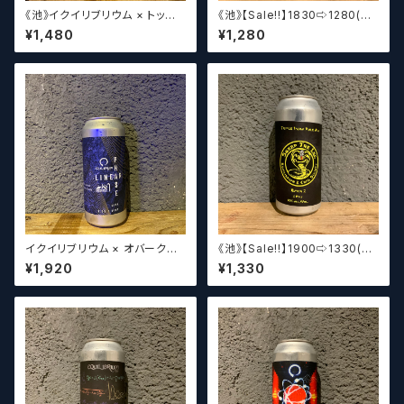
《池》イクイリブリウム × トップリ
《池》【Sale‼︎】1830⇨1280(3
ングゴライアス / Equilibrium
0%off) Equilibrium Brewer
¥1,480
¥1,280
× Toppling Golitath King A
y Fluctuation DIPA【クラフト
L 【クラフトビール】
ビール】
イクイリブリウム × オバークリ
《池》【Sale‼︎】1900⇨1330(3
ーク リニア フェイズ / Equilibri
0%off) Equilibrium Brewer
¥1,920
¥1,330
um × Obercreek Linear Ph
y Sweep the leg triple IP
ase【クラフトビール】
A【クラフトビール】