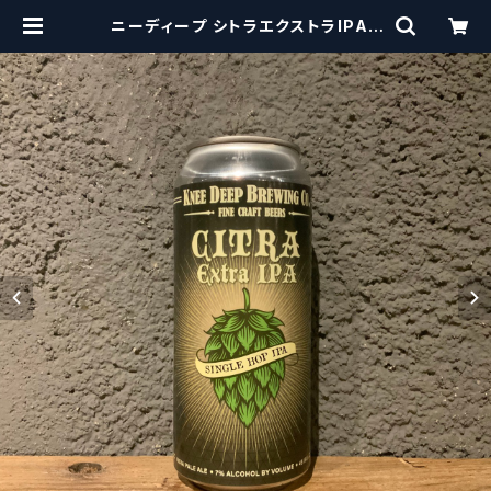
ニーディープ シトラエクストラIPA /
Knee Deep Citra Extra IPA 【ク
ラフトビールシザーズ】 | craftbeer
scissors