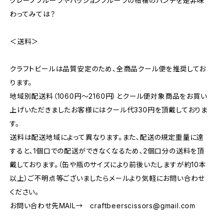
グレープフルーツやパッションフルーツの柑橘のパンチを是非味
わってみては？
＜送料＞
クラフトビールは品質安定のため、全商品クール便を推奨してお
ります。
地域別配送料（1060円～2160円）とクール便対象商品をお買い
上げいただきましたお客様にはクール代330円を頂戴しておりま
す。
送料は配送地域によって異なります。また、配送の規定重量に達
すると、1個口での配送ができなくなるため、2個口分の送料を頂
戴しております。（缶や瓶のサイズにより前後いたしますが約10本
以上）ご不明点等ございましたらメールより気軽にお問い合わせ
ください。
お問い合わせ先MAIL→
craftbeerscissors@gmail.com