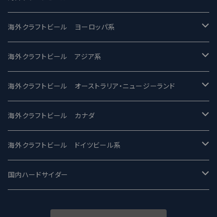
バテレ -VERTERE
Modern Times モダンタイムズ
海外クラフトビール ヨーロッパ系
2nd Story Ale Works -セカンドストーリー
Maui マウイ
UnBarred -アンバード
海外クラフトビール アジア系
ビアへるん - Beer Hearn
Toppling Goliath トップリンゴライアス
SAIREN /サイレン
gweilo-鬼佬 グウァイロ
海外クラフトビール オーストラリア・ニュージーランド
忽布古丹醸造 - HOP KOTAN
Fair State フェアステイト
ワイルドチャイルド - Wilde Child
Heart Of Darkness - ハートオブダークネス
ROCKY RIDGE - ロッキーリッジ
海外クラフトビール カナダ
ワイマーケットブルーイング Y.Market Brewing
Lagunitas ラグニタス
BrewDog Brewery - ブリュードッグ
Carbon brews -カーボン
BODRIGGY BREWING ボッドリッジー
Jackie O's ジャッキーオーズ
海外クラフトビール ドイツビール系
志賀高原ビール - SIGAKOGEN
FirestoneWalker ファイアストーン
The Flying Inn / ザ フライイング イン
TAIHU - タイフー
CO-CONSPIRATORS コ・コンスピレーターズ
Westbrook ウェストブルック
Karmeliten カーメリテン
国内ハードサイダー
OUTSIDER - アウトサイダーブルーイング
Stone ストーン
To Øl / トゥ・オール
SUNMAI - サンマイ
アーバノートブリューイング Urbanaut
HOWE SOUND ハウサウンド
Schöfferhofer シェッファーホッファー
サノバスミス / Son of the Smith