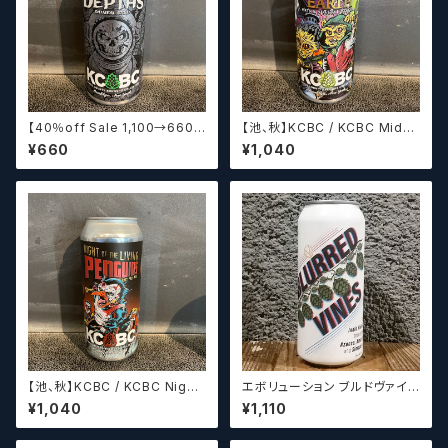
【40％off Sale 1,100→660】
【池、秋】KCBC / KCBC Middli
【池】KCBC / KCBC Lurking i
ng Earth【クラフトビール】
¥660
¥1,040
n the Depths【クラフトビール】
【池、秋】KCBC / KCBC Night
エボリューション ブルドヴァイン
of the Living Penguins【クラ
ス Evolution Blurred Vines
¥1,040
¥1,110
フトビール】
【クラフトビール】