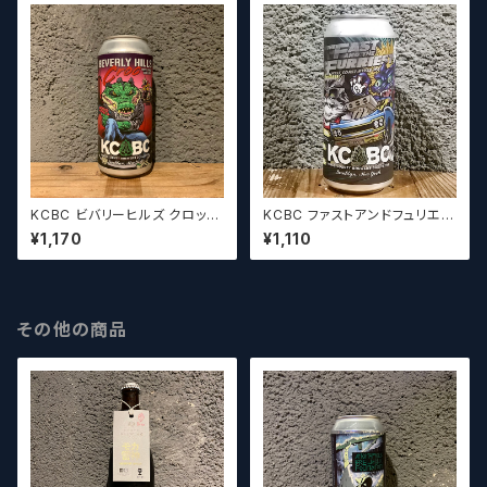
KCBC ビバリーヒルズ クロック
KCBC ファストアンドフュリエス
/ KCBC Beverly Hills Croc
ト KCBC The Fast & The F
¥1,170
¥1,110
【クラフトビール】
urriest【クラフトビール】
その他の商品