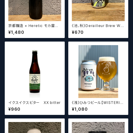
京都醸造 × Heretic モカ雷神 /
《池、秋》Derailleur Brew Wor
Kyoto × Heretic MOCHA T
ks ANONYMOUS BREWH
¥1,480
¥670
HUNDER【クラフトビールシザ
OLIC FOUNDATION ディ
ーズ】
レイラブリューワークス
イクスイクスビター XX bitter
《浅》ひみつビール【WISTERIA】
／ ウィステリア
¥960
¥1,080