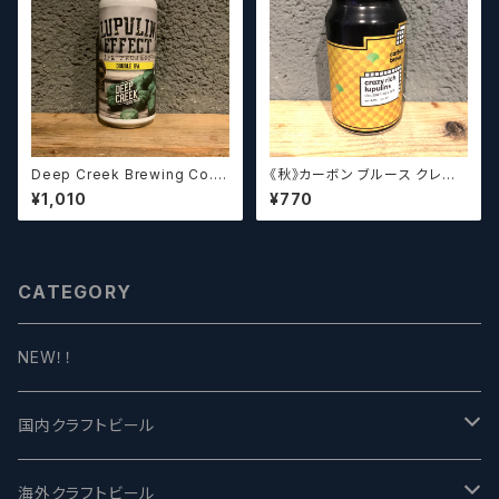
Deep Creek Brewing Co. L
《秋》カーボン ブルース クレイ
upulin Effect ディープクリ
ジーリッチルプリンズ Carbo
¥1,010
¥770
ーク ルプリン エフェクト
n Brews Crazy rich Lupulin
s【クラフトビール】
CATEGORY
NEW！！
国内クラフトビール
UCHU BREWING -うちゅうブルーイング
海外クラフトビール