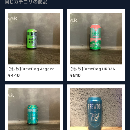
同じカテゴリの商品
【池、秋】BrewDog Jagged E
【池、秋】BrewDog URBAN F
dge Spiky IPA ブリュードッグ
OG / ブリュードッグ アーバンフ
¥440
¥810
ジャギッドエッジ スパイキー IP
ォグ
A