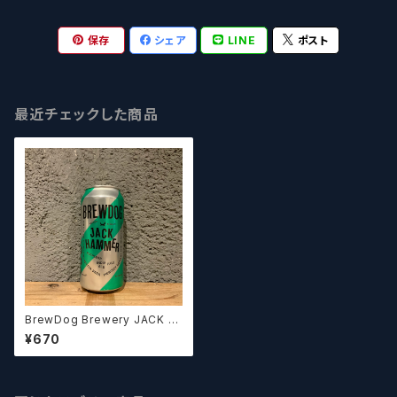
保存
シェア
LINE
ポスト
最近チェックした商品
BrewDog Brewery JACK H
AMMER ブリュードッグ ジャッ
¥670
クハマー IPA【クラフトビール】