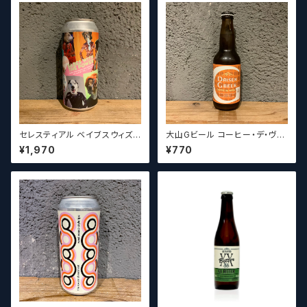
セレスティアル ベイブスウィズ
大山Gビール コーヒー・デ・ヴァ
ザパワー / Celestial Beerwo
イス【クラフトビール】
¥1,970
¥770
rks Babes With the Power