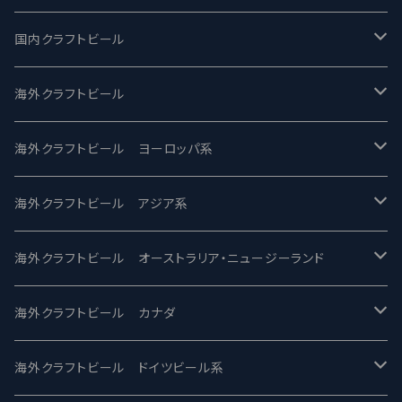
国内クラフトビール
UCHU BREWING -うちゅうブルーイング
海外クラフトビール
バテレ -VERTERE
Modern Times モダンタイムズ
海外クラフトビール ヨーロッパ系
2nd Story Ale Works -セカンドストーリー
Maui マウイ
UnBarred -アンバード
海外クラフトビール アジア系
ビアへるん - Beer Hearn
Toppling Goliath トップリンゴライアス
SAIREN /サイレン
gweilo-鬼佬 グウァイロ
海外クラフトビール オーストラリア・ニュージーランド
忽布古丹醸造 - HOP KOTAN
Fair State フェアステイト
ワイルドチャイルド - Wilde Child
Heart Of Darkness - ハートオブダークネス
ROCKY RIDGE - ロッキーリッジ
海外クラフトビール カナダ
ワイマーケットブルーイング Y.Market Brewing
Lagunitas ラグニタス
BrewDog Brewery - ブリュードッグ
Carbon brews -カーボン
BODRIGGY BREWING ボッドリッジー
Jackie O's ジャッキーオーズ
海外クラフトビール ドイツビール系