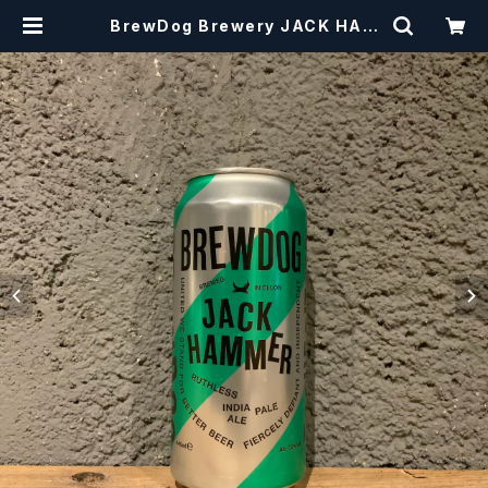
BrewDog Brewery JACK HAM
MER ブリュードッグ ジャックハマー I
PA【クラフトビール】 | craftbeers
cissors