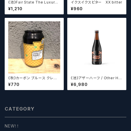
《池》Fair State The Luxury
イクスイクスビター XX bitter
of Restraint / フェアステイト
¥1,210
¥960
ザ ラグジュアリー オブ リストレ
イント【クラフトビールシザーズ】
《秋》カーボン ブルース クレイ
《池》アザーハーフ / Other Hal
ジーリッチルプリンズ Carbo
f Brewing Triple Drupe【ク
¥770
¥6,980
n Brews Crazy rich Lupulin
ラフトビールシザーズ】
s【クラフトビール】
CATEGORY
NEW！！