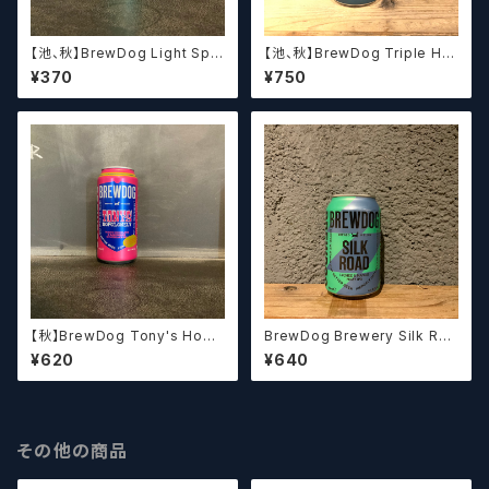
【池、秋】BrewDog Light Spe
【池、秋】BrewDog Triple Ha
ed Hazy IPA ブリュードッグ
zy ブリュードッグ トリプル ヘイ
¥370
¥750
ライトスピード Hazy IPA
ジー
【秋】BrewDog Tony's Hopo
BrewDog Brewery Silk Roa
lonely ブリュードッグ トニーズ
d ブリュードッグ シルクロー
¥620
¥640
ホッポロンリー
ド ライチ＆マンゴー ヘイジ
ーIPA【クラフトビール】
その他の商品