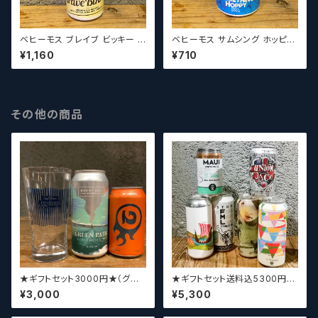
ベヒーモス ブレイブ ビッキー /
ベヒーモス サムシング ホッピー
Behemoth Brave Bikkie
/ Behemoth Something Ho
¥1,160
¥710
【クラフトビールシザーズ】
ppy【クラフトビールシザーズ】
その他の商品
★ギフトセット3000円★（グラ
★ギフトセット送料込5300円★
スセット）【クラフトビール】
（お好みに合わせて4～5本チョ
¥3,000
¥5,300
イスさせていただきます）【クラフ
トビール】