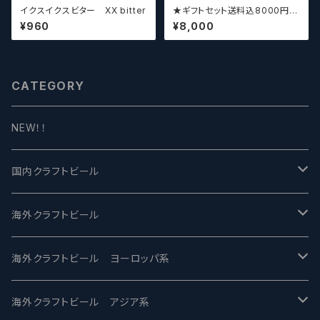
イクスイクスビター XX bitter
★ギフトセット送料込8000円★
（お好みに合わせて高価なビー
¥960
¥8,000
ルも含めて5～6本チョイスさせ
ていただきます）【クラフトビー
ル】
CATEGORY
NEW！！
国内クラフトビール
UCHU BREWING -うちゅうブルーイング
海外クラフトビール
バテレ -VERTERE
Modern Times モダンタイムズ
海外クラフトビール ヨーロッパ系
2nd Story Ale Works -セカンドストーリー
Maui マウイ
UnBarred -アンバード
海外クラフトビール アジア系