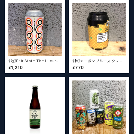
《池》Fair State The Luxury
《秋》カーボン ブルース クレイ
of Restraint / フェアステイト
ジーリッチルプリンズ Carbo
¥1,210
¥770
ザ ラグジュアリー オブ リストレ
n Brews Crazy rich Lupulin
イント【クラフトビールシザーズ】
s【クラフトビール】