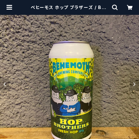
ベヒーモス ホップ ブラザーズ / Beh
emoth Hop Brothers 【クラフト
ビールシザーズ】 | craftbeerscis
sors