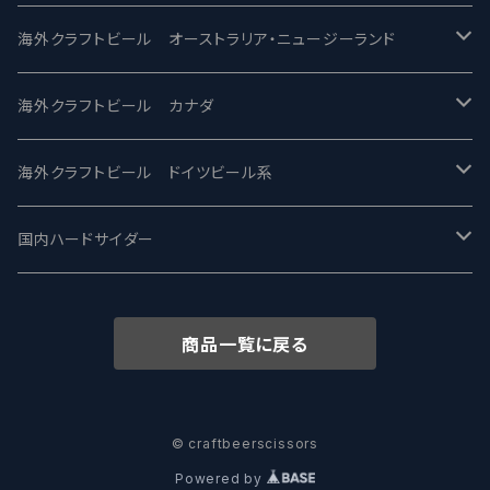
ビアへるん - Beer Hearn
Toppling Goliath トップリンゴライアス
SAIREN /サイレン
gweilo-鬼佬 グウァイロ
海外クラフトビール オーストラリア・ニュージーランド
忽布古丹醸造 - HOP KOTAN
Fair State フェアステイト
ワイルドチャイルド - Wilde Child
Heart Of Darkness - ハートオブダークネス
ROCKY RIDGE - ロッキーリッジ
海外クラフトビール カナダ
ワイマーケットブルーイング Y.Market Brewing
Lagunitas ラグニタス
BrewDog Brewery - ブリュードッグ
Carbon brews -カーボン
BODRIGGY BREWING ボッドリッジー
Jackie O's ジャッキーオーズ
海外クラフトビール ドイツビール系
志賀高原ビール - SIGAKOGEN
FirestoneWalker ファイアストーン
The Flying Inn / ザ フライイング イン
TAIHU - タイフー
CO-CONSPIRATORS コ・コンスピレーターズ
Westbrook ウェストブルック
Karmeliten カーメリテン
国内ハードサイダー
OUTSIDER - アウトサイダーブルーイング
Stone ストーン
To Øl / トゥ・オール
SUNMAI - サンマイ
アーバノートブリューイング Urbanaut
HOWE SOUND ハウサウンド
Schöfferhofer シェッファーホッファー
サノバスミス / Son of the Smith
商品一覧に戻る
箕面ビール - MINOH BEER
Mikkeller ミッケラー
Lambiek Fabriek - ファブリーク
Behemoth - ベヒーモス
Deep Creek Brewing Co.
Strathcona ストラスコナ
Früh フリュー
サンクトガーレン - Sankt Gallen
Hop Nation ホップネーション
Marble / マーブル
8 Wired エイトワイアード
ODIN BREWING オディン
Plank プランク
© craftbeerscissors
Powered by