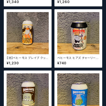
メキシカン / Behemoth SNO
リス / Behemoth Hubris【ク
¥1,340
¥1,260
WMEXICAN【クラフトビールシ
ラフトビールシザーズ】
ザーズ】
【池】ベヒーモス ブレイブ クッキ
ベヒーモス ヒアズ チャーリー /
ーズ＆クリームミルクスタウト /
Behemoth Heres Churly【ク
¥1,230
¥740
Behemoth Cookies and Cr
ラフトビールシザーズ】
eam Milk Stout【クラフトビー
ルシザーズ】