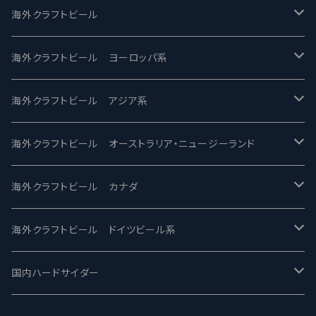
UCHU BREWING -うちゅうブルーイング
海外クラフトビール
バテレ -VERTERE
Modern Times モダンタイムズ
海外クラフトビール ヨーロッパ系
2nd Story Ale Works -セカンドストーリー
Maui マウイ
UnBarred -アンバード
海外クラフトビール アジア系
ビアへるん - Beer Hearn
Toppling Goliath トップリンゴライアス
SAIREN /サイレン
gweilo-鬼佬 グウァイロ
海外クラフトビール オーストラリア・ニュージーランド
忽布古丹醸造 - HOP KOTAN
Fair State フェアステイト
ワイルドチャイルド - Wilde Child
Heart Of Darkness - ハートオブダークネス
ROCKY RIDGE - ロッキーリッジ
海外クラフトビール カナダ
ワイマーケットブルーイング Y.Market Brewing
Lagunitas ラグニタス
BrewDog Brewery - ブリュードッグ
Carbon brews -カーボン
BODRIGGY BREWING ボッドリッジー
Jackie O's ジャッキーオーズ
海外クラフトビール ドイツビール系
志賀高原ビール - SIGAKOGEN
FirestoneWalker ファイアストーン
The Flying Inn / ザ フライイング イン
TAIHU - タイフー
CO-CONSPIRATORS コ・コンスピレーターズ
Westbrook ウェストブルック
Karmeliten カーメリテン
国内ハードサイダー
OUTSIDER - アウトサイダーブルーイング
Stone ストーン
To Øl / トゥ・オール
SUNMAI - サンマイ
アーバノートブリューイング Urbanaut
HOWE SOUND ハウサウンド
Schöfferhofer シェッファーホッファー
サノバスミス / Son of the Smith