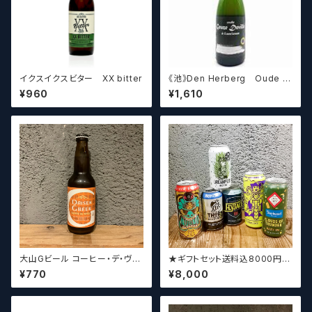
イクスイクスビター XX bitter
《池》Den Herberg Oude G
euze Deville a L'acienne
¥960
¥1,610
デンヘルベルグ
大山Gビール コーヒー・デ・ヴァ
★ギフトセット送料込8000円★
イス【クラフトビール】
（お好みに合わせて高価なビー
¥770
¥8,000
ルも含めて5～6本チョイスさせ
ていただきます）【クラフトビー
ル】