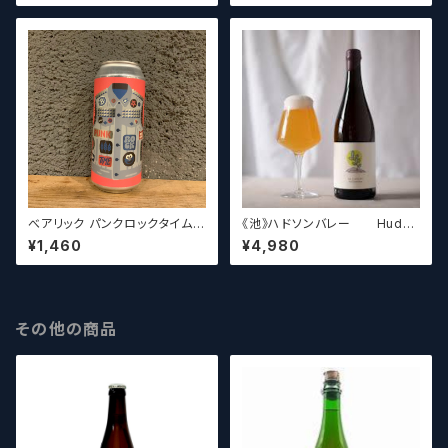
べアリック パンクロックタイム B
《池》ハドソンバレー Hudso
aerlic Punk Rock Time IPA
n Valley Blossom
¥1,460
¥4,980
【クラフトビールシザーズ】
その他の商品