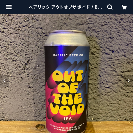
べアリック アウトオブザボイド / Bae
rlic Out of the Void【クラフトビー
ルシザーズ】 | craftbeerscissor
s