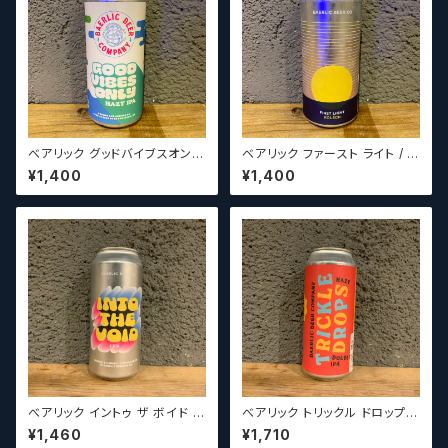
べアリック グッドバイブスオンリ
べアリック ファースト ライト / B
ー / Baerlic GOOD VIBES O
aerlic First Light【クラフトビ
¥1,400
¥1,400
NLY【クラフトビールシザーズ】
ールシザーズ】
べアリック イントゥ ザ ボイド /
べアリック トリックル ドロップス
Baerlic Into The Void【クラフ
/ Baerlic Trickle Drops【クラ
¥1,460
¥1,710
トビールシザーズ】
フトビールシザーズ】