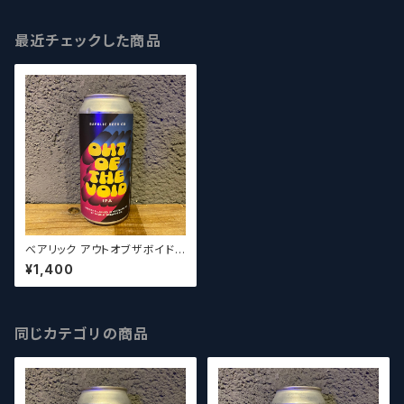
最近チェックした商品
べアリック アウトオブザボイド /
Baerlic Out of the Void【ク
¥1,400
ラフトビールシザーズ】
同じカテゴリの商品