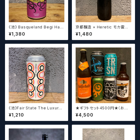
《池》 Basqueland Begi Hau
京都醸造 × Heretic モカ雷神 /
ndi ベヒ アウンディ
Kyoto × Heretic MOCHA T
¥1,380
¥1,480
HUNDER【クラフトビールシザ
ーズ】
《池》Fair State The Luxury
★ギフトセット4500円★（お好
of Restraint / フェアステイト
みに合わせて5〜6本チョイスさ
¥1,210
¥4,500
ザ ラグジュアリー オブ リストレ
せていただきます）【クラフトビー
イント【クラフトビールシザーズ】
ル】