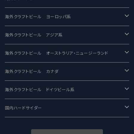
バテレ -VERTERE
Modern Times モダンタイムズ
海外クラフトビール ヨーロッパ系
2nd Story Ale Works -セカンドストーリー
Maui マウイ
UnBarred -アンバード
海外クラフトビール アジア系
ビアへるん - Beer Hearn
Toppling Goliath トップリンゴライアス
SAIREN /サイレン
gweilo-鬼佬 グウァイロ
海外クラフトビール オーストラリア・ニュージーランド
忽布古丹醸造 - HOP KOTAN
Fair State フェアステイト
ワイルドチャイルド - Wilde Child
Heart Of Darkness - ハートオブダークネス
ROCKY RIDGE - ロッキーリッジ
海外クラフトビール カナダ
ワイマーケットブルーイング Y.Market Brewing
Lagunitas ラグニタス
BrewDog Brewery - ブリュードッグ
Carbon brews -カーボン
BODRIGGY BREWING ボッドリッジー
Jackie O's ジャッキーオーズ
海外クラフトビール ドイツビール系
志賀高原ビール - SIGAKOGEN
FirestoneWalker ファイアストーン
The Flying Inn / ザ フライイング イン
TAIHU - タイフー
CO-CONSPIRATORS コ・コンスピレーターズ
Westbrook ウェストブルック
Karmeliten カーメリテン
国内ハードサイダー
OUTSIDER - アウトサイダーブルーイング
Stone ストーン
To Øl / トゥ・オール
SUNMAI - サンマイ
アーバノートブリューイング Urbanaut
HOWE SOUND ハウサウンド
Schöfferhofer シェッファーホッファー
サノバスミス / Son of the Smith