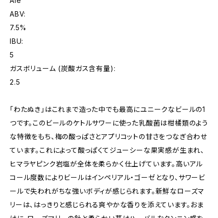
Ale
ABV:
7.5%
IBU:
5
ガスボリューム (炭酸ガス含有量):
2.5
「わたぬき」はこれまで造った中でも最高にユニークなビールの1
つです。このビールのケトルサワーに使った乳酸菌は柑橘類のよう
な特徴をもち、梅の酸っぱさとアプリコットの甘さをつなぎ合わせ
ています。これによって酸っぱくてジューシーな果実感が生まれ、
ヒマラヤピンク岩塩が全体を柔らかく仕上げています。高いアル
コール度数によりビールはインペリアル・ゴーゼとなり、サワービ
ールで失われがちな強いボディが感じられます。新鮮なローズマ
リーは、はっきりと感じられる爽やかな香りを添えています。おま