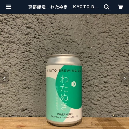
京都醸造 わたぬき KYOTO BRE
WING CO. (WATANUKI) 【クラフ
トビールシザーズ】 | craftbeersci
ssors