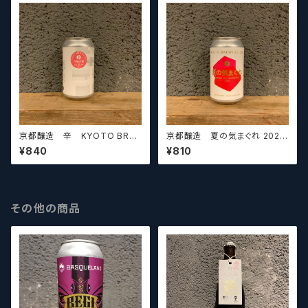
京都醸造 辛 KYOTO BRE
京都醸造 夏の気まぐれ 2021
WING CO. (SHIN)【クラフトビ
KYOTO BREWING CO. (N
¥840
¥810
ールシザーズ】
ATSU NO KIMAGURE 2021)
【クラフトビールシザーズ】
その他の商品