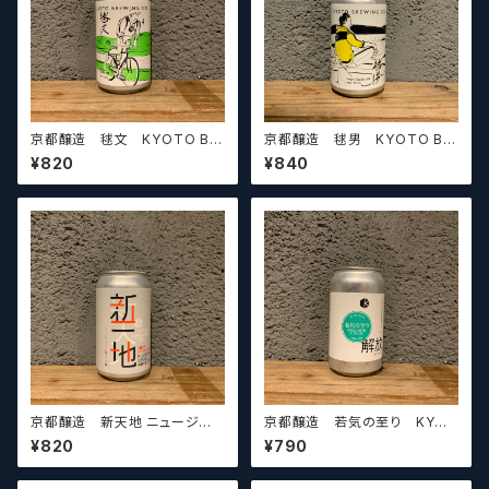
京都醸造 毬文 KYOTO BR
京都醸造 毬男 KYOTO BR
EWING CO. (MARIFUMI) 【ク
EWING CO. (MARIO)【クラフ
¥820
¥840
ラフトビールシザーズ】
トビールシザーズ】
京都醸造 新天地 ニュージーラ
京都醸造 若気の至り KYOT
ンド産ホップ編 KYOTO BRE
O BREWING CO. (REBEL WI
¥820
¥790
WING CO. (NEW FRONTIE
TH A CAUSE)【クラフトビール
R) 【クラフトビールシザーズ】
シザーズ】