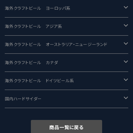
バテレ -VERTERE
Modern Times モダンタイムズ
海外クラフトビール ヨーロッパ系
2nd Story Ale Works -セカンドストーリー
Maui マウイ
UnBarred -アンバード
海外クラフトビール アジア系
ビアへるん - Beer Hearn
Toppling Goliath トップリンゴライアス
SAIREN /サイレン
gweilo-鬼佬 グウァイロ
海外クラフトビール オーストラリア・ニュージーランド
忽布古丹醸造 - HOP KOTAN
Fair State フェアステイト
ワイルドチャイルド - Wilde Child
Heart Of Darkness - ハートオブダークネス
ROCKY RIDGE - ロッキーリッジ
海外クラフトビール カナダ
ワイマーケットブルーイング Y.Market Brewing
Lagunitas ラグニタス
BrewDog Brewery - ブリュードッグ
Carbon brews -カーボン
BODRIGGY BREWING ボッドリッジー
Jackie O's ジャッキーオーズ
海外クラフトビール ドイツビール系
志賀高原ビール - SIGAKOGEN
FirestoneWalker ファイアストーン
The Flying Inn / ザ フライイング イン
TAIHU - タイフー
CO-CONSPIRATORS コ・コンスピレーターズ
Westbrook ウェストブルック
Karmeliten カーメリテン
国内ハードサイダー
OUTSIDER - アウトサイダーブルーイング
Stone ストーン
To Øl / トゥ・オール
SUNMAI - サンマイ
アーバノートブリューイング Urbanaut
HOWE SOUND ハウサウンド
Schöfferhofer シェッファーホッファー
サノバスミス / Son of the Smith
商品一覧に戻る