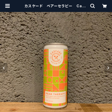
カスケード ペアーセラピー Casc
ade Brewing PEAR THERAPY
【クラフトビールシザーズ】 | craftb
eerscissors