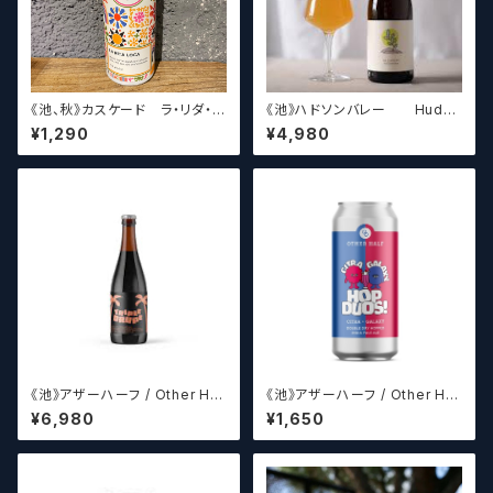
《池、秋》カスケード ラ・リダ・ロ
《池》ハドソンバレー Hudso
カ Cascade Brewing LA RI
n Valley Blossom
¥1,290
¥4,980
TA LOCA 【クラフトビールシザ
ーズ】
《池》アザーハーフ / Other Hal
《池》アザーハーフ / Other Hal
f Brewing Triple Drupe【ク
f Brewing Hop Duos! - Citr
¥6,980
¥1,650
ラフトビールシザーズ】
a + Galaxy 【クラフトビールシ
ザーズ】