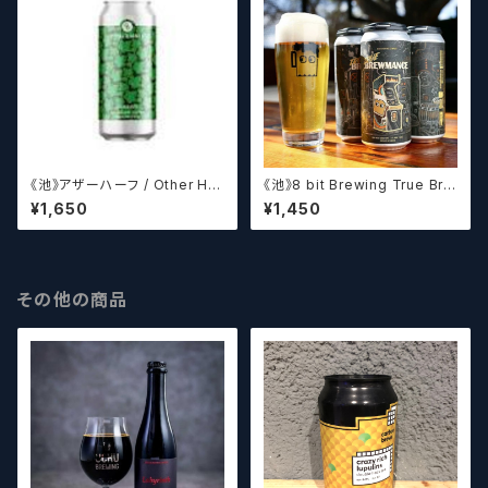
《池》アザーハーフ / Other Hal
《池》8 bit Brewing True Bre
f Brewing Dank Ivy【クラフト
wmance (473ml) / トゥルー
¥1,650
¥1,450
ビールシザーズ】
ブルーマンス【クラフトビール】
その他の商品