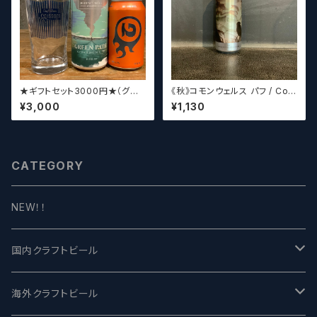
★ギフトセット3000円★（グラ
《秋》コモンウェルス パフ / Com
スセット）【クラフトビール】
monwealth Puff 【クラフトビ
¥3,000
¥1,130
ールシザーズ】
CATEGORY
NEW！！
国内クラフトビール
UCHU BREWING -うちゅうブルーイング
海外クラフトビール