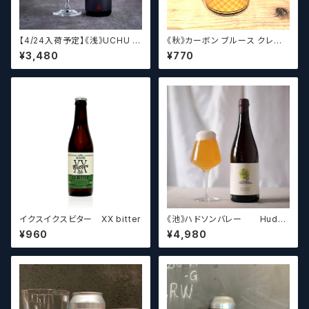
【4/24入荷予定】《浅》UCHU B
《秋》カーボン ブルース クレイ
REWING LabyrinthN【クラフト
ジーリッチルプリンズ Carbo
¥3,480
¥770
ビール】
n Brews Crazy rich Lupulin
s【クラフトビール】
イクスイクスビター XX bitter
《池》ハドソンバレー Hudso
n Valley Blossom
¥960
¥4,980