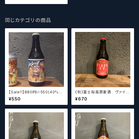
Beer 【クラフトビール】
同じカテゴリの商品
【Sale‼︎】880円⇨550(40%of
《秋》富士桜高原麦酒 ヴァイツ
f)《池》富士桜高原麦酒×クラフ
ェン Fujizakura Kougen B
¥550
¥670
トビールシザーズ秋葉原 Cal
eer Weizen【クラフトビール】
m Crispy IPL⁡【クラフトビール】