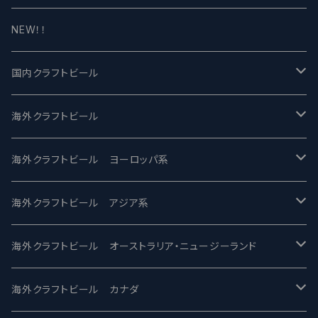
NEW！！
国内クラフトビール
UCHU BREWING -うちゅうブルーイング
海外クラフトビール
バテレ -VERTERE
Modern Times モダンタイムズ
海外クラフトビール ヨーロッパ系
2nd Story Ale Works -セカンドストーリー
Maui マウイ
UnBarred -アンバード
海外クラフトビール アジア系
ビアへるん - Beer Hearn
Toppling Goliath トップリンゴライアス
SAIREN /サイレン
gweilo-鬼佬 グウァイロ
海外クラフトビール オーストラリア・ニュージーランド
忽布古丹醸造 - HOP KOTAN
Fair State フェアステイト
ワイルドチャイルド - Wilde Child
Heart Of Darkness - ハートオブダークネス
ROCKY RIDGE - ロッキーリッジ
海外クラフトビール カナダ