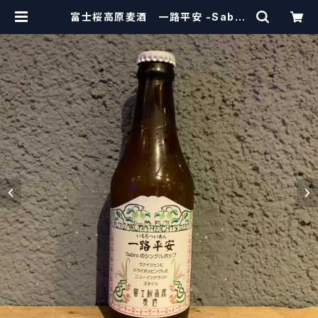
富士桜高原麦酒 一路平安 -Sabro
- Fujizakura Kougen Beer
【クラフトビール】 | craftbeerscis
sors