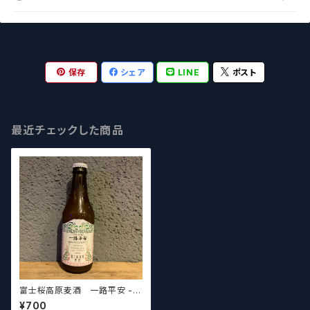
保存
シェア
LINE
ポスト
最近チェックした商品
富士桜高原麦酒 一路平安 -S
abro- Fujizakura Kougen
¥700