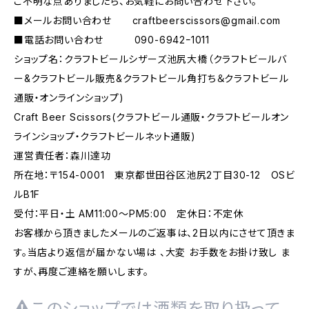
ご不明な点ありましたら、お気軽にお問い合わせ下さい。
■メールお問い合わせ
craftbeerscissors@gmail.com
■電話お問い合わせ 090-6942ｰ1011
ショップ名：クラフトビールシザーズ池尻大橋（クラフトビールバ
ー&クラフトビール販売&クラフトビール角打ち＆クラフトビール
通販・オンラインショップ)
Craft Beer Scissors(クラフトビール通販・クラフトビールオン
ラインショップ・クラフトビールネット通販)
運営責任者：森川達功
所在地：〒154-0001 東京都世田谷区池尻2丁目30-12 OSビ
ルB1F
受付：平日・土 AM11:00～PM5:00 定休日：不定休
お客様から頂きましたメールのご返事は、2日以内にさせて頂きま
す。当店より返信が届かない場は 、大変 お手数をお掛け致し ま
すが、再度ご連絡を願いします。
このショップでは酒類を取り扱って