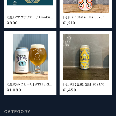
《浅》アマクサソナー / Amakus
《池》Fair State The Luxury
a sonar MAGIC CIRCLE 【ク
of Restraint / フェアステイト
¥900
¥1,210
ラフトビールシザーズ】
ザ ラグジュアリー オブ リストレ
イント【クラフトビールシザーズ】
《浅》ひみつビール【WISTERIA】
《池、秋》【空輸、詰日 2021.10.2
／ ウィステリア
6】ディフィニティブ エルスウェア
¥1,080
¥1,450
/ Definitive Elsewhere
CATEGORY