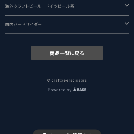
ワイマーケットブルーイング Y.Market Brewing
Lagunitas ラグニタス
BrewDog Brewery - ブリュードッグ
Carbon brews -カーボン
BODRIGGY BREWING ボッドリッジー
Jackie O's ジャッキーオーズ
海外クラフトビール ドイツビール系
志賀高原ビール - SIGAKOGEN
FirestoneWalker ファイアストーン
The Flying Inn / ザ フライイング イン
TAIHU - タイフー
CO-CONSPIRATORS コ・コンスピレーターズ
Westbrook ウェストブルック
Karmeliten カーメリテン
国内ハードサイダー
OUTSIDER - アウトサイダーブルーイング
Stone ストーン
To Øl / トゥ・オール
SUNMAI - サンマイ
アーバノートブリューイング Urbanaut
HOWE SOUND ハウサウンド
Schöfferhofer シェッファーホッファー
サノバスミス / Son of the Smith
商品一覧に戻る
箕面ビール - MINOH BEER
Mikkeller ミッケラー
Lambiek Fabriek - ファブリーク
Behemoth - ベヒーモス
Deep Creek Brewing Co.
Strathcona ストラスコナ
Früh フリュー
サンクトガーレン - Sankt Gallen
Hop Nation ホップネーション
Marble / マーブル
8 Wired エイトワイアード
ODIN BREWING オディン
Plank プランク
© craftbeerscissors
Powered by
ウェストコーストブルーイング -WCB
Brewski ブリュースキー
Buxton - バクストン
Isthmus イスムス
Electric Bicycle エレクトリックバイシクル
Tucher トゥーハー
いわて蔵ビール - IWATEKURABEER
【LHG】Left Handed Giant レフト
Omnipollo - オムニポーロ
Parrotdog パロットドッグ
Laga Biere ラガビエール
Ganstaller ゲンスタラー
大山Gビール -Daisen G Beer
Burley -バーリーオーク
Sandford Orchards - オーチャード
Dainton デイントン
LTM レ トロワ ムスクテール