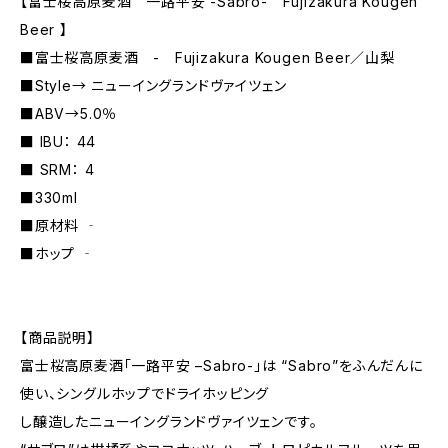
【富士桜高原麦酒 一路平安 -Sabro- Fujizakura Kougen
Beer 】
■富士桜高原麦酒 - Fujizakura Kougen Beer／山梨
■Style→ ニューイングランドヴァイツェン
■ABV→5.0％
■ IBU： 44
■ SRM： 4
■330ml
■原材料 ‐
■ホップ ‐
【商品説明】
富士桜高原麦酒「一路平安 –Sabro-」は “Sabro”をふんだんに
使い、シングルホップでドライホッピング
し醸造したニューイングランドヴァイツェンです。