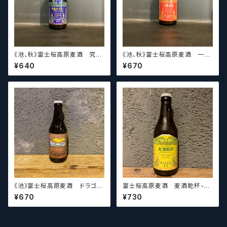
《池、秋》富士桜高原麦酒 究極
《池、秋》富士桜高原麦酒 一陽
のラガー Fujizakura Kouge
来復 -Strata- Fujizakura K
¥640
¥670
n Beer Ultimate Lager
ougen Beer 【クラフトビー
【クラフトビール】
ル】
《池》富士桜高原麦酒 ドラゴン
富士桜高原麦酒 麦酒乾杯-H
モザイク Fujizakura Kouge
AZY LAGER- Fujizakura K
¥670
¥730
n Beer Dragon Mosaic
ougen Beer 【クラフトビー
【クラフトビール】
ル】