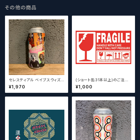
その他の商品
セレスティアル ベイブスウィズ
(ショート缶31本以上)のご注文
ザパワー / Celestial Beerwo
の場合いこちらをご購入くださ
¥1,970
¥1,000
rks Babes With the Power
い。 【クラフトビール】