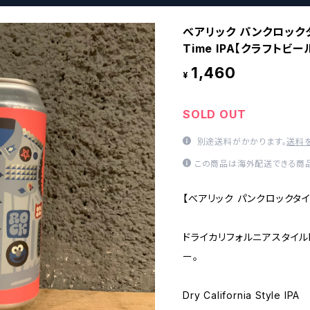
べアリック パンクロックタイム
Time IPA【クラフトビ
1,460
¥
SOLD OUT
別途送料がかかります。
送料
この商品は海外配送できる商品
【べアリック パンクロックタイム Ba
ドライカリフォルニアスタイル
ー。
Dry California Style IPA