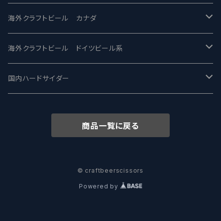
忽布古丹醸造 - HOP KOTAN
Fair State フェアステイト
ワイルドチャイルド - Wilde Child
Heart Of Darkness - ハートオブダークネス
ROCKY RIDGE - ロッキーリッジ
海外クラフトビール カナダ
ワイマーケットブルーイング Y.Market Brewing
Lagunitas ラグニタス
BrewDog Brewery - ブリュードッグ
Carbon brews -カーボン
BODRIGGY BREWING ボッドリッジー
Jackie O's ジャッキーオーズ
海外クラフトビール ドイツビール系
志賀高原ビール - SIGAKOGEN
FirestoneWalker ファイアストーン
The Flying Inn / ザ フライイング イン
TAIHU - タイフー
CO-CONSPIRATORS コ・コンスピレーターズ
Westbrook ウェストブルック
Karmeliten カーメリテン
国内ハードサイダー
OUTSIDER - アウトサイダーブルーイング
Stone ストーン
To Øl / トゥ・オール
SUNMAI - サンマイ
アーバノートブリューイング Urbanaut
HOWE SOUND ハウサウンド
Schöfferhofer シェッファーホッファー
サノバスミス / Son of the Smith
商品一覧に戻る
箕面ビール - MINOH BEER
Mikkeller ミッケラー
Lambiek Fabriek - ファブリーク
Behemoth - ベヒーモス
Deep Creek Brewing Co.
Strathcona ストラスコナ
Früh フリュー
サンクトガーレン - Sankt Gallen
Hop Nation ホップネーション
Marble / マーブル
8 Wired エイトワイアード
ODIN BREWING オディン
Plank プランク
© craftbeerscissors
Powered by
ウェストコーストブルーイング -WCB
Brewski ブリュースキー
Buxton - バクストン
Isthmus イスムス
Electric Bicycle エレクトリックバイシクル
Tucher トゥーハー