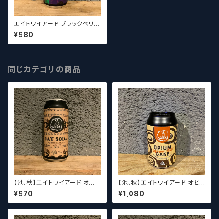
エイトワイアード ブラックベリー
ウェイ 8 Wired Blackberry
¥980
Way
同じカテゴリの商品
【池、秋】エイトワイアード オート
【池、秋】エイトワイアード オピュ
ソーダ 8 Wired Oat Soda
ーム ケーキ 8 Wired Opium
¥970
¥1,080
Cake