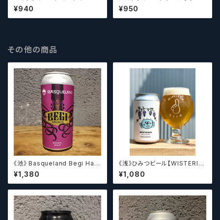
ッピー 8 Wired Mandarin Hi
ー / 8 Wired Tall Poppy
¥940
¥950
ppy
その他の商品
《池》 Basqueland Begi Hau
《浅》ひみつビール【WISTERIA】
ndi ベヒ アウンディ
／ ウィステリア
¥1,380
¥1,080