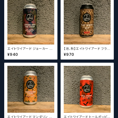
エイトワイアード ジョーカー ア
【池、秋】エイトワイアード フラッ
ンド ザ シーフ 8 Wired Joker
ト ホワイト ナイトロ 8 Wired F
¥940
¥970
& The Thief
lat White Nitro
エイトワイアード マンダリン ヒ
エイトワイアード トールポッピ