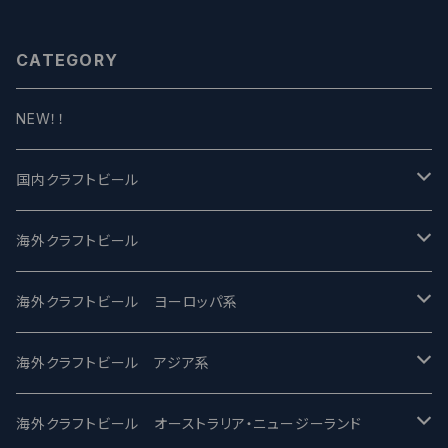
CATEGORY
NEW！！
国内クラフトビール
UCHU BREWING -うちゅうブルーイング
海外クラフトビール
バテレ -VERTERE
Modern Times モダンタイムズ
海外クラフトビール ヨーロッパ系
2nd Story Ale Works -セカンドストーリー
Maui マウイ
UnBarred -アンバード
海外クラフトビール アジア系
ビアへるん - Beer Hearn
Toppling Goliath トップリンゴライアス
SAIREN /サイレン
gweilo-鬼佬 グウァイロ
海外クラフトビール オーストラリア・ニュージーランド