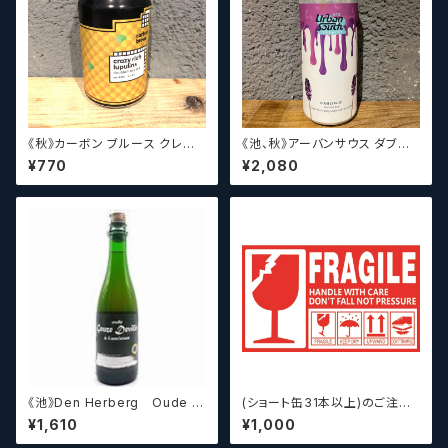
《秋》カーボン ブルース クレイ
《池、秋》アーバンサウス ダブル
ジーリッチルプリンズ Carbo
スピルド ロックザボート / Urba
¥770
¥2,080
n Brews Crazy rich Lupulin
n South HTX Double Spille
s【クラフトビール】
d: Rock the Boat【クラフトビ
ール】
《池》Den Herberg Oude G
(ショート缶31本以上)のご注文
euze Deville a L'acienne
の場合いこちらをご購入くださ
¥1,610
¥1,000
デンヘルベルグ
い。 【クラフトビール】