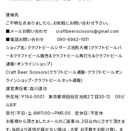
連絡先
ご不明な点ありましたら、お気軽にお問い合わせ下さい。
■メールお問い合わせ
craftbeerscissors@gmail.com
■電話お問い合わせ 090-6942ｰ1011
ショップ名：クラフトビールシザーズ池尻大橋（クラフトビールバ
ー&クラフトビール販売&クラフトビール角打ち＆クラフトビール
通販・オンラインショップ)
Craft Beer Scissors(クラフトビール通販・クラフトビールオン
ラインショップ・クラフトビールネット通販)
運営責任者：森川達功
所在地：〒154-0001 東京都世田谷区池尻2丁目30-12 OSビ
ルB1F
受付：平日・土 AM11:00～PM5:00 定休日：不定休
お客様から頂きましたメールのご返事は、2日以内にさせて頂きま
す。当店より返信が届かない場は 、大変 お手数をお掛け致し ま