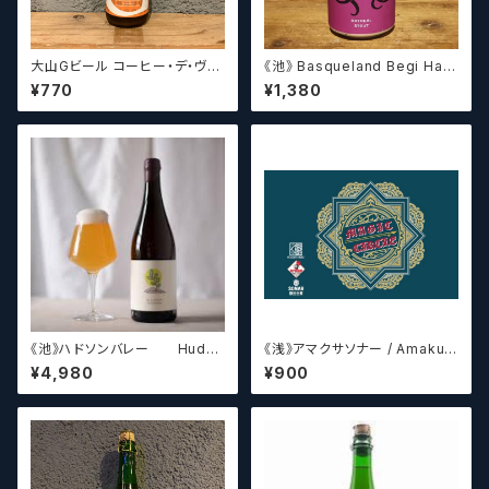
大山Gビール コーヒー・デ・ヴァ
《池》 Basqueland Begi Hau
イス【クラフトビール】
ndi ベヒ アウンディ
¥770
¥1,380
《池》ハドソンバレー Hudso
《浅》アマクサソナー / Amakus
n Valley Blossom
a sonar MAGIC CIRCLE 【ク
¥4,980
¥900
ラフトビールシザーズ】