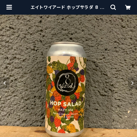
エイトワイアード ホップサラダ 8 Wi
red Hop Salad | craftbeerscis
sors