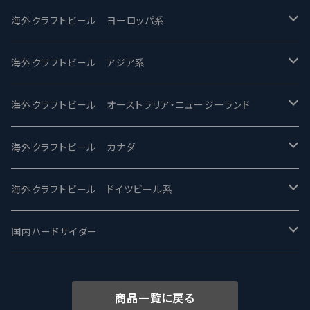
バテレ -VERTERE
Modern Times モダンタイムズ
海外クラフトビール ヨーロッパ系
2nd Story Ale Works -セカンドストーリー
Maui マウイ
UnBarred -アンバード
海外クラフトビール アジア系
ビアへるん - Beer Hearn
Toppling Goliath トップリンゴライアス
SAIREN /サイレン
gweilo-鬼佬 グウァイロ
海外クラフトビール オーストラリア・ニュージーランド
忽布古丹醸造 - HOP KOTAN
Fair State フェアステイト
ワイルドチャイルド - Wilde Child
Heart Of Darkness - ハートオブダークネス
ROCKY RIDGE - ロッキーリッジ
海外クラフトビール カナダ
ワイマーケットブルーイング Y.Market Brewing
Lagunitas ラグニタス
BrewDog Brewery - ブリュードッグ
Carbon brews -カーボン
BODRIGGY BREWING ボッドリッジー
Jackie O's ジャッキーオーズ
海外クラフトビール ドイツビール系
志賀高原ビール - SIGAKOGEN
FirestoneWalker ファイアストーン
The Flying Inn / ザ フライイング イン
TAIHU - タイフー
CO-CONSPIRATORS コ・コンスピレーターズ
Westbrook ウェストブルック
Karmeliten カーメリテン
国内ハードサイダー
OUTSIDER - アウトサイダーブルーイング
Stone ストーン
To Øl / トゥ・オール
SUNMAI - サンマイ
アーバノートブリューイング Urbanaut
HOWE SOUND ハウサウンド
Schöfferhofer シェッファーホッファー
サノバスミス / Son of the Smith
商品一覧に戻る