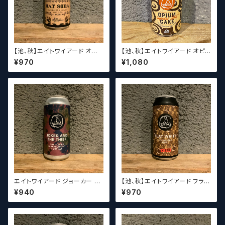
【池、秋】エイトワイアード オート
【池、秋】エイトワイアード オピュ
ソーダ 8 Wired Oat Soda
ーム ケーキ 8 Wired Opium
¥970
¥1,080
Cake
エイトワイアード ジョーカー ア
【池、秋】エイトワイアード フラッ
ンド ザ シーフ 8 Wired Joker
ト ホワイト ナイトロ 8 Wired F
¥940
¥970
& The Thief
lat White Nitro