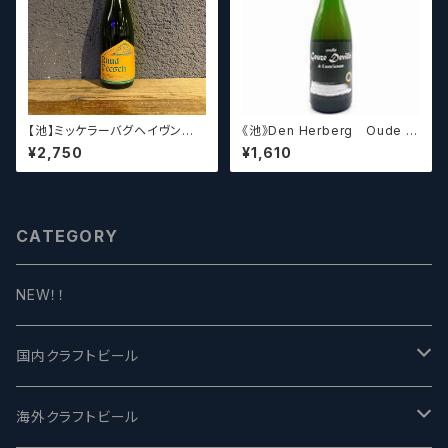
【池】ミッケラーバグヘイヴン
《池》Den Herberg Oude G
ルードペッシュ Mikkeller Bag
euze Deville a L'acienne
¥2,750
¥1,610
haven Ruud Peesch
デンヘルベルグ
CATEGORY
NEW！！
国内クラフトビール
UCHU BREWING -うちゅうブルーイング
海外クラフトビール