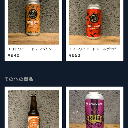
エイトワイアード マンダリン ヒ
エイトワイアード トールポッピ
ッピー 8 Wired Mandarin Hi
ー / 8 Wired Tall Poppy
¥940
¥950
ppy
その他の商品