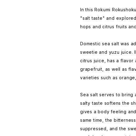
In this Rokumi Rokushoku
"salt taste" and explor
hops and citrus fruits an
Domestic sea salt was a
sweetie and yuzu juice. 
citrus juice, has a flavo
grapefruit, as well as f
varieties such as orange,
Sea salt serves to bring al
salty taste softens the sh
gives a body feeling and
same time, the bitterness
suppressed, and the swe