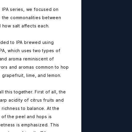
 IPA series, we focused on
ed the commonalities between
d how salt affects each.
dded to IPA brewed using
IPA, which uses two types of
r and aroma reminiscent of
lavors and aromas common to hop
 grapefruit, lime, and lemon.
l this together. First of all, the
arp acidity of citrus fruits and
 richness to balance. At the
 of the peel and hops is
etness is emphasized. This