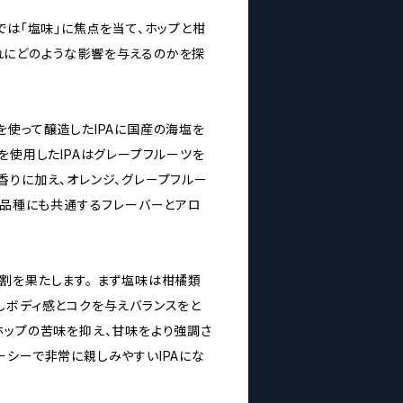
では「塩味」に焦点を当て、ホップと柑
れにどのような影響を与えるのかを探
を使って醸造したIPAに国産の海塩を
を使用したIPAはグレープフルーツを
香りに加え、オレンジ、グレープフルー
ップ品種にも共通するフレーバーとアロ
割を果たします。 まず塩味は柑橘類
しボディ感とコクを与えバランスをと
ホップの苦味を抑え、甘味をより強調さ
ーシーで非常に親しみやすいIPAにな