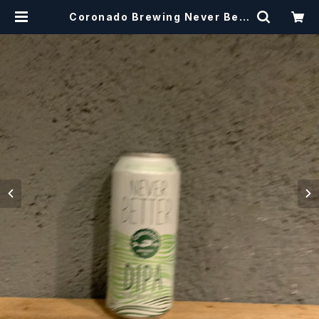
Coronado Brewing Never Bett
er コロナド ネバーベター ダブルIP
A【クラフトビール】 | craftbeersci
ssors