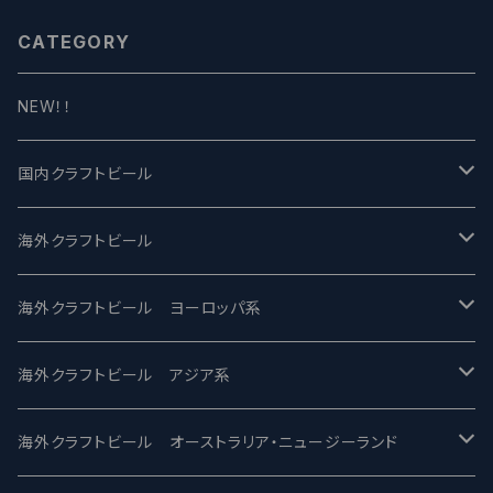
CATEGORY
NEW！！
国内クラフトビール
UCHU BREWING -うちゅうブルーイング
海外クラフトビール
バテレ -VERTERE
Modern Times モダンタイムズ
海外クラフトビール ヨーロッパ系
2nd Story Ale Works -セカンドストーリー
Maui マウイ
UnBarred -アンバード
海外クラフトビール アジア系
ビアへるん - Beer Hearn
Toppling Goliath トップリンゴライアス
SAIREN /サイレン
gweilo-鬼佬 グウァイロ
海外クラフトビール オーストラリア・ニュージーランド