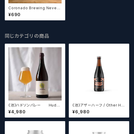
Coronado Brewing Never
Better コロナド ネバーベタ
¥690
ー ダブルIPA【クラフトビール】
同じカテゴリの商品
《池》ハドソンバレー Hudso
《池》アザーハーフ / Other Hal
n Valley Blossom
f Brewing Triple Drupe【ク
¥4,980
¥6,980
ラフトビールシザーズ】