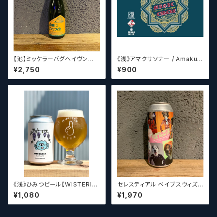
【池】ミッケラーバグヘイヴン
《浅》アマクサソナー / Amakus
ルードペッシュ Mikkeller Bag
a sonar MAGIC CIRCLE 【ク
¥2,750
¥900
haven Ruud Peesch
ラフトビールシザーズ】
《浅》ひみつビール【WISTERIA】
セレスティアル ベイブスウィズ
／ ウィステリア
ザパワー / Celestial Beerwo
¥1,080
¥1,970
rks Babes With the Power