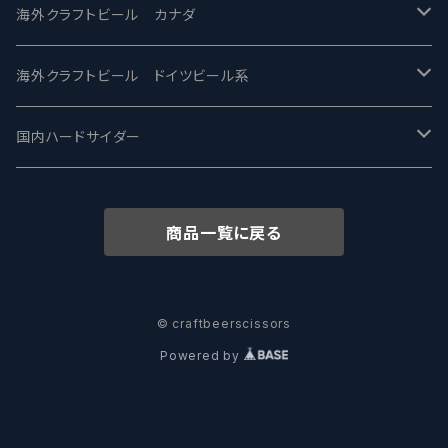
忽布古丹醸造 - HOP KOTAN
Fair State フェアステイト
ワイルドチャイルド - Wilde Child
Heart Of Darkness - ハートオブダークネス
ROCKY RIDGE - ロッキーリッジ
海外クラフトビール カナダ
ワイマーケットブルーイング Y.Market Brewing
Lagunitas ラグニタス
BrewDog Brewery - ブリュードッグ
Carbon brews -カーボン
BODRIGGY BREWING ボッドリッジー
Jackie O's ジャッキーオーズ
海外クラフトビール ドイツビール系
志賀高原ビール - SIGAKOGEN
FirestoneWalker ファイアストーン
The Flying Inn / ザ フライイング イン
TAIHU - タイフー
CO-CONSPIRATORS コ・コンスピレーターズ
Westbrook ウェストブルック
Karmeliten カーメリテン
国内ハードサイダー
OUTSIDER - アウトサイダーブルーイング
Stone ストーン
To Øl / トゥ・オール
SUNMAI - サンマイ
アーバノートブリューイング Urbanaut
HOWE SOUND ハウサウンド
Schöfferhofer シェッファーホッファー
サノバスミス / Son of the Smith
商品一覧に戻る
箕面ビール - MINOH BEER
Mikkeller ミッケラー
Lambiek Fabriek - ファブリーク
Behemoth - ベヒーモス
Deep Creek Brewing Co.
Strathcona ストラスコナ
Früh フリュー
サンクトガーレン - Sankt Gallen
Hop Nation ホップネーション
Marble / マーブル
8 Wired エイトワイアード
ODIN BREWING オディン
Plank プランク
© craftbeerscissors
Powered by
ウェストコーストブルーイング -WCB
Brewski ブリュースキー
Buxton - バクストン
Isthmus イスムス
Electric Bicycle エレクトリックバイシクル
Tucher トゥーハー
いわて蔵ビール - IWATEKURABEER
【LHG】Left Handed Giant レフト
Omnipollo - オムニポーロ
Parrotdog パロットドッグ
Laga Biere ラガビエール
Ganstaller ゲンスタラー