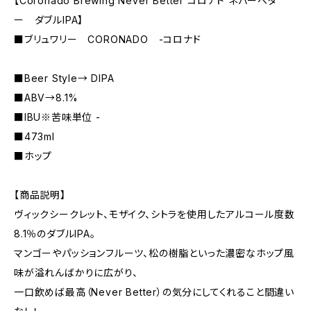
【Coronado Brewing Never Better コロナド ネバーベタ
ー ダブルIPA】
■ブリュワリー CORONADO -コロナド
■Beer Style→ DIPA
■ABV→8.1%
■IBU※苦味単位 -
■473ml
■ホップ
【商品説明】
ヴィックシークレット、モザイク、シトラを使用したアルコール度数
8.1％のダブルIPA。
マンゴーやパッションフルーツ、松の樹脂といった濃密なホップ風
味が溢れんばかりに広がり、
一口飲めば最高（Never Better）の気分にしてくれること間違い