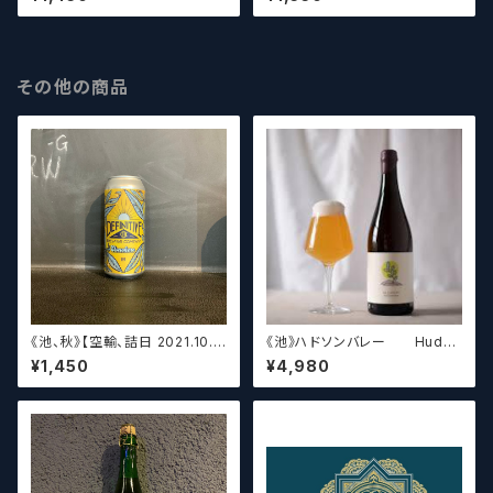
ブルーマンス【クラフトビール】
WC DIPA (473ml) / シャトー・
ド・ラ・ダンク【クラフトビール】
その他の商品
《池、秋》【空輸、詰日 2021.10.2
《池》ハドソンバレー Hudso
6】ディフィニティブ エルスウェア
n Valley Blossom
¥1,450
¥4,980
/ Definitive Elsewhere