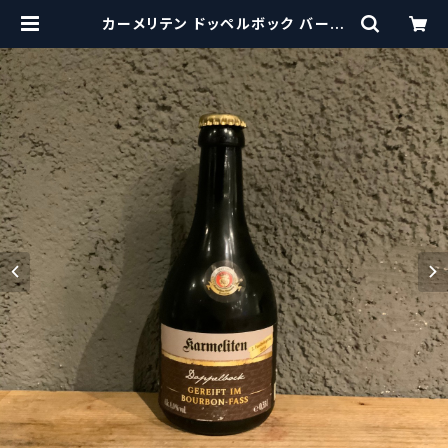
カーメリテン ドッペルボック バーボ
ンファス Karmeliten Doppelboc
k Bourbon Fass | craftbeersci
ssors