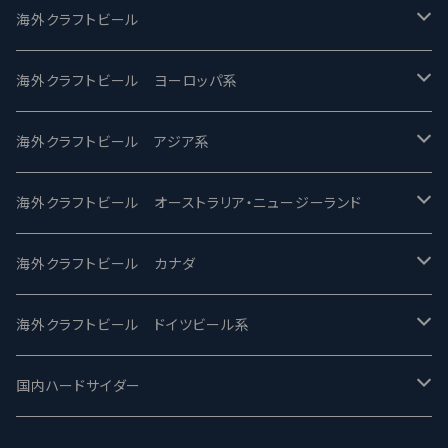
UCHU BREWING -うちゅうブルーイング
海外クラフトビール
バテレ -VERTERE
Modern Times モダンタイムズ
海外クラフトビール ヨーロッパ系
2nd Story Ale Works -セカンドストーリー
Maui マウイ
UnBarred -アンバード
海外クラフトビール アジア系
ビアへるん - Beer Hearn
Toppling Goliath トップリンゴライアス
SAIREN /サイレン
gweilo-鬼佬 グウァイロ
海外クラフトビール オーストラリア・ニュージーランド
忽布古丹醸造 - HOP KOTAN
Fair State フェアステイト
ワイルドチャイルド - Wilde Child
Heart Of Darkness - ハートオブダークネス
ROCKY RIDGE - ロッキーリッジ
海外クラフトビール カナダ
ワイマーケットブルーイング Y.Market Brewing
Lagunitas ラグニタス
BrewDog Brewery - ブリュードッグ
Carbon brews -カーボン
BODRIGGY BREWING ボッドリッジー
Jackie O's ジャッキーオーズ
海外クラフトビール ドイツビール系
志賀高原ビール - SIGAKOGEN
FirestoneWalker ファイアストーン
The Flying Inn / ザ フライイング イン
TAIHU - タイフー
CO-CONSPIRATORS コ・コンスピレーターズ
Westbrook ウェストブルック
Karmeliten カーメリテン
国内ハードサイダー
OUTSIDER - アウトサイダーブルーイング
Stone ストーン
To Øl / トゥ・オール
SUNMAI - サンマイ
アーバノートブリューイング Urbanaut
HOWE SOUND ハウサウンド
Schöfferhofer シェッファーホッファー
サノバスミス / Son of the Smith