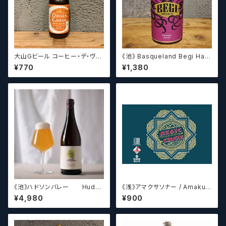
大山Gビール コーヒー・デ・ヴァ
《池》 Basqueland Begi Hau
イス【クラフトビール】
ndi ベヒ アウンディ
¥770
¥1,380
《池》ハドソンバレー Hudso
《浅》アマクサソナー / Amakus
n Valley Blossom
a sonar MAGIC CIRCLE 【ク
¥4,980
¥900
ラフトビールシザーズ】