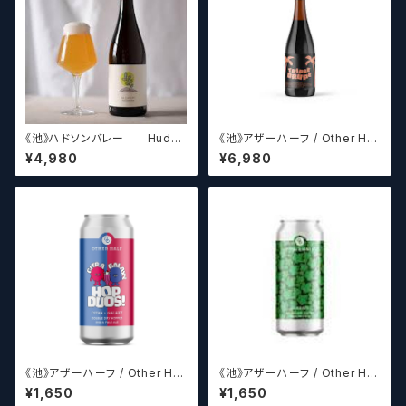
《池》ハドソンバレー Hudso
《池》アザーハーフ / Other Hal
n Valley Blossom
f Brewing Triple Drupe【ク
¥4,980
¥6,980
ラフトビールシザーズ】
《池》アザーハーフ / Other Hal
《池》アザーハーフ / Other Hal
f Brewing Hop Duos! - Citr
f Brewing Dank Ivy【クラフト
¥1,650
¥1,650
a + Galaxy 【クラフトビールシ
ビールシザーズ】