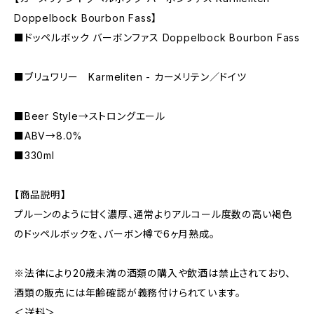
Doppelbock Bourbon Fass】
■ドッペルボック バーボンファス Doppelbock Bourbon Fass
■ブリュワリー Karmeliten - カーメリテン／ドイツ
■Beer Style→ストロングエール
■ABV→8.0%
■330ml
【商品説明】
プルーンのように甘く濃厚、通常よりアルコール度数の高い褐色
のドッペルボックを、バーボン樽で6ヶ月熟成。
※法律により20歳未満の酒類の購入や飲酒は禁止されており、
酒類の販売には年齢確認が義務付けられています。
＜送料＞