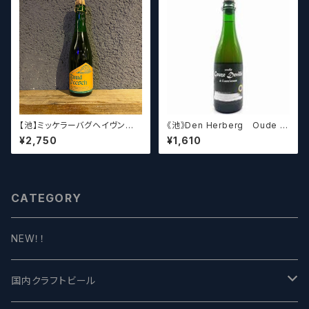
【池】ミッケラーバグヘイヴン
《池》Den Herberg Oude G
ルードペッシュ Mikkeller Bag
euze Deville a L'acienne
¥2,750
¥1,610
haven Ruud Peesch
デンヘルベルグ
CATEGORY
NEW！！
国内クラフトビール