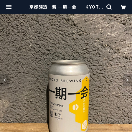
京都醸造 新 一期一会 KYOTO
BREWING CO. (NEW ICHIGO IC
HIE) 【クラフトビールシザーズ】 |
craftbeerscissors