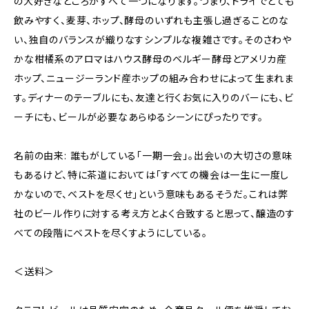
の大好きなところがすべて一つになります。つまり、ドライでとても
飲みやすく、麦芽、ホップ、酵母のいずれも主張し過ぎることのな
い、独自のバランスが織りなすシンプルな複雑さです。そのさわや
かな柑橘系のアロマはハウス酵母のベルギー酵母とアメリカ産
ホップ、ニュージーランド産ホップの組み合わせによって生まれま
す。ディナーのテーブルにも、友達と行くお気に入りのバーにも、ビ
ーチにも、ビールが必要なあらゆるシーンにぴったりです。
名前の由来: 誰もがしている「一期一会」。出会いの大切さの意味
もあるけど、特に茶道においては「すべての機会は一生に一度し
かないので、ベストを尽くせ」という意味もあるそうだ。これは弊
社のビール作りに対する考え方とよく合致すると思って、醸造のす
べての段階にベストを尽くすようにしている。
＜送料＞