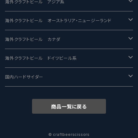
2nd Story Ale Works -セカンドストーリー
Maui マウイ
UnBarred -アンバード
海外クラフトビール アジア系
ビアへるん - Beer Hearn
Toppling Goliath トップリンゴライアス
SAIREN /サイレン
gweilo-鬼佬 グウァイロ
海外クラフトビール オーストラリア・ニュージーランド
忽布古丹醸造 - HOP KOTAN
Fair State フェアステイト
ワイルドチャイルド - Wilde Child
Heart Of Darkness - ハートオブダークネス
ROCKY RIDGE - ロッキーリッジ
海外クラフトビール カナダ
ワイマーケットブルーイング Y.Market Brewing
Lagunitas ラグニタス
BrewDog Brewery - ブリュードッグ
Carbon brews -カーボン
BODRIGGY BREWING ボッドリッジー
Jackie O's ジャッキーオーズ
海外クラフトビール ドイツビール系
志賀高原ビール - SIGAKOGEN
FirestoneWalker ファイアストーン
The Flying Inn / ザ フライイング イン
TAIHU - タイフー
CO-CONSPIRATORS コ・コンスピレーターズ
Westbrook ウェストブルック
Karmeliten カーメリテン
国内ハードサイダー
OUTSIDER - アウトサイダーブルーイング
Stone ストーン
To Øl / トゥ・オール
SUNMAI - サンマイ
アーバノートブリューイング Urbanaut
HOWE SOUND ハウサウンド
Schöfferhofer シェッファーホッファー
サノバスミス / Son of the Smith
商品一覧に戻る
箕面ビール - MINOH BEER
Mikkeller ミッケラー
Lambiek Fabriek - ファブリーク
Behemoth - ベヒーモス
Deep Creek Brewing Co.
Strathcona ストラスコナ
Früh フリュー
サンクトガーレン - Sankt Gallen
Hop Nation ホップネーション
Marble / マーブル
8 Wired エイトワイアード
ODIN BREWING オディン
Plank プランク
© craftbeerscissors