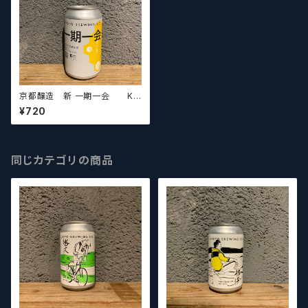
京都醸造 新 一期一会 KY
OTO BREWING CO. (NEW I
¥720
CHIGO ICHIE) 【クラフトビー
ルシザーズ】
同じカテゴリの商品