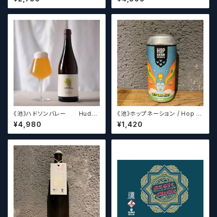
haven Ruud Peesch
せていただきます）【クラフトビー
ル】
《池》ハドソンバレー Hudso
《池》ホップネーション / Hop N
n Valley Blossom
ation Get The Gist
¥4,980
¥1,420