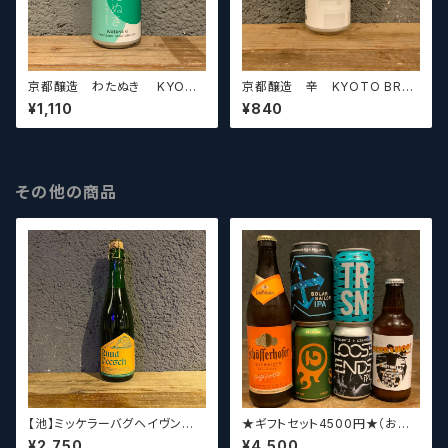
京都醸造 わたぬき KYOTO
京都醸造 辛 KYOTO BRE
BREWING CO. (WATANUKI)
WING CO. (SHIN)【クラフトビ
¥1,110
¥840
【クラフトビールシザーズ】
ールシザーズ】
その他の商品
【池】ミッケラーバグヘイヴン
★ギフトセット4500円★（お好
ルードペッシュ Mikkeller Bag
みに合わせて5〜6本チョイスさ
¥2,750
¥4,500