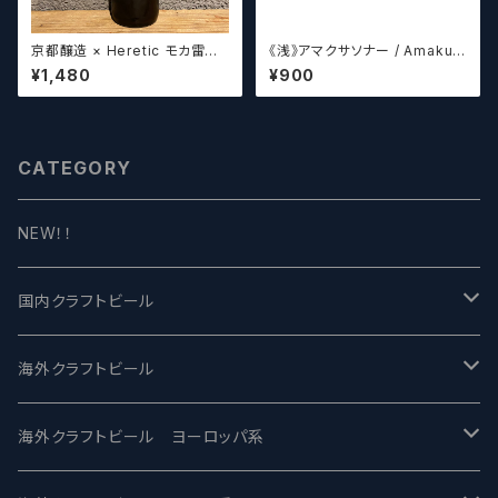
京都醸造 × Heretic モカ雷神 /
《浅》アマクサソナー / Amakus
Kyoto × Heretic MOCHA T
a sonar MAGIC CIRCLE 【ク
¥1,480
¥900
HUNDER【クラフトビールシザ
ラフトビールシザーズ】
ーズ】
CATEGORY
NEW！！
国内クラフトビール
UCHU BREWING -うちゅうブルーイング
海外クラフトビール
バテレ -VERTERE
Modern Times モダンタイムズ
海外クラフトビール ヨーロッパ系