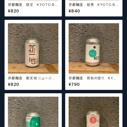
京都醸造 毬文 KYOTO BR
京都醸造 毬男 KYOTO BR
EWING CO. (MARIFUMI) 【ク
EWING CO. (MARIO)【クラフ
¥820
¥840
ラフトビールシザーズ】
トビールシザーズ】
京都醸造 新天地 ニュージーラ
京都醸造 若気の至り KYOT
ンド産ホップ編 KYOTO BRE
O BREWING CO. (REBEL WI
¥820
¥790
WING CO. (NEW FRONTIE
TH A CAUSE)【クラフトビール
R) 【クラフトビールシザーズ】
シザーズ】