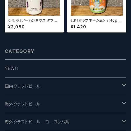
《池、秋》アーバンサウス ダブル
《池》ホップネーション / Hop N
スピルド ロックザボート / Urba
ation Get The Gist
¥2,080
¥1,420
n South HTX Double Spille
d: Rock the Boat【クラフトビ
ール】
CATEGORY
NEW！！
国内クラフトビール
UCHU BREWING -うちゅうブルーイング
海外クラフトビール
バテレ -VERTERE
Modern Times モダンタイムズ
海外クラフトビール ヨーロッパ系