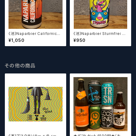
《池》Naparbier Californicati
《池》Naparbier Sturmfrei シ
on カリフォルニケーション
ュトゥルムフライ
¥1,050
¥950
その他の商品
《浅》アマクサソナー x ティーン
★ギフトセット4500円★（お好