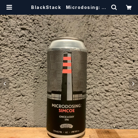
BlackStack Microdosing: Si
mcoe New England Hazy IPA
【クラフトビールシザーズ】 | craftb
eerscissors