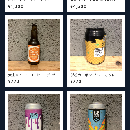
エイジ x ウィッチクラフト / Am
みに合わせて5〜6本チョイスさ
¥1,600
¥4,500
akusa sonar x Teenage Br
せていただきます）【クラフトビー
ewing ×WITCH CRAFT Tee
ル】
n Witch 【クラフトビールシザー
ズ】
大山Gビール コーヒー・デ・ヴァ
《秋》カーボン ブルース クレイ
イス【クラフトビール】
ジーリッチルプリンズ Carbo
¥770
¥770
n Brews Crazy rich Lupulin
s【クラフトビール】