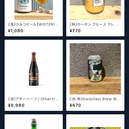
《浅》ひみつビール【WISTERIA】
《秋》カーボン ブルース クレイ
／ ウィステリア
ジーリッチルプリンズ Carbo
¥1,080
¥770
n Brews Crazy rich Lupulin
s【クラフトビール】
《池》アザーハーフ / Other Hal
《池、秋》Derailleur Brew Wor
f Brewing Triple Drupe【ク
ks ANONYMOUS BREWH
¥6,980
¥670
ラフトビールシザーズ】
OLIC FOUNDATION ディ
レイラブリューワークス