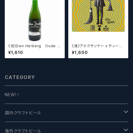
《池》Den Herberg Oude G
《浅》アマクサソナー x ティーン
euze Deville a L'acienne
エイジ x ウィッチクラフト / Am
¥1,610
¥1,600
デンヘルベルグ
akusa sonar x Teenage Br
ewing ×WITCH CRAFT Tee
n Witch 【クラフトビールシザー
ズ】
CATEGORY
NEW！！
国内クラフトビール
UCHU BREWING -うちゅうブルーイング
海外クラフトビール