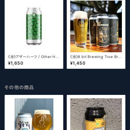
《池》アザーハーフ / Other Hal
《池》8 bit Brewing True Bre
f Brewing Dank Ivy【クラフト
wmance (473ml) / トゥルー
¥1,650
¥1,450
ビールシザーズ】
ブルーマンス【クラフトビール】
その他の商品