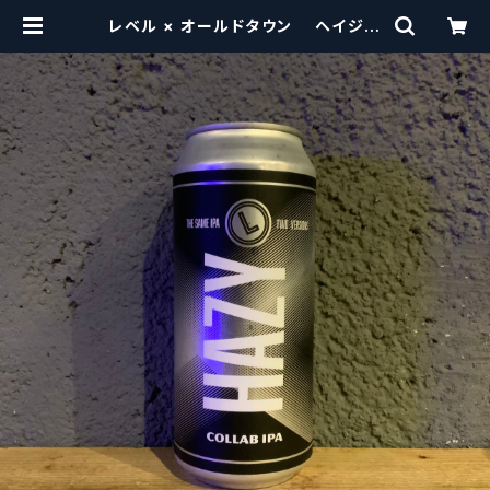
レベル × オールドタウン ヘイジー
/ Level × Old Town Hazy【クラ
フトビールシザーズ】 | craftbeers
cissors