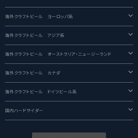
バテレ -VERTERE
Modern Times モダンタイムズ
海外クラフトビール ヨーロッパ系
2nd Story Ale Works -セカンドストーリー
Maui マウイ
UnBarred -アンバード
海外クラフトビール アジア系
ビアへるん - Beer Hearn
Toppling Goliath トップリンゴライアス
SAIREN /サイレン
gweilo-鬼佬 グウァイロ
海外クラフトビール オーストラリア・ニュージーランド
忽布古丹醸造 - HOP KOTAN
Fair State フェアステイト
ワイルドチャイルド - Wilde Child
Heart Of Darkness - ハートオブダークネス
ROCKY RIDGE - ロッキーリッジ
海外クラフトビール カナダ
ワイマーケットブルーイング Y.Market Brewing
Lagunitas ラグニタス
BrewDog Brewery - ブリュードッグ
Carbon brews -カーボン
BODRIGGY BREWING ボッドリッジー
Jackie O's ジャッキーオーズ
海外クラフトビール ドイツビール系
志賀高原ビール - SIGAKOGEN
FirestoneWalker ファイアストーン
The Flying Inn / ザ フライイング イン
TAIHU - タイフー
CO-CONSPIRATORS コ・コンスピレーターズ
Westbrook ウェストブルック
Karmeliten カーメリテン
国内ハードサイダー
OUTSIDER - アウトサイダーブルーイング
Stone ストーン
To Øl / トゥ・オール
SUNMAI - サンマイ
アーバノートブリューイング Urbanaut
HOWE SOUND ハウサウンド
Schöfferhofer シェッファーホッファー
サノバスミス / Son of the Smith