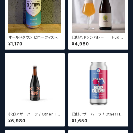
オールドタウン ピローフィスト /
《池》ハドソンバレー Hudso
Old Town Pillowfist【クラフ
n Valley Blossom
¥1,170
¥4,980
トビールシザーズ】
《池》アザーハーフ / Other Hal
《池》アザーハーフ / Other Hal
f Brewing Triple Drupe【ク
f Brewing Hop Duos! - Citr
¥6,980
¥1,650
ラフトビールシザーズ】
a + Galaxy 【クラフトビールシ
ザーズ】