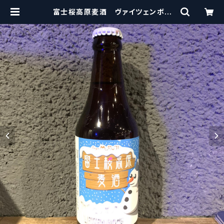
富士桜高原麦酒 ヴァイツェンボッ
ク Fujizakura Kougen Beer
Weizenbock【クラフトビール】 | cr
aftbeerscissors