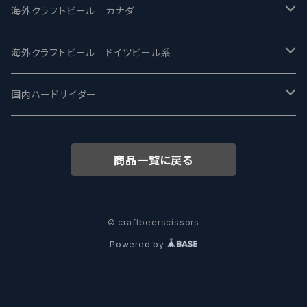
忽布古丹醸造 - HOP KOTAN
Fair State フェアステイト
ワイルドチャイルド - Wilde Child
Heart Of Darkness - ハートオブダークネス
ROCKY RIDGE - ロッキーリッジ
海外クラフトビール カナダ
ワイマーケットブルーイング Y.Market Brewing
Lagunitas ラグニタス
BrewDog Brewery - ブリュードッグ
Carbon brews -カーボン
BODRIGGY BREWING ボッドリッジー
Jackie O's ジャッキーオーズ
海外クラフトビール ドイツビール系
志賀高原ビール - SIGAKOGEN
FirestoneWalker ファイアストーン
The Flying Inn / ザ フライイング イン
TAIHU - タイフー
CO-CONSPIRATORS コ・コンスピレーターズ
Westbrook ウェストブルック
Karmeliten カーメリテン
国内ハードサイダー
OUTSIDER - アウトサイダーブルーイング
Stone ストーン
To Øl / トゥ・オール
SUNMAI - サンマイ
アーバノートブリューイング Urbanaut
HOWE SOUND ハウサウンド
Schöfferhofer シェッファーホッファー
サノバスミス / Son of the Smith
商品一覧に戻る
箕面ビール - MINOH BEER
Mikkeller ミッケラー
Lambiek Fabriek - ファブリーク
Behemoth - ベヒーモス
Deep Creek Brewing Co.
Strathcona ストラスコナ
Früh フリュー
サンクトガーレン - Sankt Gallen
Hop Nation ホップネーション
Marble / マーブル
8 Wired エイトワイアード
ODIN BREWING オディン
Plank プランク
© craftbeerscissors
Powered by
ウェストコーストブルーイング -WCB
Brewski ブリュースキー
Buxton - バクストン
Isthmus イスムス
Electric Bicycle エレクトリックバイシクル
Tucher トゥーハー
いわて蔵ビール - IWATEKURABEER
【LHG】Left Handed Giant レフト
Omnipollo - オムニポーロ
Parrotdog パロットドッグ
Laga Biere ラガビエール
Ganstaller ゲンスタラー