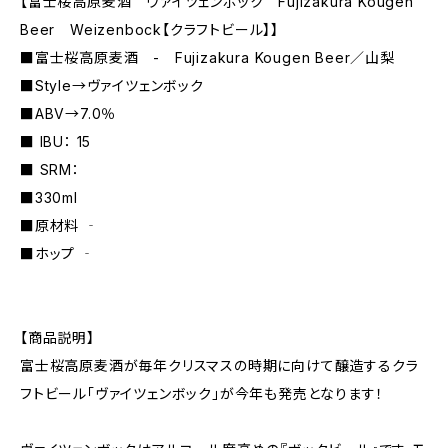
【富士桜高原麦酒 ヴァイツェンボック Fujizakura Kougen
Beer Weizenbock【クラフトビール】】
■富士桜高原麦酒 - Fujizakura Kougen Beer／山梨
■Style→ヴァイツェンボック
■ABV→7.0％
■ IBU： 15
■ SRM：
■330ml
■原材料 ‐
■ホップ ‐
【商品説明】
富士桜高原麦酒が毎年クリスマスの時期に向けて醸造するクラ
フトビール「ヴァイツェンボック」が今年も発売となります！