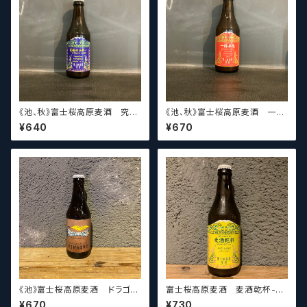
《池、秋》富士桜高原麦酒 究極
《池、秋》富士桜高原麦酒 一陽
のラガー Fujizakura Kouge
来復 -Strata- Fujizakura K
¥640
¥670
n Beer Ultimate Lager
ougen Beer 【クラフトビー
【クラフトビール】
ル】
《池》富士桜高原麦酒 ドラゴン
富士桜高原麦酒 麦酒乾杯-H
モザイク Fujizakura Kouge
AZY LAGER- Fujizakura K
¥670
¥730