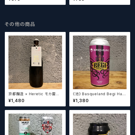
n Beer Dragon Mosaic
ougen Beer 【クラフトビー
【クラフトビール】
ル】
その他の商品
京都醸造 × Heretic モカ雷神 /
《池》 Basqueland Begi Hau
Kyoto × Heretic MOCHA T
ndi ベヒ アウンディ
¥1,480
¥1,380
HUNDER【クラフトビールシザ
ーズ】