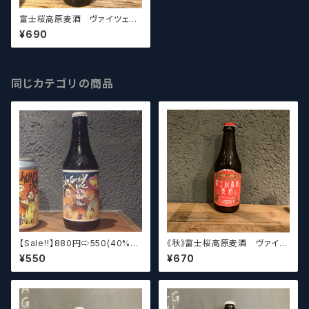
富士桜高原麦酒 ヴァイツェン
ボック Fujizakura Kougen
¥690
Beer Weizenbock【クラフト
ビール】
同じカテゴリの商品
【Sale‼︎】880円⇨550(40%of
《秋》富士桜高原麦酒 ヴァイツ
f)《池》富士桜高原麦酒×クラフ
ェン Fujizakura Kougen B
¥550
¥670
トビールシザーズ秋葉原 Cal
eer Weizen【クラフトビール】
m Crispy IPL⁡【クラフトビール】