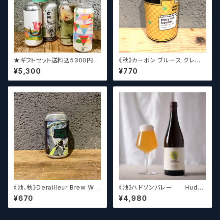
★ギフトセット送料込5300円★
《秋》カーボン ブルース クレイ
（お好みに合わせて4～5本チョ
ジーリッチルプリンズ Carbo
¥5,300
¥770
イスさせていただきます）【クラフ
n Brews Crazy rich Lupulin
トビール】
s【クラフトビール】
《池、秋》Derailleur Brew Wor
《池》ハドソンバレー Hudso
ks ANONYMOUS BREWH
n Valley Blossom
¥670
¥4,980
OLIC FOUNDATION ディ
レイラブリューワークス