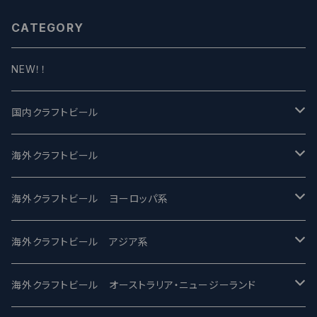
CATEGORY
NEW！！
国内クラフトビール
UCHU BREWING -うちゅうブルーイング
海外クラフトビール
バテレ -VERTERE
Modern Times モダンタイムズ
海外クラフトビール ヨーロッパ系
2nd Story Ale Works -セカンドストーリー
Maui マウイ
UnBarred -アンバード
海外クラフトビール アジア系
ビアへるん - Beer Hearn
Toppling Goliath トップリンゴライアス
SAIREN /サイレン
gweilo-鬼佬 グウァイロ
海外クラフトビール オーストラリア・ニュージーランド